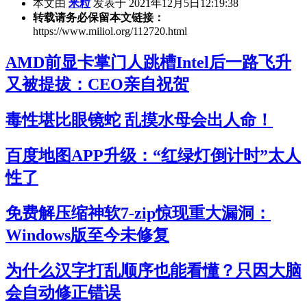
本文由
米粒
发表于 2021年12月5日12:19:38
转载请务必保留本文链接：
https://www.miliol.org/112720.html
AMD前显卡掌门人跳槽Intel后一路飞升
又被提拔：CEO亲自祝贺
毒性堪比眼镜蛇 乱摸水母会出人命！
百度地图APP升级：“红绿灯倒计时”太人
性了
免费解压缩神软7-zip惊现重大漏洞：
Windows版至今未修复
为什么汉字打乱顺序也能看懂？只因大脑
会自动修正错误