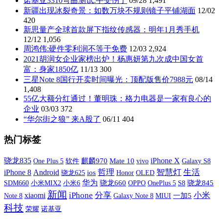
诺基亚3310弯曲测试:手受伤了
09/28
1,491
新疆出现冰裂奇景：如数万块不规则镜子平铺湖面
12/02
420
新思量产全球首款屏下指纹传感器：明年1月秀手机
12/12
1,056
周鸿伟:硬件零利润不等于免费
12/03
2,924
2021胡润女企业家榜出炉！杨惠妍第九次成中国女首
富：身家1850亿
11/13
300
三星Note 8国行开卖时间曝光：顶配版售价7988元
08/14
1,408
55亿大额分红通过！董明珠：格力电器是一家有良心的
企业
03/03
372
“华尔街之狼” 来A股了
06/11
404
热门标签
iPhone X
骁龙835
One Plus 5
软件
麒麟970
Mate 10
vivo
Galaxy S8
哲理
智慧灯
生活
iPhone 8
Android
ios
OLED
骁龙625
Honor
华为
SDM660
小米MIX2
小米6
骁龙660
OPPO
OnePlus 5
S8
骁龙845
新闻
xiaomi
iPhone
分享
小米
Galaxy Note 8
MIUI
一加5
Note 8
科技
荣耀
诺基亚