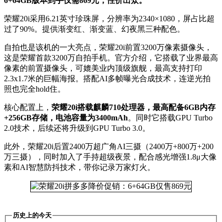
6+64GB版本到手仅需869元，性价出众。
荣耀20i采用6.21英寸珍珠屏，分辨率为2340×1080，屏占比超
过了90%。提供渐变红、渐变蓝、幻夜黑三种配色。
自拍也是该机的一大亮点，荣耀20i前置3200万像素摄像头，
这是荣耀首款3200万自拍手机。官方介绍，它搭载了业界最高
像素的前置摄像头，可媲美业内顶级旗舰，最高支持打印
2.3x1.7米的巨幅海报。搭配AI多帧曝光合成技术，连逆光拍
照也完全hold住。
核心配置上，
荣耀20i搭载麒麟710处理器，最高配备6GB内存
+256GB存储，电池容量为3400mAh
。同时它搭载GPU Turbo
2.0技术，后续还将升级到GPU Turbo 3.0。
此外，荣耀20i后置2400万超广角AI三摄（2400万+800万+200
万三摄），同时加入了手持超级夜景，配合感光增强1.8μ大像
素和AI智慧防抖技术，带你记录万家灯火。
历史上的今天