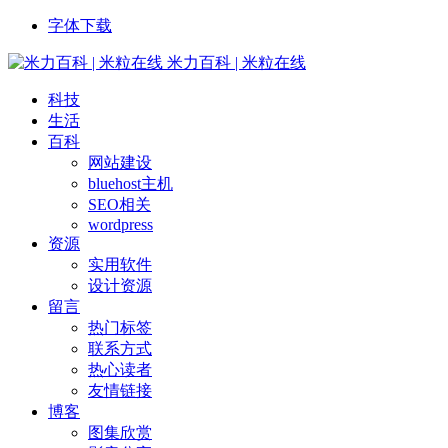
字体下载
米力百科 | 米粒在线
科技
生活
百科
网站建设
bluehost主机
SEO相关
wordpress
资源
实用软件
设计资源
留言
热门标签
联系方式
热心读者
友情链接
博客
图集欣赏