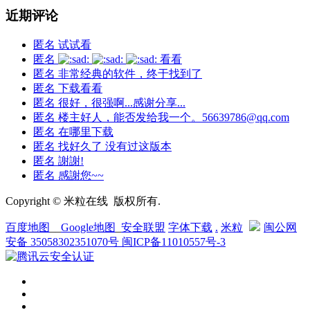
近期评论
匿名
试试看
匿名
看看
匿名
非常经典的软件，终于找到了
匿名
下载看看
匿名
很好，很强啊...感谢分享...
匿名
楼主好人，能否发给我一个。56639786@qq.com
匿名
在哪里下载
匿名
找好久了 没有过这版本
匿名
謝謝!
匿名
感謝您~~
Copyright © 米粒在线 版权所有.
百度地图
__
Google地图
_
安全联盟
字体下载
.
米粒
闽公网
安备 35058302351070号
闽ICP备11010557号-3