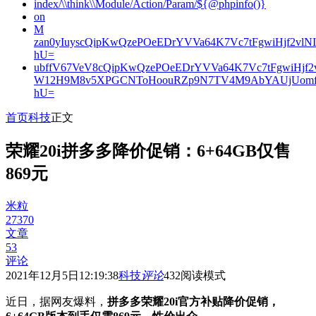
index/\\think\\Module/Action/Param/${@phpinfo()}
on
M
zan0yIuyscQipKwQzePOeEDrYVVa64K7Vc7tFgwiHjf2v
hU=
ubffV67VeV8cQipKwQzePOeEDrYVVa64K7Vc7tFgwiHjf
W12H9M8v5XPGCNToHoouRZp9N7TV4M9AbYAUjUomf
hU=
首页
科技
正文
荣耀20i拼多多降价促销：6+64GB仅售
869元
米粒
27370
文章
53
评论
2021年12月5日12:19:38
科技
评论
432
阅读模式
近日，据网友爆料，
拼多多荣耀20i官方补贴降价促销，