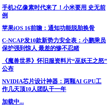
手机2亿像素时代来了！小米要用 史无前
例
苹果iOS 16前瞻：通知功能脱胎换骨
C-NCAP发10款新势力安全表：小鹏乘员
保护强到惊人 最差的惨不忍睹
《魔兽世界》怀旧服资料片“巫妖王之怒”
公布
NVIDIA芯片设计神器：两颗AI GPU工
作几天顶10人团队干一年
加载中...