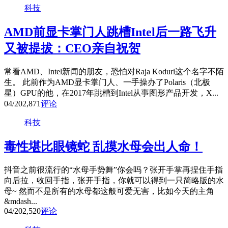
科技
AMD前显卡掌门人跳槽Intel后一路飞升
又被提拔：CEO亲自祝贺
常看AMD、Intel新闻的朋友，恐怕对Raja Koduri这个名字不陌
生。 此前作为AMD显卡掌门人、一手操办了Polaris（北极
星）GPU的他，在2017年跳槽到Intel从事图形产品开发，X...
04/20
2,871
评论
科技
毒性堪比眼镜蛇 乱摸水母会出人命！
抖音之前很流行的“水母手势舞”你会吗？张开手掌再捏住手指
向后拉，收回手指，张开手指，你就可以得到一只简略版的水
母~ 然而不是所有的水母都这般可爱无害，比如今天的主角
&mdash...
04/20
2,520
评论