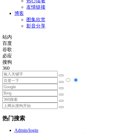
热心读者
友情链接
博客
图集欣赏
影音分享
站内
百度
谷歌
必应
搜狗
360
热门搜索
Admin/login