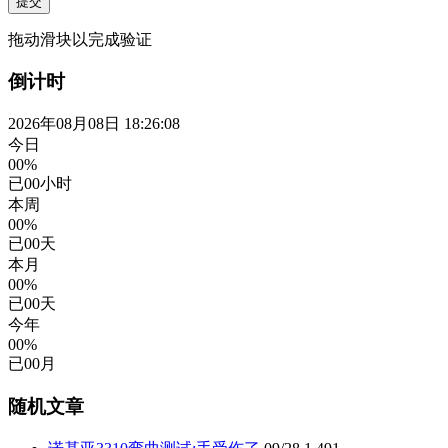
提交
拖动滑块以完成验证
倒计时
2026年08月08日 18:26:09
今日
00%
已
00
小时
本周
00%
已
00
天
本月
00%
已
00
天
今年
00%
已
00
月
随机文章