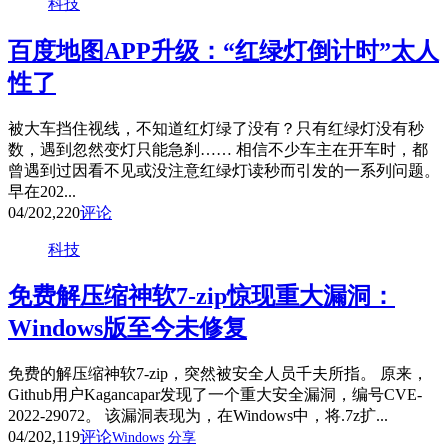
科技
百度地图APP升级：“红绿灯倒计时”太人
性了
被大车挡住视线，不知道红灯绿了没有？只有红绿灯没有秒
数，遇到忽然变灯只能急刹…… 相信不少车主在开车时，都
曾遇到过因看不见或没注意红绿灯读秒而引发的一系列问题。
早在202...
04/20
2,220
评论
科技
免费解压缩神软7-zip惊现重大漏洞：
Windows版至今未修复
免费的解压缩神软7-zip，突然被安全人员千夫所指。 原来，
Github用户Kagancapar发现了一个重大安全漏洞，编号CVE-
2022-29072。 该漏洞表现为，在Windows中，将.7z扩...
04/20
2,119
评论
Windows
分享