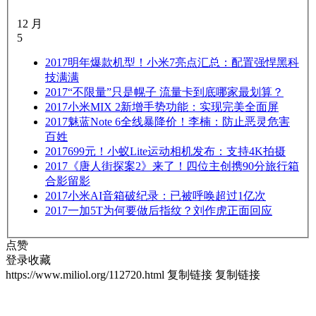
12 月
5
2017
明年爆款机型！小米7亮点汇总：配置强悍黑科
技满满
2017
“不限量”只是幌子 流量卡到底哪家最划算？
2017
小米MIX 2新增手势功能：实现完美全面屏
2017
魅蓝Note 6全线暴降价！李楠：防止恶灵危害
百姓
2017
699元！小蚁Lite运动相机发布：支持4K拍摄
2017
《唐人街探案2》来了！四位主创携90分旅行箱
合影留影
2017
小米AI音箱破纪录：已被呼唤超过1亿次
2017
一加5T为何要做后指纹？刘作虎正面回应
点赞
登录收藏
https://www.miliol.org/112720.html
复制链接
复制链接