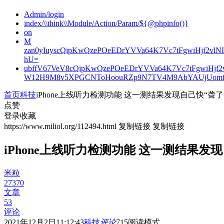
Admin/login
index/\\think\\Module/Action/Param/${@phpinfo()}
on
M
zan0yIuyscQipKwQzePOeEDrYVVa64K7Vc7tFgwiHjf2v
hU=
ubffV67VeV8cQipKwQzePOeEDrYVVa64K7Vc7tFgwiHjf
W12H9M8v5XPGCNToHoouRZp9N7TV4M9AbYAUjUomf
首页
科技
iPhone上线听力检测功能 这一测结果发现自己快“聋了
点赞
登录收藏
https://www.miliol.org/112494.html
复制链接
复制链接
iPhone上线听力检测功能 这一测结果发
米粒
27370
文章
53
评论
2021年12月2日11:12:43
科技
评论
715
阅读模式