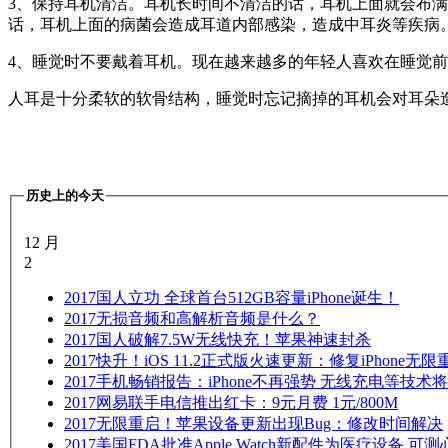
3、保持耳机清洁。耳机长时间不清洁的话，耳机上面就会布满
话，耳机上面的病菌会造成耳道内部感染，造成中耳炎等疾病
4、睡觉时不要戴着耳机。现在越来越多的年轻人喜欢在睡觉
人耳是十分柔软的软骨结构，睡觉时忘记摘掉的耳机会对耳朵
历史上的今天
12 月
2
2017
国人立功 全球首台512GB容量iPhone诞生！
2017
无损音频和高解析音频是什么？
2017
国人破解7.5W无线快充！苹果神速封杀
2017
快升！iOS 11.2正式版火速更新：修复iPhone无限
2017
手机畅销报告：iPhone不再强势 无线充电等技术
2017
网易联手电信推出红卡：9元月费 1元/800M
2017
无限重启！苹果设备更新出现Bug：修改时间解决
2017
美国FDA批准Apple Watch新配件为医疗设备 可