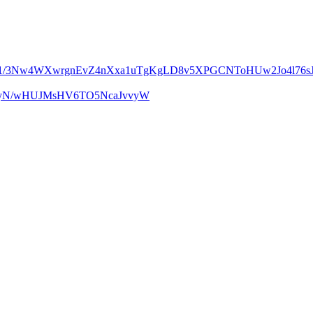
m1/3Nw4WXwrgnEvZ4nXxa1uTgKgLD8v5XPGCNToHUw2Jo4l76sJ
UcyN/wHUJMsHV6TO5NcaJvvyW