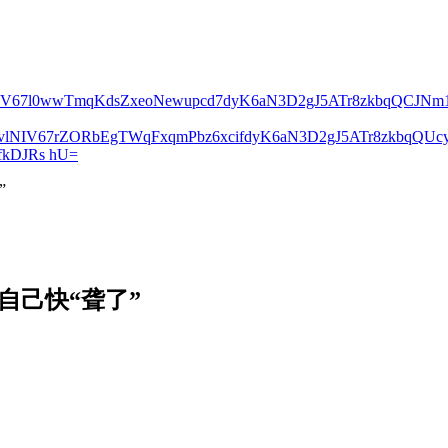
lNIV67l0wwTmqKdsZxeoNewupcd7dyK6aN3D2gJ5ATr8zkbqQCJN
2vlNIV67rZORbEgTWqFxqmPbz6xcifdyK6aN3D2gJ5ATr8zkbqQ
kDJRs hU=
”
现自己快“聋了”