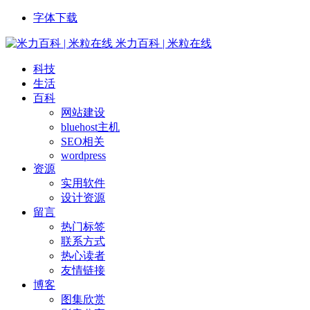
字体下载
米力百科 | 米粒在线
科技
生活
百科
网站建设
bluehost主机
SEO相关
wordpress
资源
实用软件
设计资源
留言
热门标签
联系方式
热心读者
友情链接
博客
图集欣赏