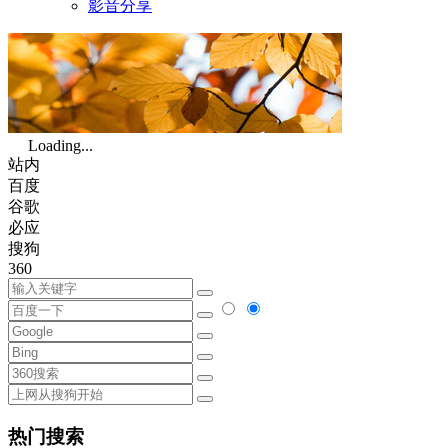
影音分享
Loading...
站内
百度
谷歌
必应
搜狗
360
热门搜索