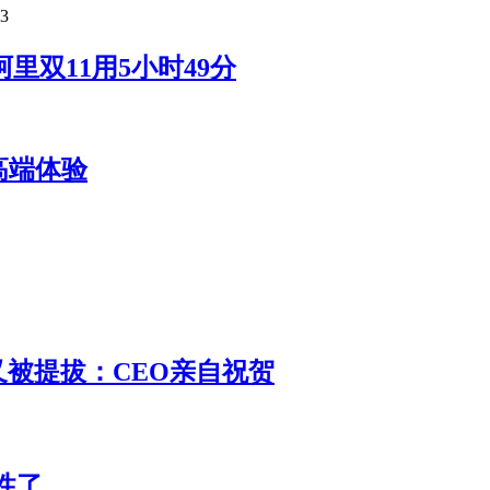
13
!阿里双11用5小时49分
m高端体验
 又被提拔：CEO亲自祝贺
性了