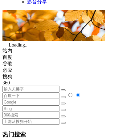
影音分享
Loading...
站内
百度
谷歌
必应
搜狗
360
热门搜索