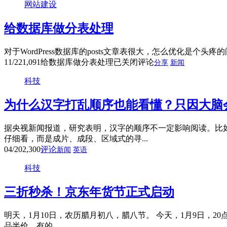
网站建设
给数据库做分表处理
对于WordPress数据库的posts文章表很大，怎么优化是个头
11/22
1,091
给数据库做分表处理
已关闭评论
分享
新闻
科技
为什么汉字打乱顺序也能看懂？只因大脑
据央视新闻报道，研究表明，汉字的顺序不一定影响阅读。比
仔细看，而是成片、成段、区域式的寻...
04/20
2,300
评论
新闻
英语
科技
三折秒杀！京东年货节正式启动
明天，1月10日，农历腊月初八，腊八节。 今天，1月9日，
品半价，有的...