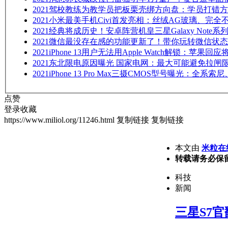
2021
驾校教练为教学员把板栗壳绑方向盘：学员打错方
2021
小米最美手机Civi首发亮相：丝绒AG玻璃、完全
2021
经典将成历史！安卓阵营机皇三星Galaxy Note系
2021
微信最没存在感的功能更新了！带你玩转微信状态
2021
iPhone 13用户无法用Apple Watch解锁：苹果回
2021
东北限电原因曝光 国家电网：最大可能避免拉闸
2021
iPhone 13 Pro Max三摄CMOS型号曝光：全系
点赞
登录收藏
https://www.miliol.org/11246.html
复制链接
复制链接
本文由
米粒在
转载请务必保
科技
新闻
三星S7