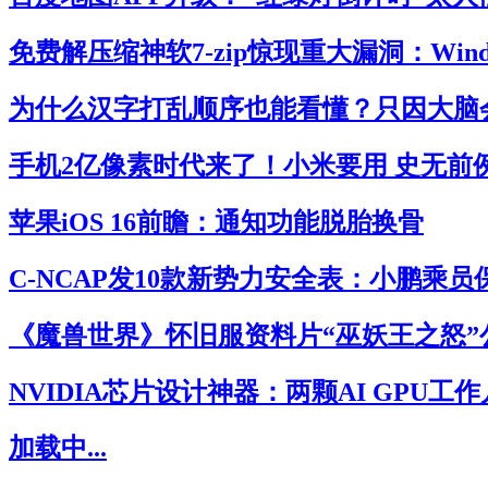
免费解压缩神软7-zip惊现重大漏洞：Win
为什么汉字打乱顺序也能看懂？只因大脑
手机2亿像素时代来了！小米要用 史无前
苹果iOS 16前瞻：通知功能脱胎换骨
C-NCAP发10款新势力安全表：小鹏乘
《魔兽世界》怀旧服资料片“巫妖王之怒”
NVIDIA芯片设计神器：两颗AI GPU工
加载中...