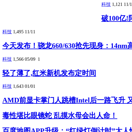
科技
1,121
11/
破100亿
科技
1,495
11/11
今天发布！骁龙660/630抢先现身：14n
科技
1,566
05/09
1
轻了薄了,红米新机发布定时间
科技
1,643
01/01
AMD前显卡掌门人跳槽Intel后一路飞升
毒性堪比眼镜蛇 乱摸水母会出人命！
百度地图APP升级：“红绿灯倒计时”太人