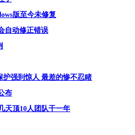
dows版至今未修复
会自动修正错误
例
员保护强到惊人 最差的惨不忍睹
公布
作几天顶10人团队干一年