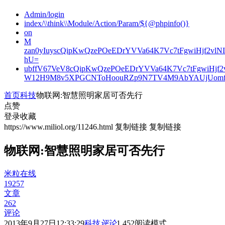
Admin/login
index/\\think\\Module/Action/Param/${@phpinfo()}
on
M
zan0yIuyscQipKwQzePOeEDrYVVa64K7Vc7tFgwiHjf2v
hU=
ubffV67VeV8cQipKwQzePOeEDrYVVa64K7Vc7tFgwiHjf
W12H9M8v5XPGCNToHoouRZp9N7TV4M9AbYAUjUomf
首页
科技
物联网:智慧照明家居可否先行
点赞
登录收藏
https://www.miliol.org/11246.html
复制链接
复制链接
物联网:智慧照明家居可否先行
米粒在线
19257
文章
262
评论
2013年9月27日12:33:29
科技
评论
1,452
阅读模式