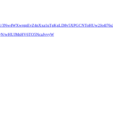
m1/3Nw4WXwrgnEvZ4nXxa1uTgKgLD8v5XPGCNToHUw2Jo4l76sJ
UcyN/wHUJMsHV6TO5NcaJvvyW