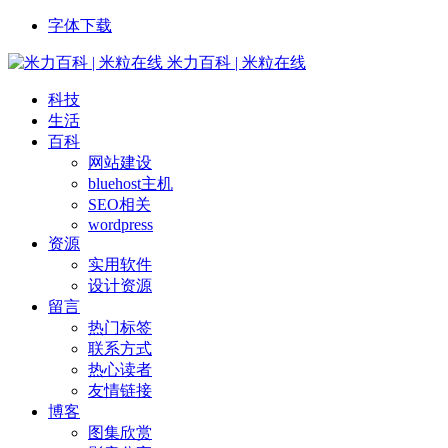
字体下载
米力百科 | 米粒在线
科技
生活
百科
网站建设
bluehost主机
SEO相关
wordpress
资源
实用软件
设计资源
留言
热门标签
联系方式
热心读者
友情链接
博客
图集欣赏