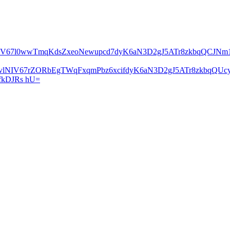
lNIV67l0wwTmqKdsZxeoNewupcd7dyK6aN3D2gJ5ATr8zkbqQCJN
2vlNIV67rZORbEgTWqFxqmPbz6xcifdyK6aN3D2gJ5ATr8zkbqQ
kDJRs hU=