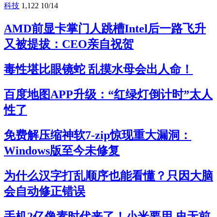
科技
1,122
10/14
AMD前显卡掌门人跳槽Intel后一路飞升
又被提拔：CEO亲自祝贺
毒性堪比眼镜蛇 乱摸水母会出人命！
百度地图APP升级：“红绿灯倒计时”太人
性了
免费解压缩神软7-zip惊现重大漏洞：
Windows版至今未修复
为什么汉字打乱顺序也能看懂？只因大脑
会自动修正错误
手机2亿像素时代来了！小米要用 史无前