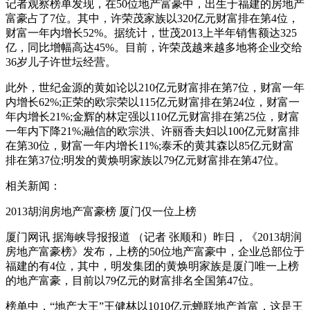
记者观察榜单发现，在50位地产富豪中，出生于福建的房地产
富豪占了7位。其中，许荣茂家族以320亿元财富排在第4位，
财富一年内增长52%。据统计，世茂2013上半年销售额达325
亿，同比增幅高达45%。目前，许荣茂越来越多地将企业交给
36岁儿子许世坛经营。
此外，世纪金源的黄如论以210亿元财富排在第7位，财富一年
内增长62%;正荣的欧宗荣以115亿元财富排在第24位，财富一
年内增长21%;金辉的林定强以110亿元财富排在第25位，财富
一年内下降21%;融信的欧宗洪、许丽香夫妇以100亿元财富排
在第30位，财富一年内增长11%;泰禾的黄其森以85亿元财富
排在第37位;明发的黄焕明家族以79亿元财富排在第47位。
相关新闻：
2013胡润房地产富豪榜 厦门仅一位上榜
厦门网讯 据海峡导报报道 （记者 张顺和）昨日，《2013胡润
房地产富豪榜》发布，上榜的50位地产富豪中，企业总部位于
福建的有4位，其中，明发集团的黄焕明家族是厦门唯一上榜
的地产富豪，目前以79亿元的财富排名全国第47位。
榜单中，“地产大王”王健林以1010亿元蝉联地产首富，这是王