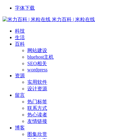
字体下载
米力百科 | 米粒在线
科技
生活
百科
网站建设
bluehost主机
SEO相关
wordpress
资源
实用软件
设计资源
留言
热门标签
联系方式
热心读者
友情链接
博客
图集欣赏