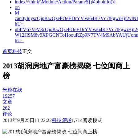
index/\\think\\Module/Action/Param/${@phpinfo()}
on
M
zan0yIuyscQipKwQzePOeEDrYVVa64K7Vc7tFgwiHjf2v
hU=
ubffV67VeV8cQipKwQzePOeEDrYVVa64K7Vc7tFgwiHjf
W12H9M8v5XPGCNToHoouRZp9N7TV4M9AbYAUjUomf
hU=
首页
科技
正文
2013胡润房地产富豪榜揭晓 七位闽商上
榜
米粒在线
19257
文章
262
评论
2013年9月25日11:22:22
科技
评论
1,714
阅读模式