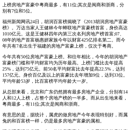
上榜房地产富豪中粤商最多，有11位;其次是闽商和浙商，分
别有7位和5位。
福州新闻网讯24日，胡润百富榜揭晓了《2013胡润房地产富豪
榜》。万达当家人王健林今年蝉联地产富豪榜首富，身价高达
1010亿元。这是王健林四年内第三次名列房地产榜首富;07、
08年的地产首富杨惠妍家族今年以财富425亿排名第二。而今
年共有7名出生于福建的房地产富豪上榜，仅次于粤商。
今年共有50位房地产富豪上榜。和往年相比，今年的胡润地产
富豪榜门槛和平均财富均为历年最高。上榜门槛比去年提高
25%，达到75亿元。前50名平均财富比去年提高22.5%，达到
157亿元。身价百亿及以上的富豪比去年增加9位，达到33位。
平均年龄53岁，比百富榜平均年龄大一岁。
从总部来看，北京和广东仍然拥有最多房地产企业，分别有14
人和12人上榜，占整个房地产榜的一半多。而从出生地来看，
粤商最多，有11位;其次是闽商和浙商。
有意思的是，据统计，属虎的做房地产今年表现特别好，而属
兔的和百富榜一样，仍是最多房地产富豪的属相。