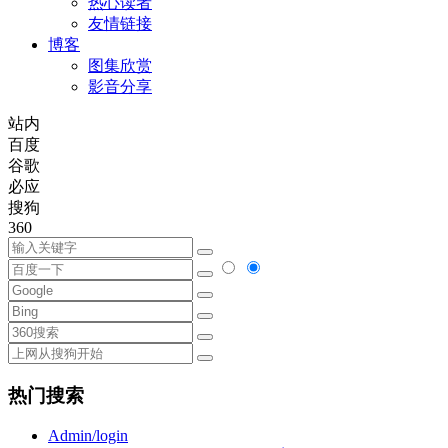
热心读者
友情链接
博客
图集欣赏
影音分享
站内
百度
谷歌
必应
搜狗
360
热门搜索
Admin/login