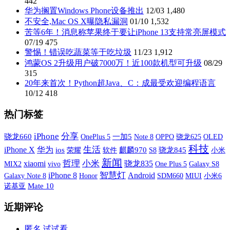
442
华为搁置Windows Phone设备推出
12/03
1,480
不安全,Mac OS X曝隐私漏洞
01/10
1,532
苦等6年！消息称苹果终于要让iPhone 13支持常亮屏模式
07/19
475
警惕！错误吃蔬菜等于吃垃圾
11/23
1,912
鸿蒙OS 2升级用户破7000万！近100款机型可升级
08/29
315
20年来首次！Python超Java、C：成最受欢迎编程语言
10/12
418
热门标签
iPhone
分享
骁龙660
OnePlus 5
一加5
OPPO
OLED
Note 8
骁龙625
科技
iPhone X
生活
华为
ios
荣耀
软件
麒麟970
S8
骁龙845
小米
新闻
xiaomi
哲理
小米
骁龙835
MIX2
vivo
One Plus 5
Galaxy S8
智慧灯
iPhone 8
Android
Galaxy Note 8
SDM660
MIUI
小米6
Honor
诺基亚
Mate 10
近期评论
匿名
试试看