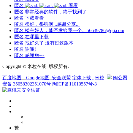
匿名
看看
匿名
非常经典的软件，终于找到了
匿名
下载看看
匿名
很好，很强啊...感谢分享...
匿名
楼主好人，能否发给我一个。56639786@qq.com
匿名
在哪里下载
匿名
找好久了 没有过这版本
匿名
謝謝!
匿名
感謝您~~
Copyright © 米粒在线 版权所有.
百度地图
__
Google地图
_
安全联盟
字体下载
.
米粒
闽公网
安备 35058302351070号
闽ICP备11010557号-3
繁