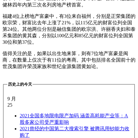
健林四年内第三次名列房地产榜首富。
福建4位上榜地产富豪中，有3位来自福州，分别是正荣集团的
欧宗荣，财富比去年上涨了21%，以115亿元的财富位列全国
第24位。其他两位分别是融信集团的欧宗洪、许丽香夫妇和泰
禾集团的黄其森，分别以100亿元和85亿元的财富位列全国第
30位和第37位。
值得关注的是，如果以出生地来算，则有7位地产富豪是闽
商，在数量上仅次于有11位的粤商。其中包括排名全国前十的
世茂集团许荣茂家族和世纪金源集团黄如论。
历史上的今天
9 月
25
2021
全国多地限电限产加码 涵盖高耗能产业等：A
股多家公司受严重影响
2021
曾经的中国第二大搜索引擎 被腾讯用钞能力收
购了