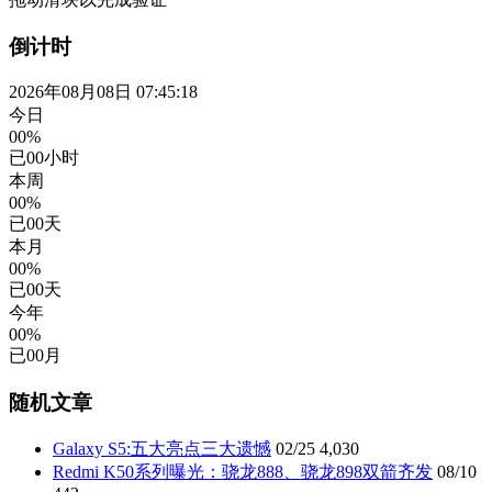
倒计时
2026年08月08日 07:45:18
今日
00%
已
00
小时
本周
00%
已
00
天
本月
00%
已
00
天
今年
00%
已
00
月
随机文章
Galaxy S5:五大亮点三大遗憾
02/25
4,030
Redmi K50系列曝光：骁龙888、骁龙898双箭齐发
08/10