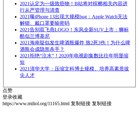
2021
认定为一级致癌物！B站将对槟榔相关内容进
行从严管理与清查
2021
曝iPhone 13出现大规模bug：Apple Watch无法
解锁、戴口罩要输密码
2021
告别双飞燕LOGO！东风全新SUV上市：狮标
酷似兰博基尼
2021
海南疑似发生啤酒瓶爆炸 致2死3伤！为什么啤
酒瓶会成隐形杀手？
2021
拒绝“注水”！2020年电视剧集数比往年明显缩
短
2021
清华大学：压缩文科博士规模、培养高素质拔
尖人才
点赞
登录收藏
https://www.miliol.org/11165.html
复制链接
复制链接