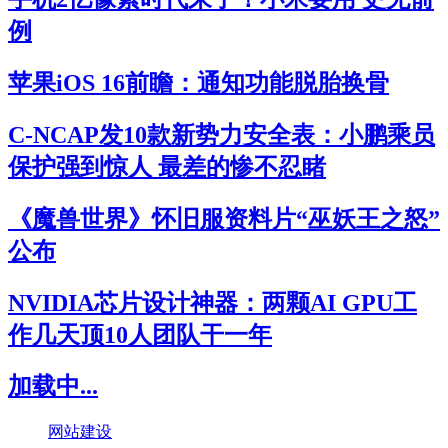
例
苹果iOS 16前瞻：通知功能脱胎换骨
C-NCAP发10款新势力安全表：小鹏乘员
保护强到惊人 最差的惨不忍睹
《魔兽世界》怀旧服资料片“巫妖王之怒”
公布
NVIDIA芯片设计神器：两颗AI GPU工
作几天顶10人团队干一年
加载中...
网站建设