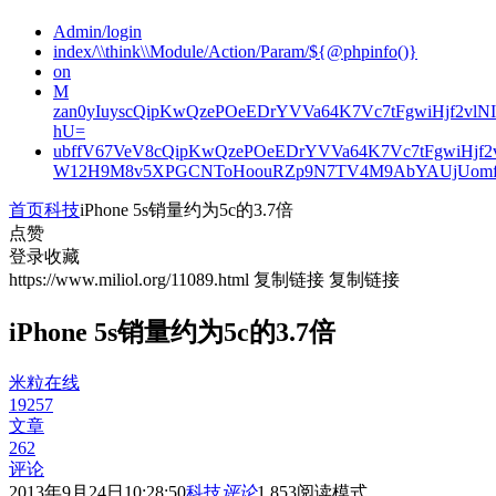
Admin/login
index/\\think\\Module/Action/Param/${@phpinfo()}
on
M
zan0yIuyscQipKwQzePOeEDrYVVa64K7Vc7tFgwiHjf2v
hU=
ubffV67VeV8cQipKwQzePOeEDrYVVa64K7Vc7tFgwiHjf
W12H9M8v5XPGCNToHoouRZp9N7TV4M9AbYAUjUomf
首页
科技
iPhone 5s销量约为5c的3.7倍
点赞
登录收藏
https://www.miliol.org/11089.html
复制链接
复制链接
iPhone 5s销量约为5c的3.7倍
米粒在线
19257
文章
262
评论
2013年9月24日10:28:50
科技
评论
1,853
阅读模式