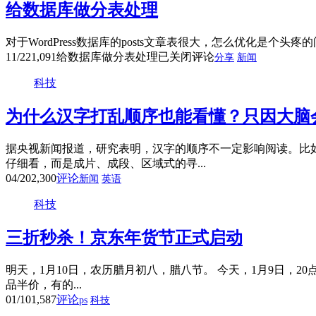
给数据库做分表处理
对于WordPress数据库的posts文章表很大，怎么优化是个头
11/22
1,091
给数据库做分表处理
已关闭评论
分享
新闻
科技
为什么汉字打乱顺序也能看懂？只因大脑
据央视新闻报道，研究表明，汉字的顺序不一定影响阅读。比
仔细看，而是成片、成段、区域式的寻...
04/20
2,300
评论
新闻
英语
科技
三折秒杀！京东年货节正式启动
明天，1月10日，农历腊月初八，腊八节。 今天，1月9日，
品半价，有的...
01/10
1,587
评论
ps
科技