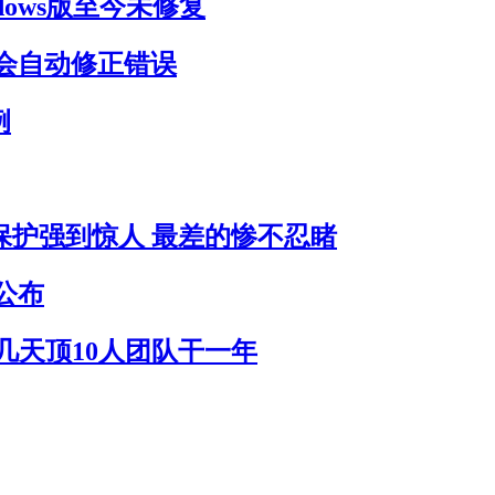
dows版至今未修复
会自动修正错误
例
员保护强到惊人 最差的惨不忍睹
公布
作几天顶10人团队干一年