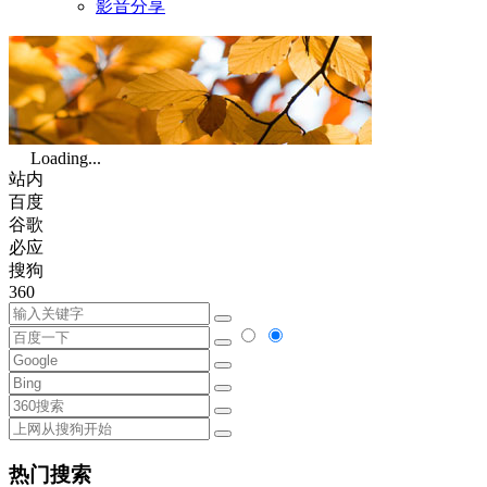
影音分享
Loading...
站内
百度
谷歌
必应
搜狗
360
热门搜索