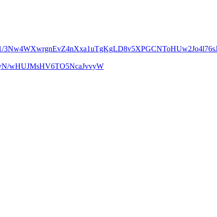
m1/3Nw4WXwrgnEvZ4nXxa1uTgKgLD8v5XPGCNToHUw2Jo4l76sJ
UcyN/wHUJMsHV6TO5NcaJvvyW