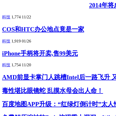
2014年
科技
1,774
11/22
COS和HTC办公地点竟是一家
科技
1,919
01/26
iPhone手柄将开卖,售99美元
科技
1,754
11/20
AMD前显卡掌门人跳槽Intel后一路飞升
毒性堪比眼镜蛇 乱摸水母会出人命！
百度地图APP升级：“红绿灯倒计时”太人