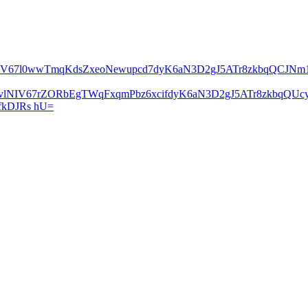
lNIV67l0wwTmqKdsZxeoNewupcd7dyK6aN3D2gJ5ATr8zkbqQCJN
2vlNIV67rZORbEgTWqFxqmPbz6xcifdyK6aN3D2gJ5ATr8zkbqQ
kDJRs hU=