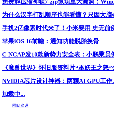
免费解压缩神软7-zip惊现重大漏洞：Win
为什么汉字打乱顺序也能看懂？只因大脑
手机2亿像素时代来了！小米要用 史无前
苹果iOS 16前瞻：通知功能脱胎换骨
C-NCAP发10款新势力安全表：小鹏乘
《魔兽世界》怀旧服资料片“巫妖王之怒”
NVIDIA芯片设计神器：两颗AI GPU工
加载中...
网站建设