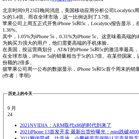
北京时间9月23日晚间消息，美国移动应用分析公司Localytics周一
5c的3.4倍。而在全球市场，这一比例达到了3.7倍。
苹果公司上周五正式开售iPhone 5s和5c，Localytics报告显示，
1.36%。
其中，1.05%为iPhone 5s，0.31%为iPhone 5c。这意味着
为购买力强大的用户，他们需要高端的手机体验。
在美国，按运营商划分，AT&T的iPhone 5s和5c的激活率最高，占所有激活
在全球市场，iPhone 5s的销量相当于5c的3.7倍。在某些
份额的2倍多。
据苹果公司周一公布的数据显示，iPhone 5s和5c首个周末的销量
(作者：李明)
历史上的今天
9 月
24
2021
NVIDIA：ARM取代x86的时代到来了
2021
iPhone 13首发开卖 最新出货价曝光：mini跌破4800
2021
网传荣威、比亚迪、小鹏被平安保险认定高风险车