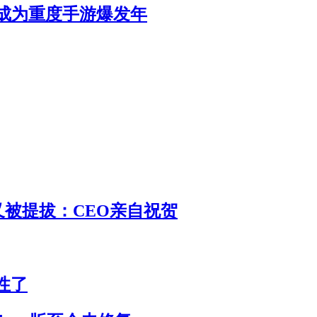
将成为重度手游爆发年
 又被提拔：CEO亲自祝贺
性了