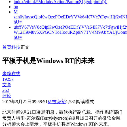
index/\\think\\Module/Action/Param/${@phpinfo()}
on
M
zan0yIuyscQipKwQzePOeEDrYVVa64K7Vc7tFgwiHjf2v
hU=
ubffV67VeV8cQipKwQzePOeEDrYVVa64K7Vc7tFgwiHjf
W12H9M8v5XPGCNToHoouRZp9N7TV4M9AbYAUjUomf
hU=
首页
科技
正文
平板手机是Windows RT的未来
米粒在线
19257
文章
262
评论
2013年9月21日09:58:51
科技
评论
1,581
阅读模式
北京时间9月21日凌晨消息，微软执行副总裁、操作系统部门
负责人特里·迈尔森(TerryMyerson)在9月19日召开的微软金融
分析师大会上暗示，平板手机将是Windows RT的未来。