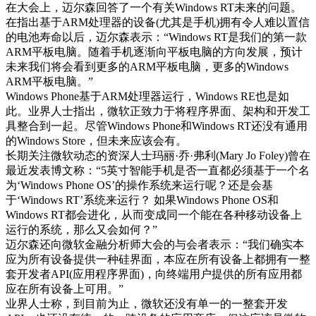
在大会上，迈尔森回答了一个有关Windows RT未来的问题。
在指出基于ARM处理器的设备(尤其是手机)拥有令人难以置信
的电池寿命以后，迈尔森表示：“Windows RT是我们的第一款
ARM平板电脑。随着手机逐渐向平板电脑的方向发展，预计
未来我们将会看到更多的ARM平板电脑，更多的Windows
ARM平板电脑。”
Windows Phone基于ARM处理器运行，Windows RE也是如
此。业界人士指出，微软正致力于将程序界面、架构和开发工
具整合到一起。尽管Windows Phone和Windows RT还没有通用
的Windows Store，但未来应该会有。
长期关注微软动态的资深人士玛丽·乔·弗利(Mary Jo Foley)曾在
最近发表博文称：“5英寸智能手机是否一直都必须基于一个名
为‘Windows Phone OS’的操作系统来运行呢？还是会基
于‘Windows RT’系统来运行？ 如果Windows Phone OS和
Windows RT都会进化，从而变成同一个能在各种移动设备上
运行的系统，那么又会如何？”
迈尔森还向微软金融分析师大会的与会者表示：“我们确实本
应为所有设备提供一种硅界面，本应在所有设备上都拥有一整
套开发者API(应用程序界面)，向终端用户提供的所有应用都
应在所有设备上可用。”
业界人士称，到目前为止，微软还没有单一的一整套开发