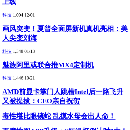
上线
科技
1,094
12/01
画风突变！夏普全面屏新机真机亮相：美
人尖变刘海
科技
1,348
01/13
魅族阿里或联合推MX4定制机
科技
1,446
10/21
AMD前显卡掌门人跳槽Intel后一路飞升
又被提拔：CEO亲自祝贺
毒性堪比眼镜蛇 乱摸水母会出人命！