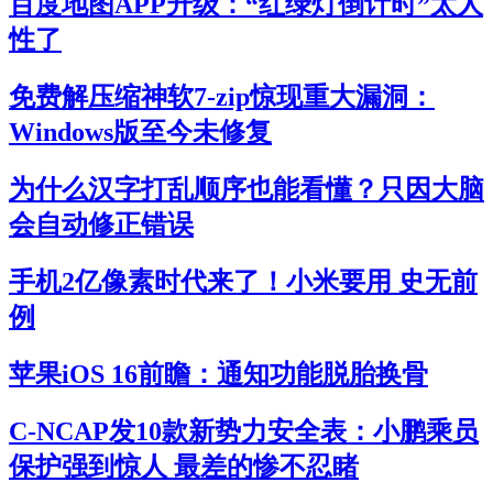
百度地图APP升级：“红绿灯倒计时”太人
性了
免费解压缩神软7-zip惊现重大漏洞：
Windows版至今未修复
为什么汉字打乱顺序也能看懂？只因大脑
会自动修正错误
手机2亿像素时代来了！小米要用 史无前
例
苹果iOS 16前瞻：通知功能脱胎换骨
C-NCAP发10款新势力安全表：小鹏乘员
保护强到惊人 最差的惨不忍睹