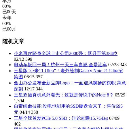
本月
00%
已
00
天
今年
00%
已
00
月
随机文章
小米再次跻身全球上市公司2000强：跃升至第384位
02/12
399
电动车扳回一局！杭州一天三车自燃 全是油车
02/28
343
三星版“小米11 Ultra”！老外绘制Galaxy Note 21 Ultra渲
染图
06/15
357
金山办公发布全新品牌Logo：一面迎风飘扬的旗帜 寓意
深刻
12/17
344
三星双摄真机意外曝光：这就是传说中的Note 8？
05/29
1,394
自带续命技能 没电也能用的SSD硬盘盒来了：售价695
元
04/14
358
三星全球首发PCIe 5.0 SSD：理论能跑15.7GB/s
07/09
402