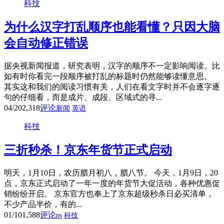
科技
为什么汉字打乱顺序也能看懂？只因大脑
会自动修正错误
据央视新闻报道，研究表明，汉字的顺序不一定影响阅读。比
如有时你看完一段顺序被打乱的标题时仍然能够读懂意思。
其实这和我们的阅读习惯有关，人们在看文字时并不会逐字逐
句的仔细看，而是成片、成段、区域式的寻...
04/20
2,318
评论
新闻
英语
科技
三折秒杀！京东年货节正式启动
明天，1月10日，农历腊月初八，腊八节。 今天，1月9日，20
点，京东正式启动了一年一度的年货节大促活动，各种优惠促
销纷纷开启。 京东官方也奉上了京东超级秒杀日必买清单，
不少产品半价，有的...
01/10
1,588
评论
ps
科技