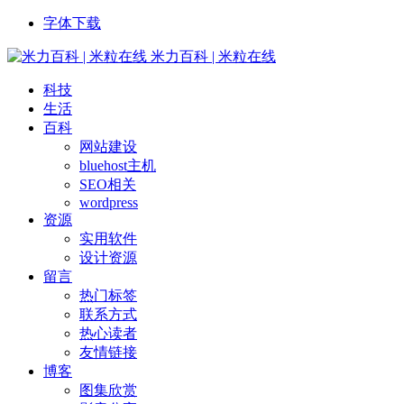
字体下载
米力百科 | 米粒在线
科技
生活
百科
网站建设
bluehost主机
SEO相关
wordpress
资源
实用软件
设计资源
留言
热门标签
联系方式
热心读者
友情链接
博客
图集欣赏