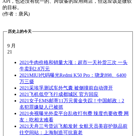
API，也还没有统一的、跨设备的应用商店，但这应该是微软
的目标。
(作者：唐风)
历史上的今天
9 月
21
2021
牛肉价格和销量大涨：超市一天补货三次 一头
牛卖到2.8万元
2021
MIUI代码曝光Redmi K50 Pro：骁龙898、6400
万三摄
2021
采埃孚测试车外气囊 被侧撞前自动弹开
2021
飞机低空飞行成都城区 官方回应
2021
女子EMS邮寄11万元黄金失踪！中国邮政：2
名犯罪嫌疑人已被抓
2021
央视曝光外卖平台乱收打包费 辣度也要收费 网
友：吃相太难看
2021
天舟三号货运飞船发射 女航天员美容护肤品前
往空间站：上海制造可抗衰老