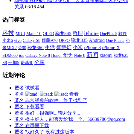
邓伦偷逃税被罚缴1.06亿元：云米宣布解除与邓伦合作
关系
03/16
454
热门标签
科技
哲理
iPhone
MIUI
Mate 10
OLED
骁龙845
OnePlus 5
软件
骁龙835
Android
小米6
vivo
Galaxy S8
麒麟970
OPPO
One Plus 5
小
生活
智慧灯
小米
iPhone X
iPhone 8
米MIX2
荣耀
骁龙660
新闻
xiaomi
华为
SDM660
ios
Galaxy Note 8
Honor
Note 8
骁龙625
分享
S8
一加5
诺基亚
近期评论
匿名
试试看
匿名
看看
匿名
非常经典的软件，终于找到了
匿名
下载看看
匿名
很好，很强啊...感谢分享...
匿名
楼主好人，能否发给我一个。56639786@qq.com
匿名
在哪里下载
匿名
找好久了 没有过这版本