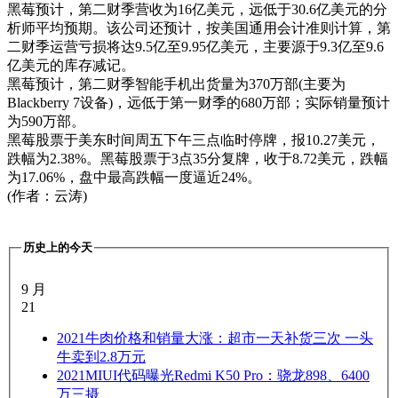
黑莓预计，第二财季营收为16亿美元，远低于30.6亿美元的分
析师平均预期。该公司还预计，按美国通用会计准则计算，第
二财季运营亏损将达9.5亿至9.95亿美元，主要源于9.3亿至9.6
亿美元的库存减记。
黑莓预计，第二财季智能手机出货量为370万部(主要为
Blackberry 7设备)，远低于第一财季的680万部；实际销量预计
为590万部。
黑莓股票于美东时间周五下午三点临时停牌，报10.27美元，
跌幅为2.38%。黑莓股票于3点35分复牌，收于8.72美元，跌幅
为17.06%，盘中最高跌幅一度逼近24%。
(作者：云涛)
历史上的今天
9 月
21
2021
牛肉价格和销量大涨：超市一天补货三次 一头
牛卖到2.8万元
2021
MIUI代码曝光Redmi K50 Pro：骁龙898、6400
万三摄