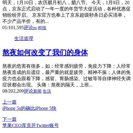
明天，1月10日，农历腊月初八，腊八节。 今天，1月9日，20
点，京东正式启动了一年一度的年货节大促活动，各种优惠促
销纷纷开启。 京东官方也奉上了京东超级秒杀日必买清单，
不少产品半价，有的...
01/10
1,595
评论
ps
科技
生活道理
熬夜如何改变了我们的身体
熬夜的危害有很多，如：经常感到疲劳，免疫力下降：人经常
熬夜造成的后遗症，最严重的就是疲劳、精神不振；人体的免
疫力也会跟着下降，感冒、胃肠感染、过敏等等自律神经失调
症状都会出现。 头痛：熬夜的隔天，上班...
08/20
2,209
评论
新闻
生活
上一篇
iPhone 5s的确比iPhone 5快
下一篇
苹果CEO库克开Twitter账号