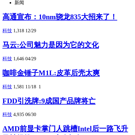
新闻
高通宣布：10nm骁龙835大招来了！
科技
1,318
12/29
马云:公司魅力是因为它的文化
科技
1,646
04/29
咖啡金锤子M1L:皮革后壳太爽
科技
1,581
11/18
1
FDD引洗牌:9成国产品牌将亡
科技
4,935
06/30
AMD前显卡掌门人跳槽Intel后一路飞升