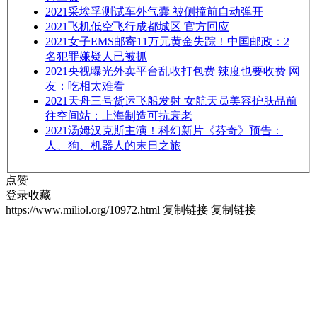
2021
采埃孚测试车外气囊 被侧撞前自动弹开
2021
飞机低空飞行成都城区 官方回应
2021
女子EMS邮寄11万元黄金失踪！中国邮政：2
名犯罪嫌疑人已被抓
2021
央视曝光外卖平台乱收打包费 辣度也要收费 网
友：吃相太难看
2021
天舟三号货运飞船发射 女航天员美容护肤品前
往空间站：上海制造可抗衰老
2021
汤姆汉克斯主演！科幻新片《芬奇》预告：
人、狗、机器人的末日之旅
点赞
登录收藏
https://www.miliol.org/10972.html
复制链接
复制链接