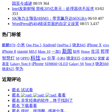
因至今成谜
08/19
364
Intel发新财报 营收205亿美元：处理器供不应求
03/02
353
SK海力士预告HBM3：带宽飙升达665GB/s
06/10
407
WordPress的404错误页面的自定义设置
08/15
3,437
热门标签
小米
iPhone X
Android
麒麟970
One Plus 5
OnePlus 5
骁龙845
vivo
新闻
xiaomi
生活
哲理
iPhone 8
MIUI
Mate 10
一加5
软件
Honor
科技
智慧灯
分享
骁龙835
S8
OPPO
ios
小米6
小米MIX2
荣耀
诺
iPhone
基亚
Galaxy Note 8
SDM660
OLED
Galaxy S8
骁龙660
Note 8
华为
骁龙625
近期评论
匿名
试试看
匿名
看看
匿名
非常经典的软件，终于找到了
匿名
下载看看
匿名
很好，很强啊...感谢分享...