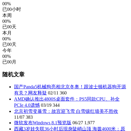
00%
已
00
小时
本周
00%
已
00
天
本月
00%
已
00
天
今年
00%
已
00
月
随机文章
国产Panda5机械狗亮相北京冬奥！跟波士顿机器狗开源
有关？网友释疑
02/11
360
AMD确认推出4800S桌面套件：PS5同款CPU、补全
PCIe 4.0遗憾
03/19
344
北京初雪变暴雪：故宫迎飞雪 白雪镶红墙美不胜收
11/07
383
微软发布Windows 8.1预览版
06/27
1,977
西藏3岁娃失联36小时后现身陡峭山顶 海拨4600米：原