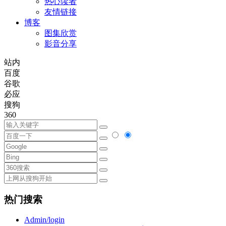
热心读者
友情链接
博客
图集欣赏
影音分享
站内
百度
谷歌
必应
搜狗
360
热门搜索
Admin/login