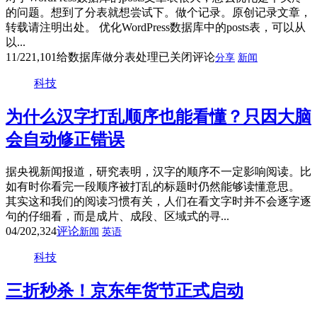
的问题。想到了分表就想尝试下。做个记录。原创记录文章，
转载请注明出处。 优化WordPress数据库中的posts表，可以从
以...
11/22
1,101
给数据库做分表处理
已关闭评论
分享
新闻
科技
为什么汉字打乱顺序也能看懂？只因大脑
会自动修正错误
据央视新闻报道，研究表明，汉字的顺序不一定影响阅读。比
如有时你看完一段顺序被打乱的标题时仍然能够读懂意思。
其实这和我们的阅读习惯有关，人们在看文字时并不会逐字逐
句的仔细看，而是成片、成段、区域式的寻...
04/20
2,324
评论
新闻
英语
科技
三折秒杀！京东年货节正式启动