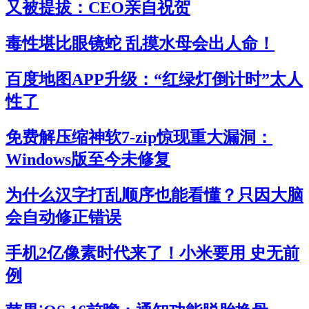
又被提拔：CEO亲自祝贺
毒性堪比眼镜蛇 乱摸水母会出人命！
百度地图APP升级：“红绿灯倒计时”太人
性了
免费解压缩神软7-zip惊现重大漏洞：
Windows版至今未修复
为什么汉字打乱顺序也能看懂？只因大脑
会自动修正错误
手机2亿像素时代来了！小米要用 史无前
例