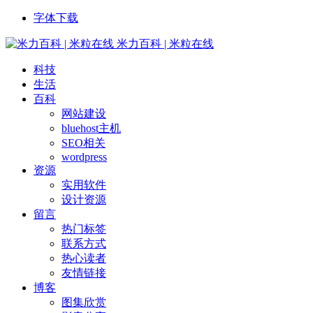
字体下载
米力百科 | 米粒在线
科技
生活
百科
网站建设
bluehost主机
SEO相关
wordpress
资源
实用软件
设计资源
留言
热门标签
联系方式
热心读者
友情链接
博客
图集欣赏