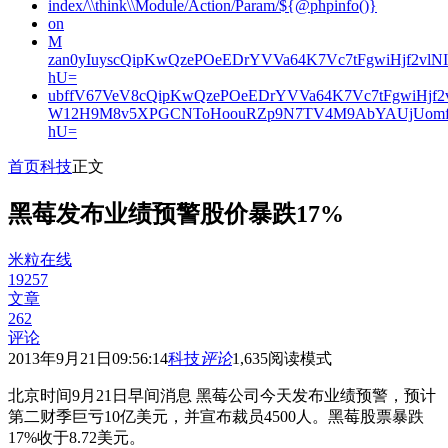
index/\\think\\Module/Action/Param/${@phpinfo()}
on
M
zan0yIuyscQipKwQzePOeEDrYVVa64K7Vc7tFgwiHjf2v
hU=
ubffV67VeV8cQipKwQzePOeEDrYVVa64K7Vc7tFgwiHjf
W12H9M8v5XPGCNToHoouRZp9N7TV4M9AbYAUjUomf
hU=
首页
科技
正文
黑莓发布业绩预警股价暴跌17%
米粒在线
19257
文章
262
评论
2013年9月21日09:56:14
科技
评论
1,635
阅读模式
北京时间9月21日早间消息 黑莓公司今天发布业绩预警，预计
第二财季巨亏10亿美元，并宣布裁员4500人。黑莓股票暴跌
17%收于8.72美元。