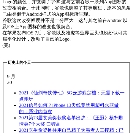
Logo的颜色，并微调了字体.这与之前谷歌一系列App图标的
改变相吻合。于此同时，谷歌也调整了其导航栏，原本的黑条
已由类似于Android样式的App图标所呈现。
谷歌这次改变幅度并不是十分巨大，这与其之前在Android以
及iOS上App图标的改变也很契合。
在苹果发布iOS 7后，谷歌以及雅虎等业界巨头也纷纷认可其
扁平化设计，改动了自己的Logo。
(完)
历史上的今天
9 月
20
2021
《仙剑奇侠传七》5G云游戏定档：无需下载一
点即玩
2021
信号如何？iPhone 13天线竟然用塑料水瓶做
的：系业内首次
2021
第73届艾美奖获奖名单出炉：《王冠》横扫剧
情类7个大奖 口碑高
2021
医生偷梁换柱用自己精子为患者人工授精：已