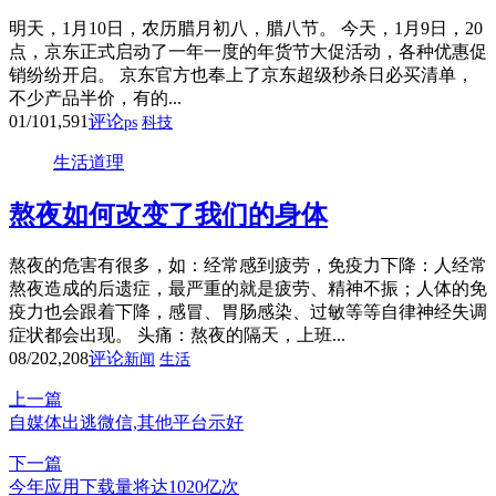
明天，1月10日，农历腊月初八，腊八节。 今天，1月9日，20
点，京东正式启动了一年一度的年货节大促活动，各种优惠促
销纷纷开启。 京东官方也奉上了京东超级秒杀日必买清单，
不少产品半价，有的...
01/10
1,591
评论
ps
科技
生活道理
熬夜如何改变了我们的身体
熬夜的危害有很多，如：经常感到疲劳，免疫力下降：人经常
熬夜造成的后遗症，最严重的就是疲劳、精神不振；人体的免
疫力也会跟着下降，感冒、胃肠感染、过敏等等自律神经失调
症状都会出现。 头痛：熬夜的隔天，上班...
08/20
2,208
评论
新闻
生活
上一篇
自媒体出逃微信,其他平台示好
下一篇
今年应用下载量将达1020亿次