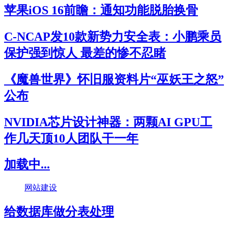
苹果iOS 16前瞻：通知功能脱胎换骨
C-NCAP发10款新势力安全表：小鹏乘员
保护强到惊人 最差的惨不忍睹
《魔兽世界》怀旧服资料片“巫妖王之怒”
公布
NVIDIA芯片设计神器：两颗AI GPU工
作几天顶10人团队干一年
加载中...
网站建设
给数据库做分表处理