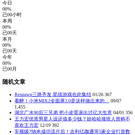
今日
00%
已
00
小时
本周
00%
已
00
天
本月
00%
已
00
天
今年
00%
已
00
月
随机文章
Respawn三路齐发 星战游戏在此集结
01/26
367
看醉！小米MIX2全面屏2.0是这样做出来的…
09/07
1,455
湖北广水90后三兄弟 把小皮蛋滚出过亿大生意
04/01
356
王力宏优质男星人设还值多少钱？娃哈哈接班人曾称不
喜欢王力宏
12/19
392
车规级7纳米成功流片后！吉利亿咖通等5家企业打造数