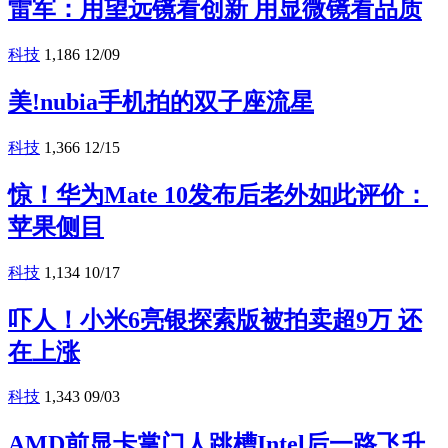
雷军：用望远镜看创新 用显微镜看品质
科技
1,186
12/09
美!nubia手机拍的双子座流星
科技
1,366
12/15
惊！华为Mate 10发布后老外如此评价：
苹果侧目
科技
1,134
10/17
吓人！小米6亮银探索版被拍卖超9万 还
在上涨
科技
1,343
09/03
AMD前显卡掌门人跳槽Intel后一路飞升