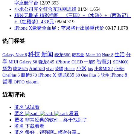
字座舱平台
12/07
393
小米公司完全符合互联网思维
01/24
1,654
精装无删减 精彩插图：《三国》+《水浒》+《西游记》
+《红楼梦》43.8元
08/04
319
iPhone X豪赌全面屏：苹果将付出惨重代价
09/17
1,078
热门标签
科技
新闻
生活
分
Galaxy Note 8
骁龙660
诺基亚
Mate 10
Note 8
享
iPhone
智慧灯
MIUI
Galaxy S8
骁龙845
OLED
一加5
SDM660
小米
华为
Android
vivo
荣耀
ios
小米MIX2
小米6
骁龙625
Honor
iPhone X
骁龙835
iPhone 8
OnePlus 5
麒麟970
S8
One Plus 5
软件
哲理
xiaomi
OPPO
近期评论
匿名
试试看
匿名
看看
匿名
非常经典的软件，终于找到了
匿名
下载看看
匿名
很好，很强啊...感谢分享...