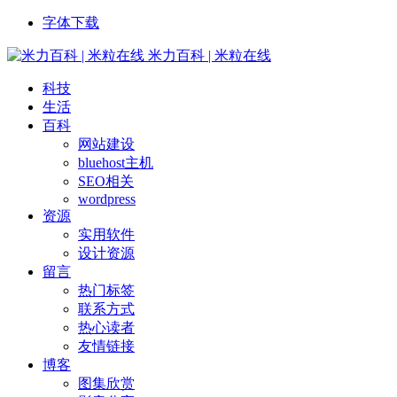
字体下载
米力百科 | 米粒在线
科技
生活
百科
网站建设
bluehost主机
SEO相关
wordpress
资源
实用软件
设计资源
留言
热门标签
联系方式
热心读者
友情链接
博客
图集欣赏