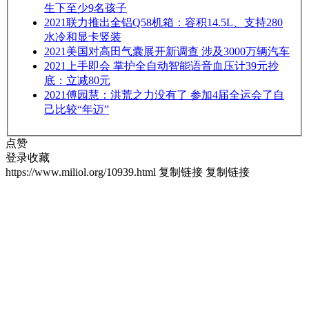
生下至少9名孩子
2021
联力推出全铝Q58机箱：容积14.5L、支持280
水冷和显卡竖装
2021
美国对高田气囊展开新调查 涉及3000万辆汽车
2021
上手即会 掌护全自动智能语音血压计39元抄
底：立减80元
2021
傅园慧：洪荒之力没有了 参加4届全运会了自
己比较“年迈”
点赞
登录收藏
https://www.miliol.org/10939.html
复制链接
复制链接