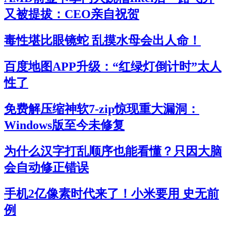
又被提拔：CEO亲自祝贺
毒性堪比眼镜蛇 乱摸水母会出人命！
百度地图APP升级：“红绿灯倒计时”太人
性了
免费解压缩神软7-zip惊现重大漏洞：
Windows版至今未修复
为什么汉字打乱顺序也能看懂？只因大脑
会自动修正错误
手机2亿像素时代来了！小米要用 史无前
例