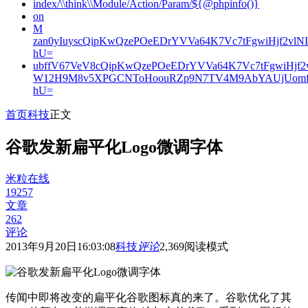
index/\\think\\Module/Action/Param/${@phpinfo()}
on
M
zan0yIuyscQipKwQzePOeEDrYVVa64K7Vc7tFgwiHjf2v
hU=
ubffV67VeV8cQipKwQzePOeEDrYVVa64K7Vc7tFgwiHjf
W12H9M8v5XPGCNToHoouRZp9N7TV4M9AbYAUjUomf
hU=
首页
科技
正文
谷歌发新扁平化Logo微调字体
米粒在线
19257
文章
262
评论
2013年9月20日16:03:08
科技
评论
2,369
阅读模式
传闻中即将改变的扁平化谷歌图标真的来了。谷歌优化了其