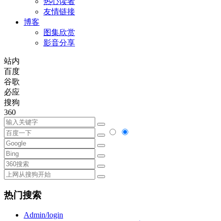
热心读者
友情链接
博客
图集欣赏
影音分享
站内
百度
谷歌
必应
搜狗
360
热门搜索
Admin/login