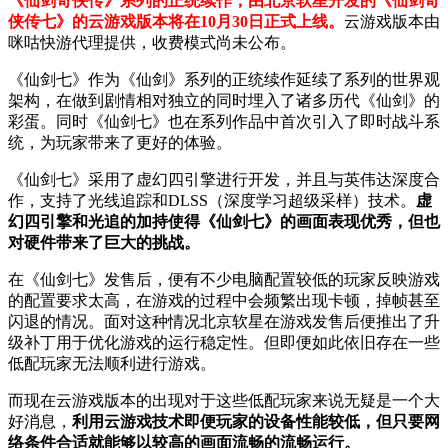
《仙剑奇侠传》系列的正统续作，由北京软星开发的《仙剑奇
侠传七》的云游戏版本将在10月30日正式上线。
云游戏版本由
咪咕快游代理提供，收费模式尚未公布。
《仙剑七》作为《仙剑》系列的正统续作延续了系列的世界观
架构，在做到剧情相对独立的同时埋入了诸多历代《仙剑》的
彩蛋。同时《仙剑七》也在系列作品中首次引入了即时战斗系
统，为玩家带来了更好的体验。
《仙剑七》采用了虚幻四引擎进行开发，并且与英伟达深度合
作，支持了光线追踪和DLSS（深度学习超级采样）技术。
虚
幻四引擎和光追的加持使得《仙剑七》的画面表现优秀，但也
对硬件带来了巨大的挑战。
在《仙剑七》发售后，便有不少电脑配置较低的玩家反映游戏
的配置要求太高，在游戏的过程中会频繁出现卡顿，掉帧甚至
闪退的情况。面对这种情况北京软星在游戏发售后便推出了升
级补丁用于优化游戏的运行稳定性。但即便如此依旧存在一些
低配玩家无法顺利进行游戏。
而现在云游戏版本的出现对于这些低配玩家来说无疑是一个大
好消息，
利用云游戏技术即便玩家的设备性能较低，但只要网
络条件合适就能够以较高的画面流畅的流畅运行。