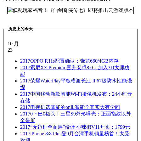
历史上的今天
10 月
23
2017
OPPO R11s配置确认：骁龙660/4GB内存
2017
索尼XZ Premium喜升安卓8.0：加入3D大师功
能
2017
荣耀WaterPlay平板横渡长江 IP67级防水性能强
悍
2017
中国移动新款智能Wi-Fi摄像机发布：24小时云
存储
2017
电视机选智能的or非智能？其实大有学问
2017
0下巴0额头！三星S9外形曝光：正面指纹以外
全是屏
2017
“无边框全面屏”设计 小辣椒V11开卖：1799元
2017
iPhone 8/8 Plus登9月台湾手机销量榜首！太受
欢迎