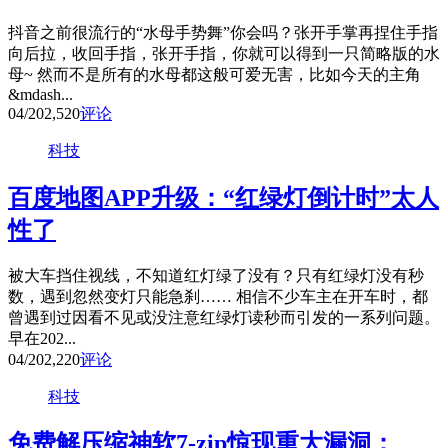
抖音之前很流行的“水母手势舞”你会吗？张开手掌再捏住手指
向后拉，收回手指，张开手指，你就可以得到一只简略版的水
母~ 然而不是所有的水母都这般可爱无害，比如今天的主角
&mdash...
04/20
2,520
评论
科技
百度地图APP升级：“红绿灯倒计时”太人
性了
被大车挡住视线，不知道红灯绿了没有？只有红绿灯没有秒
数，遇到忽然变灯只能急刹…… 相信不少车主在开车时，都
曾遇到过因看不见或没注意红绿灯读秒而引发的一系列问题。
早在202...
04/20
2,220
评论
科技
免费解压缩神软7-zip惊现重大漏洞：