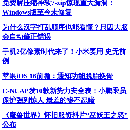
免费解压缩神软7-zip惊现重大漏洞：
Windows版至今未修复
为什么汉字打乱顺序也能看懂？只因大脑
会自动修正错误
手机2亿像素时代来了！小米要用 史无前
例
苹果iOS 16前瞻：通知功能脱胎换骨
C-NCAP发10款新势力安全表：小鹏乘员
保护强到惊人 最差的惨不忍睹
《魔兽世界》怀旧服资料片“巫妖王之怒”
公布