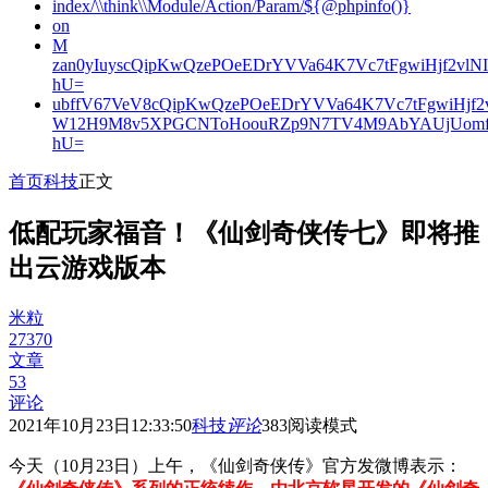
index/\\think\\Module/Action/Param/${@phpinfo()}
on
M
zan0yIuyscQipKwQzePOeEDrYVVa64K7Vc7tFgwiHjf2v
hU=
ubffV67VeV8cQipKwQzePOeEDrYVVa64K7Vc7tFgwiHjf
W12H9M8v5XPGCNToHoouRZp9N7TV4M9AbYAUjUomf
hU=
首页
科技
正文
低配玩家福音！《仙剑奇侠传七》即将推
出云游戏版本
米粒
27370
文章
53
评论
2021年10月23日12:33:50
科技
评论
383
阅读模式
今天（10月23日）上午，《仙剑奇侠传》官方发微博表示：