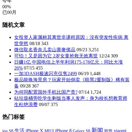
今年
00%
已
00
月
随机文章
女投资人家属称其离世非课程原因：没有突发性疾病 离
世突然
08/18
343
微信取名香奈儿卖山寨奢侈品
09/23
3,251
可怕！又是因为它 2岁女童抢救无效离世
12/24
309
日赚1亿 中国电信上半年利润175-178亿元：同比大涨
26%
07/15
455
一加3DASH极速闪充仅售2499
06/19
1,448
极品能换海景房？玩家开始倒卖《暗黑2重制版》稀有装
备
09/28
367
为何同配置国外手机比国产贵?
07/14
1,724
站垃圾桶旁吃学生剩饭当事人发声：身为校长想教育师
生杜绝浪费
09/07
375
热门标签
新闻
生活
iPhone X
xiaomi
iPhone 8
ios
S8
MIUI
Galaxy S8
软件