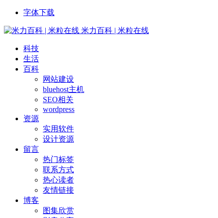
字体下载
米力百科 | 米粒在线
科技
生活
百科
网站建设
bluehost主机
SEO相关
wordpress
资源
实用软件
设计资源
留言
热门标签
联系方式
热心读者
友情链接
博客
图集欣赏