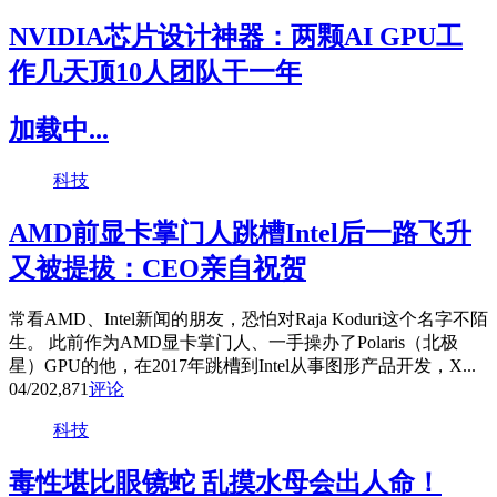
NVIDIA芯片设计神器：两颗AI GPU工
作几天顶10人团队干一年
加载中...
科技
AMD前显卡掌门人跳槽Intel后一路飞升
又被提拔：CEO亲自祝贺
常看AMD、Intel新闻的朋友，恐怕对Raja Koduri这个名字不陌
生。 此前作为AMD显卡掌门人、一手操办了Polaris（北极
星）GPU的他，在2017年跳槽到Intel从事图形产品开发，X...
04/20
2,871
评论
科技
毒性堪比眼镜蛇 乱摸水母会出人命！