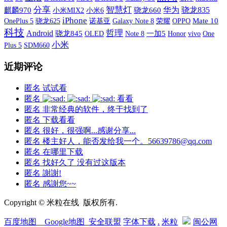
分享
智慧灯
华为
骁龙835
麒麟970
小米MIX2
小米6
骁龙660
iPhone
OnePlus 5
诺基亚
Galaxy Note 8
荣耀
OPPO
Mate 10
骁龙625
科技
哲理
Android
骁龙845
OLED
一加5
vivo
One
Note 8
Honor
小米
Plus 5
SDM660
近期评论
匿名
试试看
匿名
看看
匿名
非常经典的软件，终于找到了
匿名
下载看看
匿名
很好，很强啊...感谢分享...
匿名
楼主好人，能否发给我一个。56639786@qq.com
匿名
在哪里下载
匿名
找好久了 没有过这版本
匿名
謝謝!
匿名
感謝您~~
Copyright © 米粒在线 版权所有.
百度地图
__
Google地图
_
安全联盟
字体下载
.
米粒
闽公网