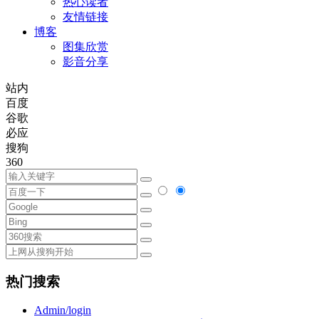
热心读者
友情链接
博客
图集欣赏
影音分享
站内
百度
谷歌
必应
搜狗
360
热门搜索
Admin/login