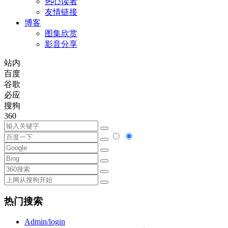
热心读者
友情链接
博客
图集欣赏
影音分享
站内
百度
谷歌
必应
搜狗
360
热门搜索
Admin/login