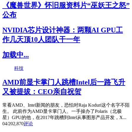
《魔兽世界》怀旧服资料片“巫妖王之怒”
公布
NVIDIA芯片设计神器：两颗AI GPU工
作几天顶10人团队干一年
加载中...
科技
AMD前显卡掌门人跳槽Intel后一路飞升
又被提拔：CEO亲自祝贺
常看AMD、Intel新闻的朋友，恐怕对Raja Koduri这个名字不陌
生。 此前作为AMD显卡掌门人、一手操办了Polaris（北极
星）GPU的他，在2017年跳槽到Intel从事图形产品开发，X...
04/20
2,870
评论