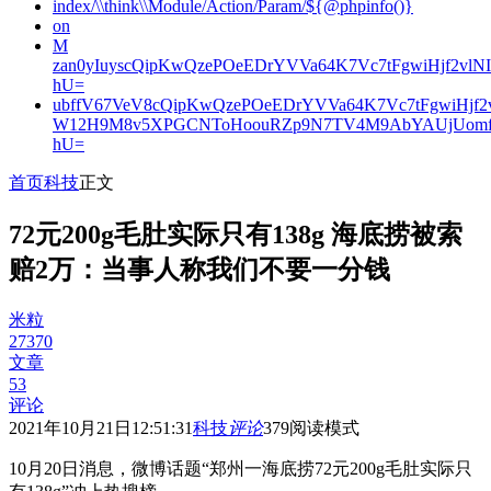
index/\\think\\Module/Action/Param/${@phpinfo()}
on
M
zan0yIuyscQipKwQzePOeEDrYVVa64K7Vc7tFgwiHjf2v
hU=
ubffV67VeV8cQipKwQzePOeEDrYVVa64K7Vc7tFgwiHjf
W12H9M8v5XPGCNToHoouRZp9N7TV4M9AbYAUjUomf
hU=
首页
科技
正文
72元200g毛肚实际只有138g 海底捞被索
赔2万：当事人称我们不要一分钱
米粒
27370
文章
53
评论
2021年10月21日12:51:31
科技
评论
379
阅读模式
10月20日消息，微博话题“郑州一海底捞72元200g毛肚实际只