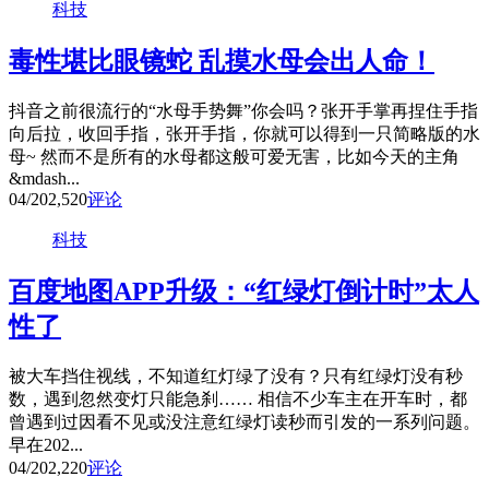
科技
毒性堪比眼镜蛇 乱摸水母会出人命！
抖音之前很流行的“水母手势舞”你会吗？张开手掌再捏住手指
向后拉，收回手指，张开手指，你就可以得到一只简略版的水
母~ 然而不是所有的水母都这般可爱无害，比如今天的主角
&mdash...
04/20
2,520
评论
科技
百度地图APP升级：“红绿灯倒计时”太人
性了
被大车挡住视线，不知道红灯绿了没有？只有红绿灯没有秒
数，遇到忽然变灯只能急刹…… 相信不少车主在开车时，都
曾遇到过因看不见或没注意红绿灯读秒而引发的一系列问题。
早在202...
04/20
2,220
评论