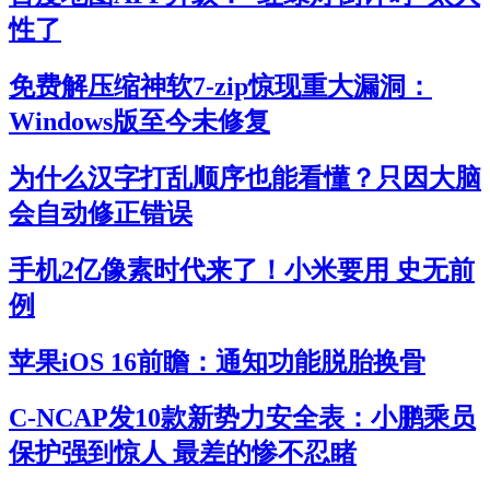
性了
免费解压缩神软7-zip惊现重大漏洞：
Windows版至今未修复
为什么汉字打乱顺序也能看懂？只因大脑
会自动修正错误
手机2亿像素时代来了！小米要用 史无前
例
苹果iOS 16前瞻：通知功能脱胎换骨
C-NCAP发10款新势力安全表：小鹏乘员
保护强到惊人 最差的惨不忍睹