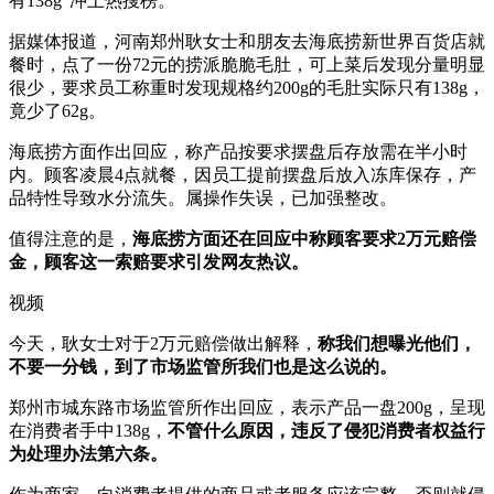
有138g”冲上热搜榜。
据媒体报道，河南郑州耿女士和朋友去海底捞新世界百货店就
餐时，点了一份72元的捞派脆脆毛肚，可上菜后发现分量明显
很少，要求员工称重时发现规格约200g的毛肚实际只有138g，
竟少了62g。
海底捞方面作出回应，称产品按要求摆盘后存放需在半小时
内。顾客凌晨4点就餐，因员工提前摆盘后放入冻库保存，产
品特性导致水分流失。属操作失误，已加强整改。
值得注意的是，
海底捞方面还在回应中称顾客要求2万元赔偿
金，顾客这一索赔要求引发网友热议。
视频
今天，耿女士对于2万元赔偿做出解释，
称我们想曝光他们，
不要一分钱，到了市场监管所我们也是这么说的。
郑州市城东路市场监管所作出回应，表示产品一盘200g，呈现
在消费者手中138g，
不管什么原因，违反了侵犯消费者权益行
为处理办法第六条。