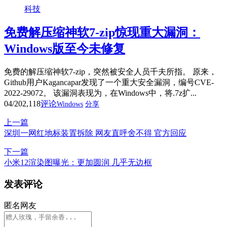
科技
免费解压缩神软7-zip惊现重大漏洞：
Windows版至今未修复
免费的解压缩神软7-zip，突然被安全人员千夫所指。 原来，
Github用户Kagancapar发现了一个重大安全漏洞，编号CVE-
2022-29072。 该漏洞表现为，在Windows中，将.7z扩...
04/20
2,118
评论
Windows
分享
上一篇
深圳一网红地标装置拆除 网友直呼舍不得 官方回应
下一篇
小米12渲染图曝光：更加圆润 几乎无边框
发表评论
匿名网友