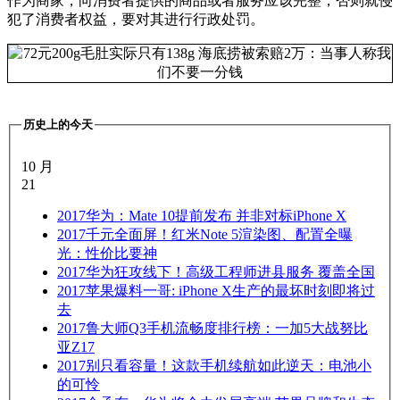
作为商家，向消费者提供的商品或者服务应该完整，否则就侵
犯了消费者权益，要对其进行行政处罚。
历史上的今天
10 月
21
2017
华为：Mate 10提前发布 并非对标iPhone X
2017
千元全面屏！红米Note 5渲染图、配置全曝
光：性价比要神
2017
华为狂攻线下！高级工程师进县服务 覆盖全国
2017
苹果爆料一哥: iPhone X生产的最坏时刻即将过
去
2017
鲁大师Q3手机流畅度排行榜：一加5大战努比
亚Z17
2017
别只看容量！这款手机续航如此逆天：电池小
的可怜