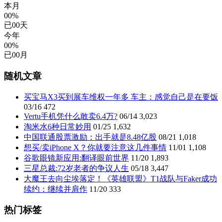
本月
00%
已
00
天
今年
00%
已
00
月
随机文章
买宝马X3买到展车维权一年多 车主：感觉自己是在要饭
03/16
472
Vertu手机凭什么敢卖6.4万?
06/14
3,023
淘米水6种日常妙用
01/25
1,632
中国联通股票激励：出手就是8.48亿股
08/21
1,018
想买/卖iPhone X？你就要注意这几件事情
11/01
1,108
谷歌眼镜新应用:翻译眼前世界
11/20
1,893
三星总裁:72岁老者的争议人生
05/18
3,447
大魔王去向尘埃落定！《英雄联盟》T1战队与Faker成功
续约：继续并肩作
11/20
333
热门标签