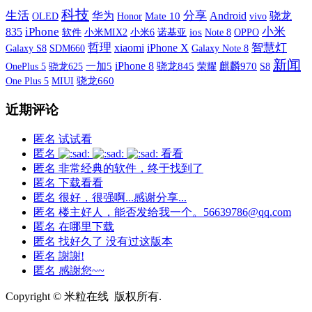
科技
生活
分享
华为
Android
骁龙
OLED
Mate 10
vivo
Honor
iPhone
小米
835
软件
小米MIX2
小米6
诺基亚
ios
OPPO
Note 8
哲理
xiaomi
iPhone X
智慧灯
Galaxy S8
SDM660
Galaxy Note 8
新闻
iPhone 8
OnePlus 5
一加5
骁龙845
荣耀
麒麟970
S8
骁龙625
One Plus 5
MIUI
骁龙660
近期评论
匿名
试试看
匿名
看看
匿名
非常经典的软件，终于找到了
匿名
下载看看
匿名
很好，很强啊...感谢分享...
匿名
楼主好人，能否发给我一个。56639786@qq.com
匿名
在哪里下载
匿名
找好久了 没有过这版本
匿名
謝謝!
匿名
感謝您~~
Copyright © 米粒在线 版权所有.