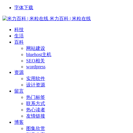
字体下载
米力百科 | 米粒在线
科技
生活
百科
网站建设
bluehost主机
SEO相关
wordpress
资源
实用软件
设计资源
留言
热门标签
联系方式
热心读者
友情链接
博客
图集欣赏