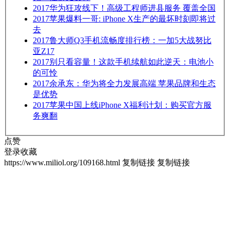
2017
华为狂攻线下！高级工程师进县服务 覆盖全国
2017
苹果爆料一哥: iPhone X生产的最坏时刻即将过
去
2017
鲁大师Q3手机流畅度排行榜：一加5大战努比
亚Z17
2017
别只看容量！这款手机续航如此逆天：电池小
的可怜
2017
余承东：华为将全力发展高端 苹果品牌和生态
是优势
2017
苹果中国上线iPhone X福利计划：购买官方服
务爽翻
点赞
登录收藏
https://www.miliol.org/109168.html
复制链接
复制链接