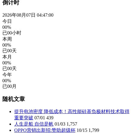
倒计时
2026年08月07日 04:47:00
今日
00%
已
00
小时
本周
00%
已
00
天
本月
00%
已
00
天
今年
00%
已
00
月
随机文章
提升电池密度 降低成本！高性能硅基负极材料技术取得
重要突破
07/01
439
人生是船 自信是帆
01/03
1,757
OPPO营销出新招:赞助超级杯
10/15
1,799