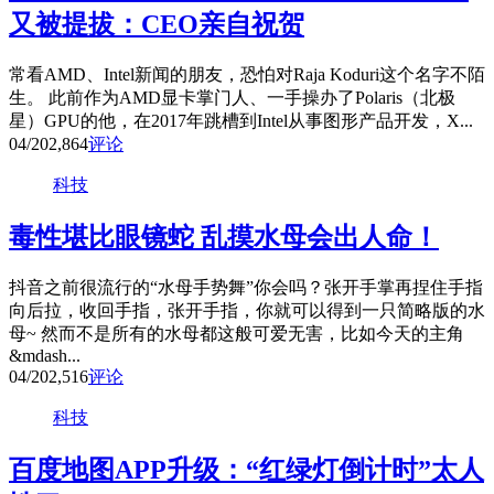
又被提拔：CEO亲自祝贺
常看AMD、Intel新闻的朋友，恐怕对Raja Koduri这个名字不陌
生。 此前作为AMD显卡掌门人、一手操办了Polaris（北极
星）GPU的他，在2017年跳槽到Intel从事图形产品开发，X...
04/20
2,864
评论
科技
毒性堪比眼镜蛇 乱摸水母会出人命！
抖音之前很流行的“水母手势舞”你会吗？张开手掌再捏住手指
向后拉，收回手指，张开手指，你就可以得到一只简略版的水
母~ 然而不是所有的水母都这般可爱无害，比如今天的主角
&mdash...
04/20
2,516
评论
科技
百度地图APP升级：“红绿灯倒计时”太人