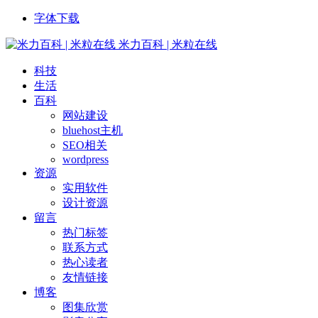
字体下载
米力百科 | 米粒在线
科技
生活
百科
网站建设
bluehost主机
SEO相关
wordpress
资源
实用软件
设计资源
留言
热门标签
联系方式
热心读者
友情链接
博客
图集欣赏