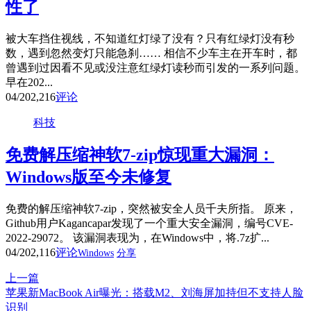
性了
被大车挡住视线，不知道红灯绿了没有？只有红绿灯没有秒
数，遇到忽然变灯只能急刹…… 相信不少车主在开车时，都
曾遇到过因看不见或没注意红绿灯读秒而引发的一系列问题。
早在202...
04/20
2,216
评论
科技
免费解压缩神软7-zip惊现重大漏洞：
Windows版至今未修复
免费的解压缩神软7-zip，突然被安全人员千夫所指。 原来，
Github用户Kagancapar发现了一个重大安全漏洞，编号CVE-
2022-29072。 该漏洞表现为，在Windows中，将.7z扩...
04/20
2,116
评论
Windows
分享
上一篇
苹果新MacBook Air曝光：搭载M2、刘海屏加持但不支持人脸
识别