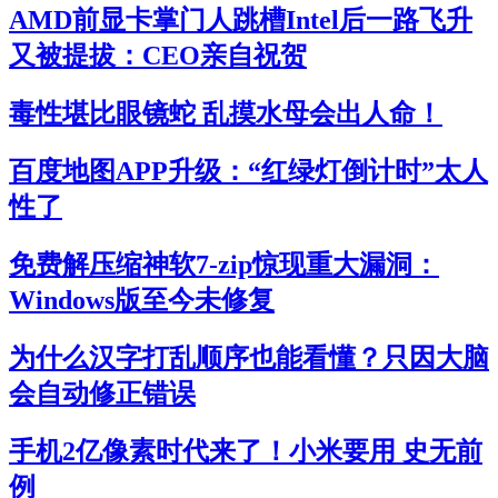
AMD前显卡掌门人跳槽Intel后一路飞升
又被提拔：CEO亲自祝贺
毒性堪比眼镜蛇 乱摸水母会出人命！
百度地图APP升级：“红绿灯倒计时”太人
性了
免费解压缩神软7-zip惊现重大漏洞：
Windows版至今未修复
为什么汉字打乱顺序也能看懂？只因大脑
会自动修正错误
手机2亿像素时代来了！小米要用 史无前
例