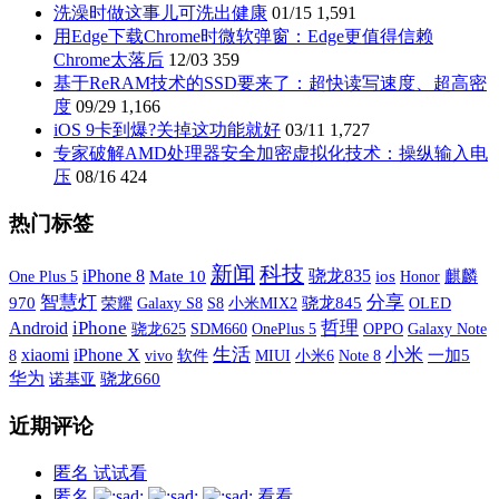
洗澡时做这事儿可洗出健康
01/15
1,591
用Edge下载Chrome时微软弹窗：Edge更值得信赖
Chrome太落后
12/03
359
基于ReRAM技术的SSD要来了：超快读写速度、超高密
度
09/29
1,166
iOS 9卡到爆?关掉这功能就好
03/11
1,727
专家破解AMD处理器安全加密虚拟化技术：操纵输入电
压
08/16
424
热门标签
新闻
科技
iPhone 8
骁龙835
One Plus 5
Mate 10
ios
麒麟
Honor
智慧灯
分享
970
荣耀
Galaxy S8
S8
小米MIX2
骁龙845
OLED
iPhone
哲理
Android
SDM660
OnePlus 5
OPPO
Galaxy Note
骁龙625
xiaomi
iPhone X
生活
小米
8
vivo
软件
MIUI
小米6
一加5
Note 8
华为
诺基亚
骁龙660
近期评论
匿名
试试看
匿名
看看