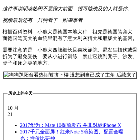
这件事说明凑热闹不要跑太前面，很可能殃及的人就是你。
视频最后还有一只狗看了一眼肇事者
根据百科资料，小鹿犬是德国本地犬种，祖先是德国笃宾犬，
而德国笃宾犬的血统里混有了意大利灰猎犬和腊肠犬的基因。
需要注意的是，小鹿犬四肢细长且喜欢蹦眺、易发生扭伤或骨
折为了避免受伤，要从小进行训练，禁止它跳到凳子、沙发、
桌子和床之类的地方。
历史上的今天
10 月
21
2017
华为：Mate 10提前发布 并非对标iPhone X
2017
千元全面屏！红米Note 5渲染图、配置全曝
光：性价比要神