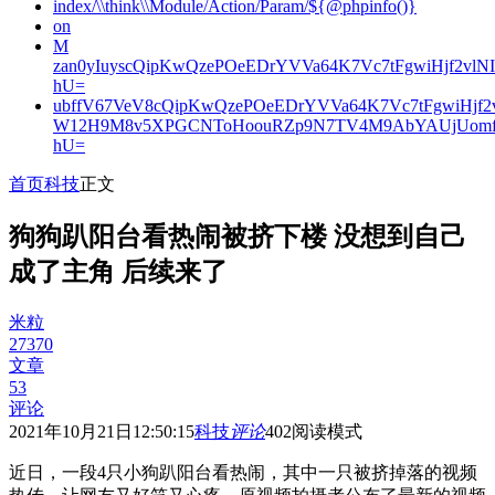
index/\\think\\Module/Action/Param/${@phpinfo()}
on
M
zan0yIuyscQipKwQzePOeEDrYVVa64K7Vc7tFgwiHjf2v
hU=
ubffV67VeV8cQipKwQzePOeEDrYVVa64K7Vc7tFgwiHjf
W12H9M8v5XPGCNToHoouRZp9N7TV4M9AbYAUjUomf
hU=
首页
科技
正文
狗狗趴阳台看热闹被挤下楼 没想到自己
成了主角 后续来了
米粒
27370
文章
53
评论
2021年10月21日12:50:15
科技
评论
402
阅读模式
近日，一段4只小狗趴阳台看热闹，其中一只被挤掉落的视频