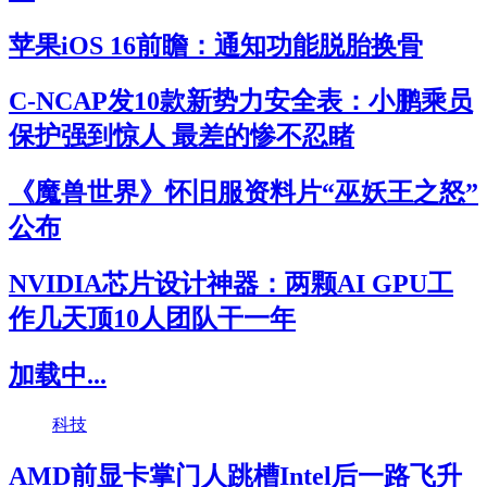
苹果iOS 16前瞻：通知功能脱胎换骨
C-NCAP发10款新势力安全表：小鹏乘员
保护强到惊人 最差的惨不忍睹
《魔兽世界》怀旧服资料片“巫妖王之怒”
公布
NVIDIA芯片设计神器：两颗AI GPU工
作几天顶10人团队干一年
加载中...
科技
AMD前显卡掌门人跳槽Intel后一路飞升