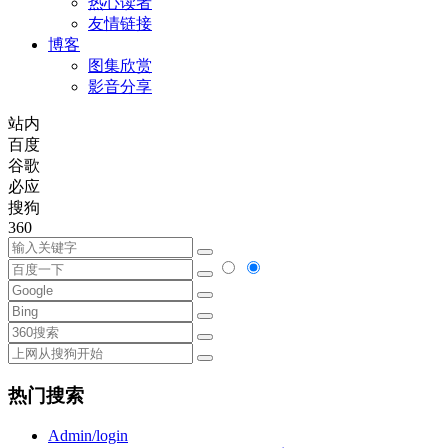
热心读者
友情链接
博客
图集欣赏
影音分享
站内
百度
谷歌
必应
搜狗
360
热门搜索
Admin/login