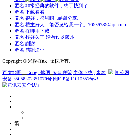
匿名
非常经典的软件，终于找到了
匿名
下载看看
匿名
很好，很强啊...感谢分享...
匿名
楼主好人，能否发给我一个。56639786@qq.com
匿名
在哪里下载
匿名
找好久了 没有过这版本
匿名
謝謝!
匿名
感謝您~~
Copyright © 米粒在线 版权所有.
百度地图
__
Google地图
_
安全联盟
字体下载
.
米粒
闽公网
安备 35058302351070号
闽ICP备11010557号-3
繁