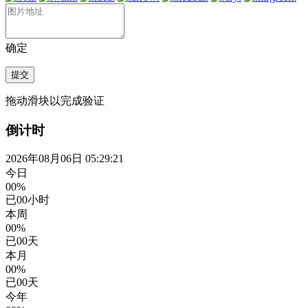
确定
提交
拖动滑块以完成验证
倒计时
2026年08月06日 05:29:22
今日
00%
已
00
小时
本周
00%
已
00
天
本月
00%
已
00
天
今年