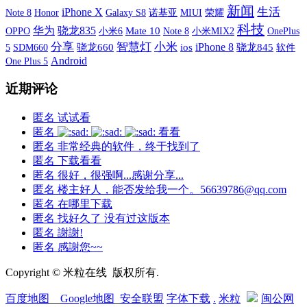
新闻
iPhone X
生活
Note 8
Galaxy S8
诺基亚
MIUI
荣耀
Honor
科技
华为
骁龙835
OPPO
小米6
Mate 10
小米MIX2
OnePlus
Note 8
分享
智慧灯
小米
iPhone 8
5
SDM660
骁龙660
ios
骁龙845
软件
Android
One Plus 5
近期评论
匿名
试试看
匿名
看看
匿名
非常经典的软件，终于找到了
匿名
下载看看
匿名
很好，很强啊...感谢分享...
匿名
楼主好人，能否发给我一个。56639786@qq.com
匿名
在哪里下载
匿名
找好久了 没有过这版本
匿名
謝謝!
匿名
感謝您~~
Copyright © 米粒在线 版权所有.
百度地图
__
Google地图
_
安全联盟
字体下载
.
米粒
闽公网