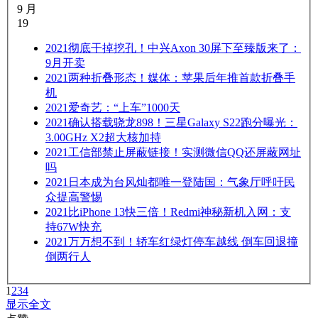
9 月
19
2021
彻底干掉挖孔！中兴Axon 30屏下至臻版来了：
9月开卖
2021
两种折叠形态！媒体：苹果后年推首款折叠手
机
2021
爱奇艺：“上车”1000天
2021
确认搭载骁龙898！三星Galaxy S22跑分曝光：
3.00GHz X2超大核加持
2021
工信部禁止屏蔽链接！实测微信QQ还屏蔽网址
吗
2021
日本成为台风灿都唯一登陆国：气象厅呼吁民
众提高警惕
2021
比iPhone 13快三倍！Redmi神秘新机入网：支
持67W快充
2021
万万想不到！轿车红绿灯停车越线 倒车回退撞
倒两行人
1
2
3
4
显示全文