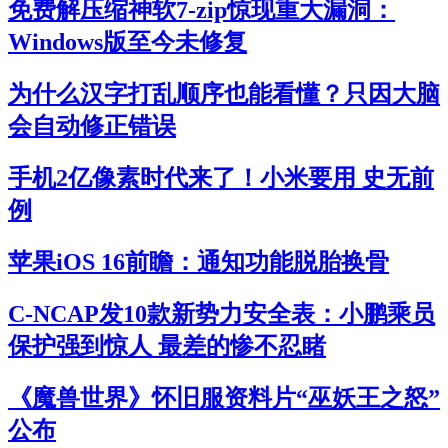
免费解压缩神软7-zip惊现重大漏洞：
Windows版至今未修复
为什么汉字打乱顺序也能看懂？只因大脑
会自动修正错误
手机2亿像素时代来了！小米要用 史无前
例
苹果iOS 16前瞻：通知功能脱胎换骨
C-NCAP发10款新势力安全表：小鹏乘员
保护强到惊人 最差的惨不忍睹
《魔兽世界》怀旧服资料片“巫妖王之怒”
公布