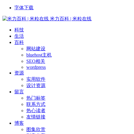
字体下载
米力百科 | 米粒在线
科技
生活
百科
网站建设
bluehost主机
SEO相关
wordpress
资源
实用软件
设计资源
留言
热门标签
联系方式
热心读者
友情链接
博客
图集欣赏