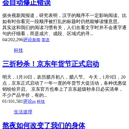
会自动修正错误
据央视新闻报道，研究表明，汉字的顺序不一定影响阅读。比
如有时你看完一段顺序被打乱的标题时仍然能够读懂意思。
其实这和我们的阅读习惯有关，人们在看文字时并不会逐字逐
句的仔细看，而是成片、成段、区域式的寻...
04/20
2,296
评论
新闻
英语
科技
三折秒杀！京东年货节正式启动
明天，1月10日，农历腊月初八，腊八节。 今天，1月9日，20
点，京东正式启动了一年一度的年货节大促活动，各种优惠促
销纷纷开启。 京东官方也奉上了京东超级秒杀日必买清单，
不少产品半价，有的...
01/10
1,581
评论
ps
科技
生活道理
熬夜如何改变了我们的身体