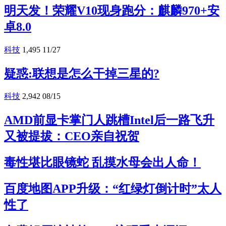
明天发！荣耀V10现身跑分：麒麟970+安
卓8.0
科技
1,495
11/27
疑惑:联想是怎么干掉三星的?
科技
2,942
08/15
AMD前显卡掌门人跳槽Intel后一路飞升
又被提拔：CEO亲自祝贺
毒性堪比眼镜蛇 乱摸水母会出人命！
百度地图APP升级：“红绿灯倒计时”太人
性了