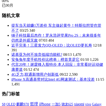
00%
已
00
月
随机文章
提车当天就赚1万差价 车主做起黄牛！特斯拉想管也管
不了
03/25
340
锤子科技最后杰作！罗永浩评坚果Pro 2S：未来很多年
仍然是外观无敌
07/03
404
近乎完美！三星发力QD-OLED：比OLED更长寿
12/18
391
诺基亚为何不放弃低端功能机?
08/13
1,470
安兔兔年度手机性价比榜单：榜首竟是它
01/10
1,226
代言20年！谢霆锋入股特步 本人回应：非常看好运动健
康赛道
01/12
474
4G乏力,联通新增用户创新低
09/22
2,590
iPhone X高通基带对比Intel 4G网速测试：基本没差
11/15
1,491
热门标签
哲理
iPhone
xiaomi
S8
OLED
麒麟970
一加5
vivo
Galaxy
骁龙625