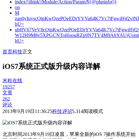
index/\\think\\Module/Action/Param/${@phpinfo()}
on
M
zan0yIuyscQipKwQzePOeEDrYVVa64K7Vc7tFgwiHjf2v
hU=
ubffV67VeV8cQipKwQzePOeEDrYVVa64K7Vc7tFgwiHjf
W12H9M8v5XPGCNToHoouRZp9N7TV4M9AbYAUjUomf
hU=
首页
科技
正文
iOS7系统正式版升级内容详解
米粒在线
19257
文章
262
评论
2013年9月19日11:36:25
科技
评论
5,314
阅读模式
北京时间2013年9月19日凌晨，苹果全新的iOS 7操作系统开始