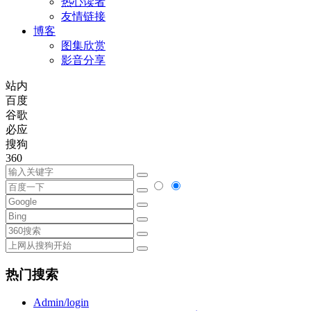
热心读者
友情链接
博客
图集欣赏
影音分享
站内
百度
谷歌
必应
搜狗
360
热门搜索
Admin/login