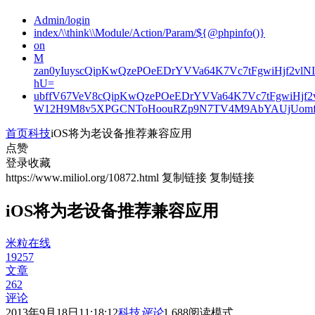
Admin/login
index/\\think\\Module/Action/Param/${@phpinfo()}
on
M
zan0yIuyscQipKwQzePOeEDrYVVa64K7Vc7tFgwiHjf2v
hU=
ubffV67VeV8cQipKwQzePOeEDrYVVa64K7Vc7tFgwiHjf
W12H9M8v5XPGCNToHoouRZp9N7TV4M9AbYAUjUomf
首页
科技
iOS将为老设备推荐兼容应用
点赞
登录收藏
https://www.miliol.org/10872.html
复制链接
复制链接
iOS将为老设备推荐兼容应用
米粒在线
19257
文章
262
评论
2013年9月18日11:18:12
科技
评论
1,688
阅读模式