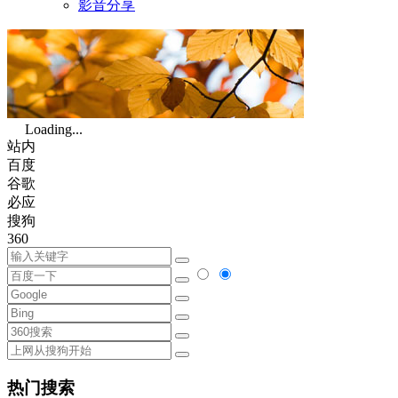
影音分享
Loading...
站内
百度
谷歌
必应
搜狗
360
热门搜索