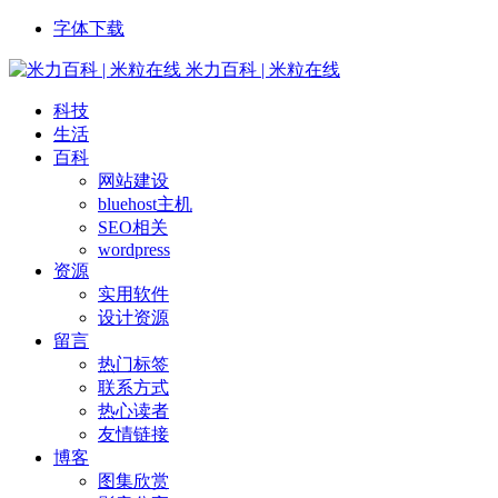
字体下载
米力百科 | 米粒在线
科技
生活
百科
网站建设
bluehost主机
SEO相关
wordpress
资源
实用软件
设计资源
留言
热门标签
联系方式
热心读者
友情链接
博客
图集欣赏