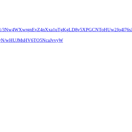
m1/3Nw4WXwrgnEvZ4nXxa1uTgKgLD8v5XPGCNToHUw2Jo4l76sJ
UcyN/wHUJMsHV6TO5NcaJvvyW