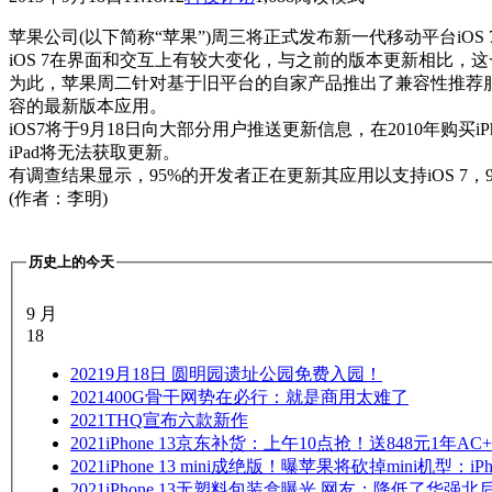
苹果公司(以下简称“苹果”)周三将正式发布新一代移动平台i
iOS 7在界面和交互上有较大变化，与之前的版本更新相比，
为此，苹果周二针对基于旧平台的自家产品推出了兼容性推荐服务。例
容的最新版本应用。
iOS7将于9月18日向大部分用户推送更新信息，在2010年购买iPh
iPad将无法获取更新。
有调查结果显示，95%的开发者正在更新其应用以支持iOS 7，94
(作者：李明)
历史上的今天
9 月
18
2021
9月18日 圆明园遗址公园免费入园！
2021
400G骨干网势在必行：就是商用太难了
2021
THQ宣布六款新作
2021
iPhone 13京东补货：上午10点抢！送848元1年
2021
iPhone 13 mini成绝版！曝苹果将砍掉mini机型：iP
2021
iPhone 13无塑料包装盒曝光 网友：降低了华强北