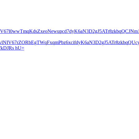
lNIV67l0wwTmqKdsZxeoNewupcd7dyK6aN3D2gJ5ATr8zkbqQCJN
2vlNIV67rZORbEgTWqFxqmPbz6xcifdyK6aN3D2gJ5ATr8zkbqQ
kDJRs hU=