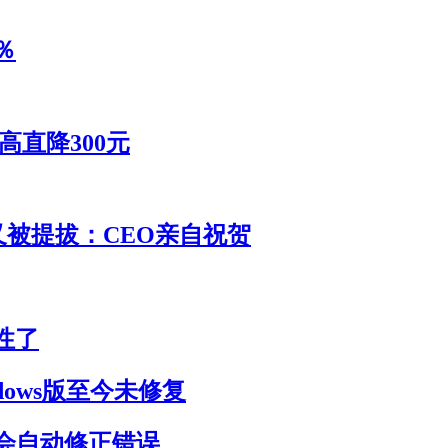
％
高直降300元
 又被提拔：CEO亲自祝贺
性了
dows版至今未修复
会自动修正错误