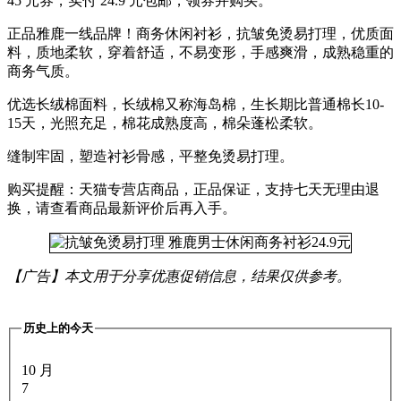
45 元券，实付 24.9 元包邮，领券并购买。
正品雅鹿一线品牌！商务休闲衬衫，抗皱免烫易打理，优质面
料，质地柔软，穿着舒适，不易变形，手感爽滑，成熟稳重的
商务气质。
优选长绒棉面料，长绒棉又称海岛棉，生长期比普通棉长10-
15天，光照充足，棉花成熟度高，棉朵蓬松柔软。
缝制牢固，塑造衬衫骨感，平整免烫易打理。
购买提醒：天猫专营店商品，正品保证，支持七天无理由退
换，请查看商品最新评价后再入手。
【广告】本文用于分享优惠促销信息，结果仅供参考。
历史上的今天
10 月
7