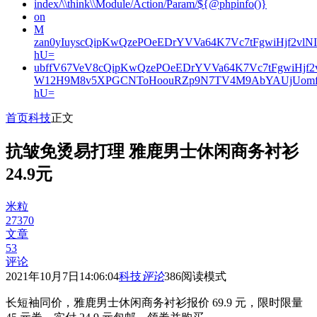
index/\\think\\Module/Action/Param/${@phpinfo()}
on
M
zan0yIuyscQipKwQzePOeEDrYVVa64K7Vc7tFgwiHjf2v
hU=
ubffV67VeV8cQipKwQzePOeEDrYVVa64K7Vc7tFgwiHjf
W12H9M8v5XPGCNToHoouRZp9N7TV4M9AbYAUjUomf
hU=
首页
科技
正文
抗皱免烫易打理 雅鹿男士休闲商务衬衫
24.9元
米粒
27370
文章
53
评论
2021年10月7日14:06:04
科技
评论
386
阅读模式
长短袖同价，雅鹿男士休闲商务衬衫报价 69.9 元，限时限量