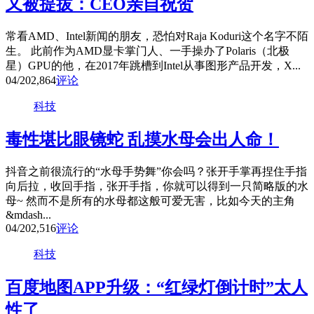
又被提拔：CEO亲自祝贺
常看AMD、Intel新闻的朋友，恐怕对Raja Koduri这个名字不陌
生。 此前作为AMD显卡掌门人、一手操办了Polaris（北极
星）GPU的他，在2017年跳槽到Intel从事图形产品开发，X...
04/20
2,864
评论
科技
毒性堪比眼镜蛇 乱摸水母会出人命！
抖音之前很流行的“水母手势舞”你会吗？张开手掌再捏住手指
向后拉，收回手指，张开手指，你就可以得到一只简略版的水
母~ 然而不是所有的水母都这般可爱无害，比如今天的主角
&mdash...
04/20
2,516
评论
科技
百度地图APP升级：“红绿灯倒计时”太人
性了