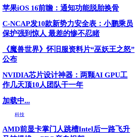
苹果iOS 16前瞻：通知功能脱胎换骨
C-NCAP发10款新势力安全表：小鹏乘员
保护强到惊人 最差的惨不忍睹
《魔兽世界》怀旧服资料片“巫妖王之怒”
公布
NVIDIA芯片设计神器：两颗AI GPU工
作几天顶10人团队干一年
加载中...
科技
AMD前显卡掌门人跳槽Intel后一路飞升