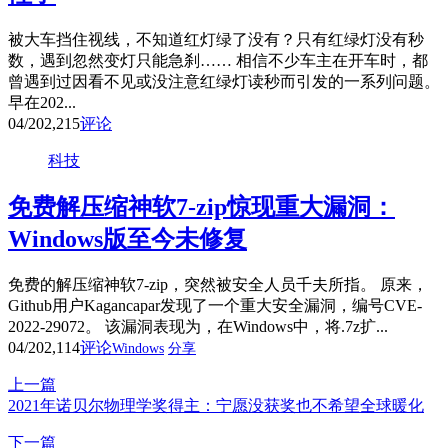
被大车挡住视线，不知道红灯绿了没有？只有红绿灯没有秒
数，遇到忽然变灯只能急刹…… 相信不少车主在开车时，都
曾遇到过因看不见或没注意红绿灯读秒而引发的一系列问题。
早在202...
04/20
2,215
评论
科技
免费解压缩神软7-zip惊现重大漏洞：
Windows版至今未修复
免费的解压缩神软7-zip，突然被安全人员千夫所指。 原来，
Github用户Kagancapar发现了一个重大安全漏洞，编号CVE-
2022-29072。 该漏洞表现为，在Windows中，将.7z扩...
04/20
2,114
评论
Windows
分享
上一篇
2021年诺贝尔物理学奖得主：宁愿没获奖也不希望全球暖化
下一篇