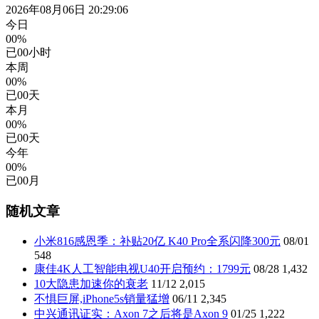
2026年08月06日 20:29:07
今日
00%
已
00
小时
本周
00%
已
00
天
本月
00%
已
00
天
今年
00%
已
00
月
随机文章
小米816感恩季：补贴20亿 K40 Pro全系闪降300元
08/01
548
康佳4K人工智能电视U40开启预约：1799元
08/28
1,432
10大隐患加速你的衰老
11/12
2,015
不惧巨屏,iPhone5s销量猛增
06/11
2,345
中兴通讯证实：Axon 7之后将是Axon 9
01/25
1,222