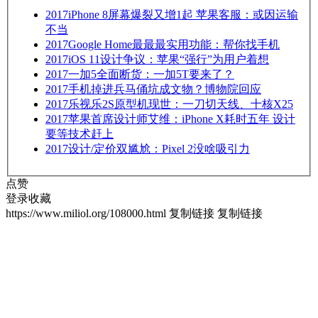
2017
iPhone 8屏幕爆裂又增1起 苹果客服：或因运输
不当
2017
Google Home最最最实用功能：帮你找手机
2017
iOS 11设计争议：苹果“强行”为用户着想
2017
一加5全面断货：一加5T要来了？
2017
手机掉进兵马俑坑成文物？博物院回应
2017
乐视乐2S原型机现世：一刀切天线、十核X25
2017
苹果首席设计师艾维：iPhone X耗时五年 设计
要等技术赶上
2017
设计/定价双尴尬：Pixel 2没啥吸引力
点赞
登录收藏
https://www.miliol.org/108000.html
复制链接
复制链接