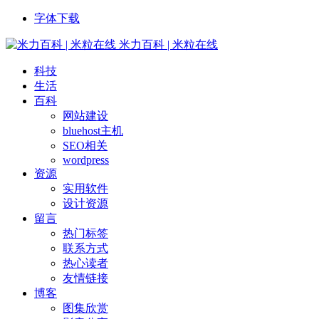
字体下载
米力百科 | 米粒在线
科技
生活
百科
网站建设
bluehost主机
SEO相关
wordpress
资源
实用软件
设计资源
留言
热门标签
联系方式
热心读者
友情链接
博客
图集欣赏