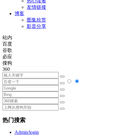
热心读者
友情链接
博客
图集欣赏
影音分享
站内
百度
谷歌
必应
搜狗
360
热门搜索
Admin/login