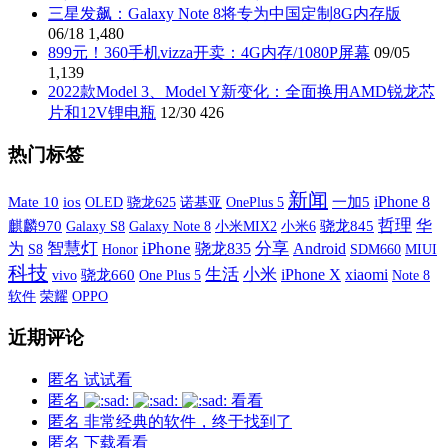
三星发飙：Galaxy Note 8将专为中国定制8G内存版
06/18
1,480
899元！360手机vizza开卖：4G内存/1080P屏幕
09/05
1,139
2022款Model 3、Model Y新变化：全面换用AMD锐龙芯
片和12V锂电瓶
12/30
426
热门标签
新闻
iPhone 8
Mate 10
ios
OLED
诺基亚
OnePlus 5
一加5
骁龙625
哲理
华
麒麟970
Galaxy S8
Galaxy Note 8
小米MIX2
小米6
骁龙845
智慧灯
iPhone
分享
为
骁龙835
Android
S8
SDM660
MIUI
Honor
科技
生活
小米
iPhone X
xiaomi
vivo
骁龙660
One Plus 5
Note 8
软件
荣耀
OPPO
近期评论
匿名
试试看
匿名
看看
匿名
非常经典的软件，终于找到了
匿名
下载看看