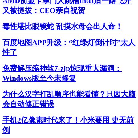
AMD前显卡掌门人跳槽Intel后一路飞升
又被提拔：CEO亲自祝贺
毒性堪比眼镜蛇 乱摸水母会出人命！
百度地图APP升级：“红绿灯倒计时”太人
性了
免费解压缩神软7-zip惊现重大漏洞：
Windows版至今未修复
为什么汉字打乱顺序也能看懂？只因大脑
会自动修正错误
手机2亿像素时代来了！小米要用 史无前
例