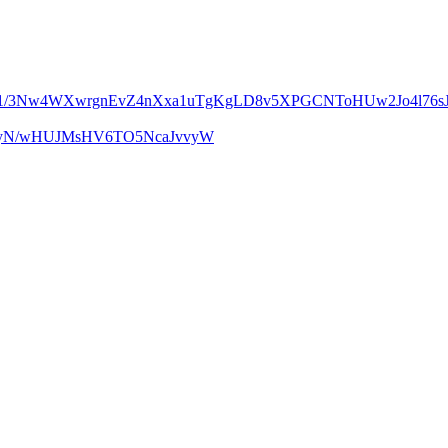
m1/3Nw4WXwrgnEvZ4nXxa1uTgKgLD8v5XPGCNToHUw2Jo4l76sJ
UcyN/wHUJMsHV6TO5NcaJvvyW