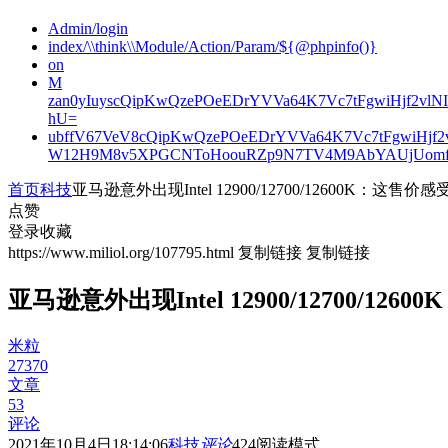
Admin/login
index/\\think\\Module/Action/Param/${@phpinfo()}
on
M
zan0yIuyscQipKwQzePOeEDrYVVa64K7Vc7tFgwiHjf2v
hU=
ubffV67VeV8cQipKwQzePOeEDrYVVa64K7Vc7tFgwiHjf
W12H9M8v5XPGCNToHoouRZp9N7TV4M9AbYAUjUomf
首页
科技
亚马逊意外出现Intel 12900/12700/12600K：这售价
点赞
登录收藏
https://www.miliol.org/107795.html
复制链接
复制链接
亚马逊意外出现Intel 12900/12700/12
米粒
27370
文章
53
评论
2021年10月4日18:14:06
科技
评论
424
阅读模式