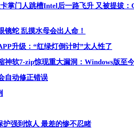
卡掌门人跳槽Intel后一路飞升 又被提拔：
眼镜蛇 乱摸水母会出人命！
APP升级：“红绿灯倒计时”太人性了
神软7-zip惊现重大漏洞：Windows版至
会自动修正错误
例
员保护强到惊人 最差的惨不忍睹