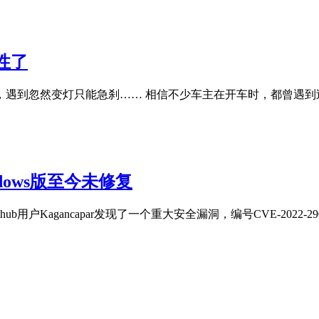
性了
遇到忽然变灯只能急刹…… 相信不少车主在开车时，都曾遇到
dows版至今未修复
户Kagancapar发现了一个重大安全漏洞，编号CVE-2022-2907