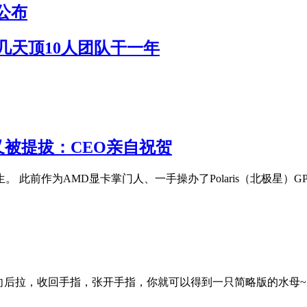
公布
作几天顶10人团队干一年
 又被提拔：CEO亲自祝贺
陌生。 此前作为AMD显卡掌门人、一手操办了Polaris（北极星）GP
向后拉，收回手指，张开手指，你就可以得到一只简略版的水母~