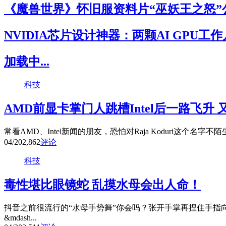
《魔兽世界》怀旧服资料片“巫妖王之怒”
NVIDIA芯片设计神器：两颗AI GPU工
加载中...
科技
AMD前显卡掌门人跳槽Intel后一路飞升
常看AMD、Intel新闻的朋友，恐怕对Raja Koduri这个名字不
04/20
2,862
评论
科技
毒性堪比眼镜蛇 乱摸水母会出人命！
抖音之前很流行的“水母手势舞”你会吗？张开手掌再捏住手指
&mdash...