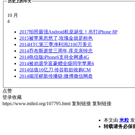
历史上的今天
10 月
4
2017
拍照最强Android机皇诞生！吊打iPhone 8P
2015
被苹果忽悠了,玫瑰金就是粉色
2014
HTC第三季净利润2100万美元
2014
乔布斯逝世三周年,库克亲悼念
2014
电信版iPhone6支持全网通4G
2014
被劝退学富豪赠全级同学苹果6
2014
估值10亿刀,传谷歌欲收购CM
2014
揭淫秽新传播链:微博微信网盘
点赞
登录收藏
https://www.miliol.org/107795.html
复制链接
复制链接
本文由
米粒
发表
转载请务必保