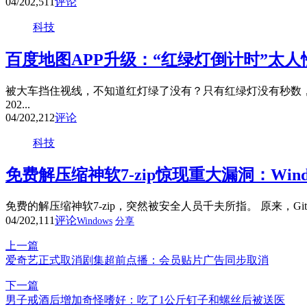
04/20
2,511
评论
科技
百度地图APP升级：“红绿灯倒计时”太人
被大车挡住视线，不知道红灯绿了没有？只有红绿灯没有秒数，
202...
04/20
2,212
评论
科技
免费解压缩神软7-zip惊现重大漏洞：Win
免费的解压缩神软7-zip，突然被安全人员千夫所指。 原来，Github用
04/20
2,111
评论
Windows
分享
上一篇
爱奇艺正式取消剧集超前点播：会员贴片广告同步取消
下一篇
男子戒酒后增加奇怪嗜好：吃了1公斤钉子和螺丝后被送医