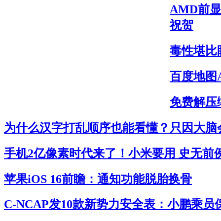
AMD前显
祝贺
毒性堪比
百度地图
免费解压缩
为什么汉字打乱顺序也能看懂？只因大脑
手机2亿像素时代来了！小米要用 史无前
苹果iOS 16前瞻：通知功能脱胎换骨
C-NCAP发10款新势力安全表：小鹏乘