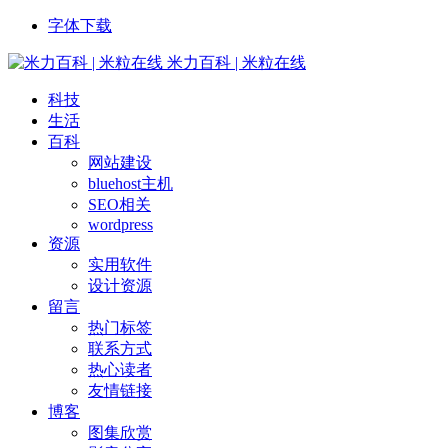
字体下载
米力百科 | 米粒在线
科技
生活
百科
网站建设
bluehost主机
SEO相关
wordpress
资源
实用软件
设计资源
留言
热门标签
联系方式
热心读者
友情链接
博客
图集欣赏