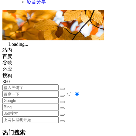
影音分享
Loading...
站内
百度
谷歌
必应
搜狗
360
热门搜索