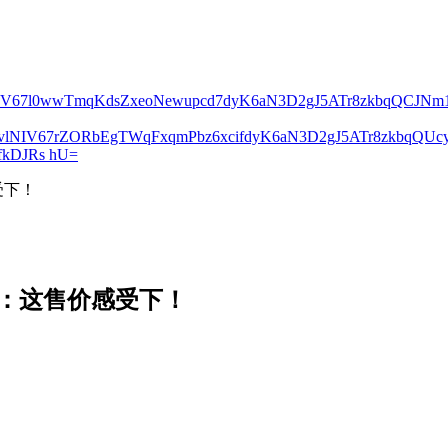
lNIV67l0wwTmqKdsZxeoNewupcd7dyK6aN3D2gJ5ATr8zkbqQCJN
2vlNIV67rZORbEgTWqFxqmPbz6xcifdyK6aN3D2gJ5ATr8zkbqQ
kDJRs hU=
感受下！
600K：这售价感受下！