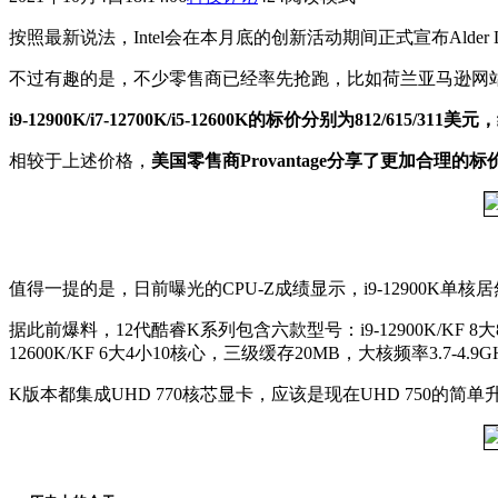
按照最新说法，Intel会在本月底的创新活动期间正式宣布Alde
不过有趣的是，不少零售商已经率先抢跑，比如荷兰亚马逊网站上也冒
i9-12900K/i7-12700K/i5-12600K的标价分别为812/615/311美
相较于上述价格，
美国零售商Provantage分享了更加合理的标价
值得一提的是，日前曝光的CPU-Z成绩显示，i9-12900K单核居
据此前爆料，12代酷睿K系列包含六款型号：i9-12900K/KF 8大8小1
12600K/KF 6大4小10核心，三级缓存20MB，大核频率3.7-4.9G
K版本都集成UHD 770核芯显卡，应该是现在UHD 750的简