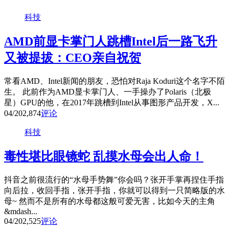
科技
AMD前显卡掌门人跳槽Intel后一路飞升
又被提拔：CEO亲自祝贺
常看AMD、Intel新闻的朋友，恐怕对Raja Koduri这个名字不陌
生。 此前作为AMD显卡掌门人、一手操办了Polaris（北极
星）GPU的他，在2017年跳槽到Intel从事图形产品开发，X...
04/20
2,874
评论
科技
毒性堪比眼镜蛇 乱摸水母会出人命！
抖音之前很流行的“水母手势舞”你会吗？张开手掌再捏住手指
向后拉，收回手指，张开手指，你就可以得到一只简略版的水
母~ 然而不是所有的水母都这般可爱无害，比如今天的主角
&mdash...
04/20
2,525
评论