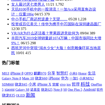
女人最讨厌七类男人
11/21
1,792
天玑8100手机中的一股清流！一加Ace采用直角边设
计：仅重186g
04/15
379
中小手机厂商还想逆袭？无望……
05/28
1,228
投资或百亿美元！传华为携手中芯国际在深圳建晶圆厂
12/30
375
VR/AR为什么还活着？苹果跟进意欲何为
09/04
389
丰田汽车2019全球销量超1074万辆：中国市场同比大增
9%！
06/15
298
西班牙河中突现“溺水少女”大脸！创意雕像吓坏当地居
民
10/01
415
热门标签
分享
智慧灯
生活
iPhone 8
MIUI
OPPO
麒麟970
小米6
Honor
iPhone
华为
Galaxy Note 8
Mate 10
骁龙660
一加5
小米MIX2
科技
小米
iPhone X
哲理
SDM660
骁龙845
荣耀
vivo
ios
OnePlus
xiaomi
Android
5
Galaxy S8
诺基亚
S8
One Plus 5
软件
骁龙625
Note 8
新闻
骁龙835
OLED