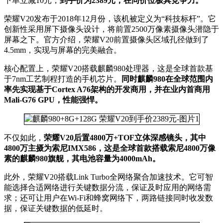
下单立减10元，
到手价为2389元，在同价位极具竞争力。
荣耀V20发布于2018年12月份，该机被定义为“科技标杆”。它
创新性采用屏下摄像头设计，将前置2500万像素摄像头潜隐于
屏幕之下。官方介绍，荣耀V20前置摄像头区域孔径做到了
4.5mm，实现与屏幕的完美融合。
核心配置上，荣耀V20搭载麒麟980处理器，这是全球首款基
于7nm工艺制程打造的手机芯片。
同时麒麟980在全球范围内
率先实现基于Cortex A76架构的开发商用，并在业内首商用
Mali-G76 GPU，性能强悍。
不仅如此，
荣耀V20后置4800万+TOF立体深感镜头，其中
4800万主摄为索尼IMX586，这是全球首款搭载索尼4800万像
素的麒麟980旗舰，其电池容量为4000mAh。
此外，荣耀V20搭载Link Turbo全网络聚合加速技术。它可智
能选择合适网络进行关键数据分流，保证及时应用的网络需
求；还可让用户在Wi-Fi和蜂窝网络下，两路链接同时收发数
据，保证关键数据的低延时。