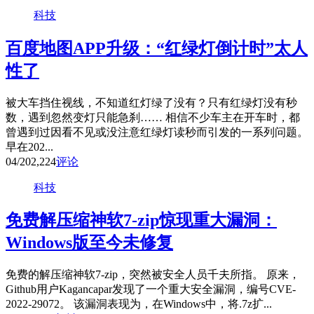
科技
百度地图APP升级：“红绿灯倒计时”太人
性了
被大车挡住视线，不知道红灯绿了没有？只有红绿灯没有秒
数，遇到忽然变灯只能急刹…… 相信不少车主在开车时，都
曾遇到过因看不见或没注意红绿灯读秒而引发的一系列问题。
早在202...
04/20
2,224
评论
科技
免费解压缩神软7-zip惊现重大漏洞：
Windows版至今未修复
免费的解压缩神软7-zip，突然被安全人员千夫所指。 原来，
Github用户Kagancapar发现了一个重大安全漏洞，编号CVE-
2022-29072。 该漏洞表现为，在Windows中，将.7z扩...