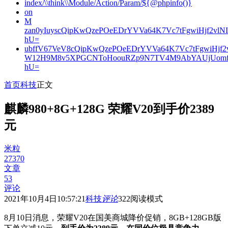
index/\\think\\Module/Action/Param/${@phpinfo()}
on
M
zan0yIuyscQipKwQzePOeEDrYVVa64K7Vc7tFgwiHjf2v
hU=
ubffV67VeV8cQipKwQzePOeEDrYVVa64K7Vc7tFgwiHjf
W12H9M8v5XPGCNToHoouRZp9N7TV4M9AbYAUjUomf
hU=
首页
科技
正文
麒麟980+8G+128G 荣耀V20到手价2389
元
米粒
27370
文章
53
评论
2021年10月4日10:57:21
科技
评论
322
阅读模式
8月10日消息，荣耀V20在国美商城降价促销，8GB+128GB版