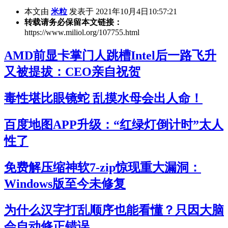
本文由
米粒
发表于 2021年10月4日10:57:21
转载请务必保留本文链接：
https://www.miliol.org/107755.html
AMD前显卡掌门人跳槽Intel后一路飞升
又被提拔：CEO亲自祝贺
毒性堪比眼镜蛇 乱摸水母会出人命！
百度地图APP升级：“红绿灯倒计时”太人
性了
免费解压缩神软7-zip惊现重大漏洞：
Windows版至今未修复
为什么汉字打乱顺序也能看懂？只因大脑
会自动修正错误