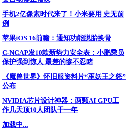
手机2亿像素时代来了！小米要用 史无前
例
苹果iOS 16前瞻：通知功能脱胎换骨
C-NCAP发10款新势力安全表：小鹏乘员
保护强到惊人 最差的惨不忍睹
《魔兽世界》怀旧服资料片“巫妖王之怒”
公布
NVIDIA芯片设计神器：两颗AI GPU工
作几天顶10人团队干一年
加载中...