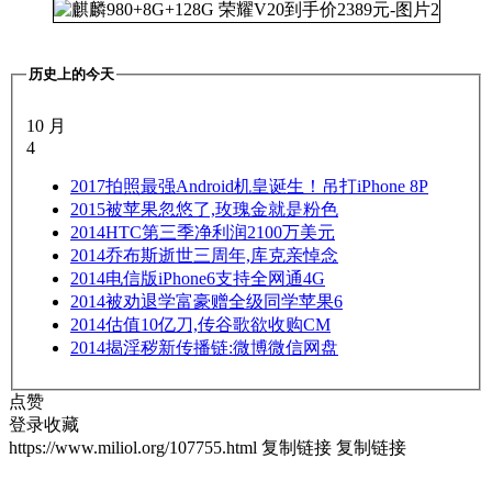
历史上的今天
10 月
4
2017
拍照最强Android机皇诞生！吊打iPhone 8P
2015
被苹果忽悠了,玫瑰金就是粉色
2014
HTC第三季净利润2100万美元
2014
乔布斯逝世三周年,库克亲悼念
2014
电信版iPhone6支持全网通4G
2014
被劝退学富豪赠全级同学苹果6
2014
估值10亿刀,传谷歌欲收购CM
2014
揭淫秽新传播链:微博微信网盘
点赞
登录收藏
https://www.miliol.org/107755.html
复制链接
复制链接