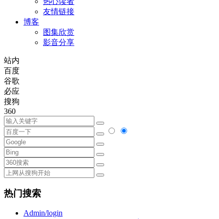
热心读者
友情链接
博客
图集欣赏
影音分享
站内
百度
谷歌
必应
搜狗
360
热门搜索
Admin/login