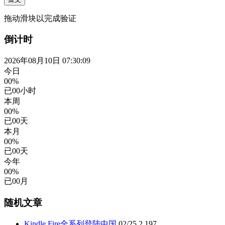
拖动滑块以完成验证
倒计时
2026年08月10日 07:30:10
今日
00%
已
00
小时
本周
00%
已
00
天
本月
00%
已
00
天
今年
00%
已
00
月
随机文章
Kindle Fire全系列登陆中国
02/25
2,197