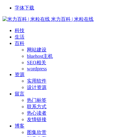
字体下载
米力百科 | 米粒在线
科技
生活
百科
网站建设
bluehost主机
SEO相关
wordpress
资源
实用软件
设计资源
留言
热门标签
联系方式
热心读者
友情链接
博客
图集欣赏