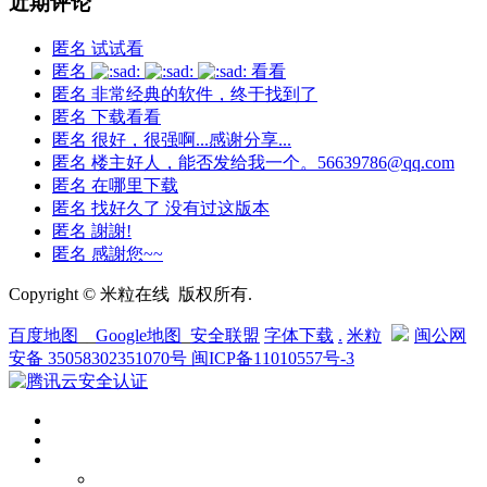
近期评论
匿名
试试看
匿名
看看
匿名
非常经典的软件，终于找到了
匿名
下载看看
匿名
很好，很强啊...感谢分享...
匿名
楼主好人，能否发给我一个。56639786@qq.com
匿名
在哪里下载
匿名
找好久了 没有过这版本
匿名
謝謝!
匿名
感謝您~~
Copyright © 米粒在线 版权所有.
百度地图
__
Google地图
_
安全联盟
字体下载
.
米粒
闽公网
安备 35058302351070号
闽ICP备11010557号-3