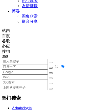
热心读者
友情链接
博客
图集欣赏
影音分享
站内
百度
谷歌
必应
搜狗
360
热门搜索
Admin/login