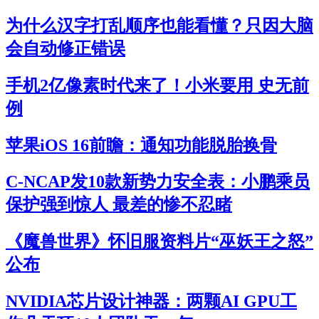
为什么汉字打乱顺序也能看懂？只因大脑
会自动修正错误
手机2亿像素时代来了！小米要用 史无前
例
苹果iOS 16前瞻：通知功能脱胎换骨
C-NCAP发10款新势力安全表：小鹏乘员
保护强到惊人 最差的惨不忍睹
《魔兽世界》怀旧服资料片“巫妖王之怒”
公布
NVIDIA芯片设计神器：两颗AI GPU工