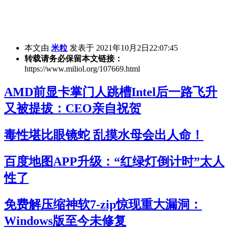
本文由
米粒
发表于 2021年10月2日22:07:45
转载请务必保留本文链接：
https://www.miliol.org/107669.html
AMD前显卡掌门人跳槽Intel后一路飞升
又被提拔：CEO亲自祝贺
毒性堪比眼镜蛇 乱摸水母会出人命！
百度地图APP升级：“红绿灯倒计时”太人
性了
免费解压缩神软7-zip惊现重大漏洞：
Windows版至今未修复