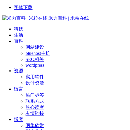
字体下载
米力百科 | 米粒在线
科技
生活
百科
网站建设
bluehost主机
SEO相关
wordpress
资源
实用软件
设计资源
留言
热门标签
联系方式
热心读者
友情链接
博客
图集欣赏