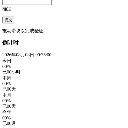
确定
提交
拖动滑块以完成验证
倒计时
2026年08月08日 09:35:00
今日
00%
已
00
小时
本周
00%
已
00
天
本月
00%
已
00
天
今年
00%
已
00
月