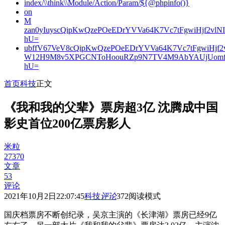
index/\\think\\Module/Action/Param/${@phpinfo()}
on
M
zan0yIuyscQipKwQzePOeEDrYVVa64K7Vc7tFgwiHjf2v
hU=
ubffV67VeV8cQipKwQzePOeEDrYVVa64K7Vc7tFgwiHjf
W12H9M8v5XPGCNToHoouRZp9N7TV4M9AbYAUjUomf
hU=
首页
科技
正文
《我和我的父辈》票房超3亿 沈腾成中国
影史首位200亿票房影人
米粒
27370
文章
53
评论
2021年10月2日22:07:45
科技
评论
372
阅读模式
国庆档票房不断创纪录，吴京主演的《长津湖》票房已经9亿