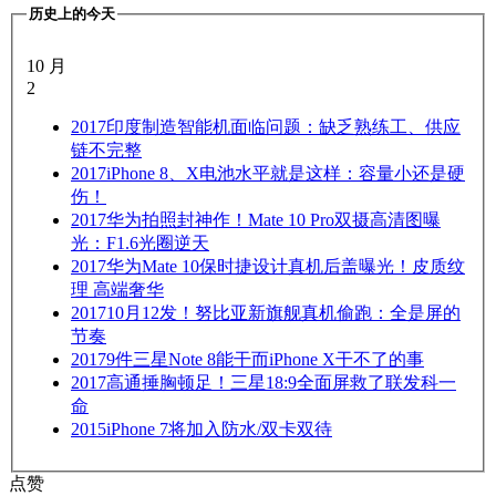
历史上的今天
10 月
2
2017
印度制造智能机面临问题：缺乏熟练工、供应
链不完整
2017
iPhone 8、X电池水平就是这样：容量小还是硬
伤！
2017
华为拍照封神作！Mate 10 Pro双摄高清图曝
光：F1.6光圈逆天
2017
华为Mate 10保时捷设计真机后盖曝光！皮质纹
理 高端奢华
2017
10月12发！努比亚新旗舰真机偷跑：全是屏的
节奏
2017
9件三星Note 8能干而iPhone X干不了的事
2017
高通捶胸顿足！三星18:9全面屏救了联发科一
命
2015
iPhone 7将加入防水/双卡双待
点赞