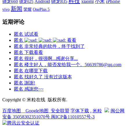
科技
xiaomi
小米
iPhone
Android
骁龙835
骁龙660
骁龙625
新闻
vivo
荣耀
OnePlus 5
近期评论
匿名
试试看
匿名
看看
匿名
非常经典的软件，终于找到了
匿名
下载看看
匿名
很好，很强啊...感谢分享...
匿名
楼主好人，能否发给我一个。56639786@qq.com
匿名
在哪里下载
匿名
找好久了 没有过这版本
匿名
謝謝!
匿名
感謝您~~
Copyright © 米粒在线 版权所有.
百度地图
__
Google地图
_
安全联盟
字体下载
.
米粒
闽公网
安备 35058302351070号
闽ICP备11010557号-3