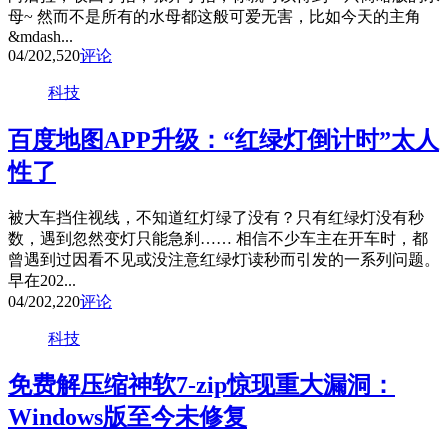
母~ 然而不是所有的水母都这般可爱无害，比如今天的主角
&mdash...
04/20
2,520
评论
科技
百度地图APP升级：“红绿灯倒计时”太人
性了
被大车挡住视线，不知道红灯绿了没有？只有红绿灯没有秒
数，遇到忽然变灯只能急刹…… 相信不少车主在开车时，都
曾遇到过因看不见或没注意红绿灯读秒而引发的一系列问题。
早在202...
04/20
2,220
评论
科技
免费解压缩神软7-zip惊现重大漏洞：
Windows版至今未修复