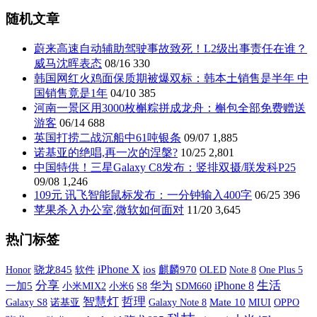
随机文章
蔚来高速自动辅助驾驶事故致死！L2级出事责任在谁？
威马沈晖表态
08/16
330
韩国网红火鸡面保质期被爆双标：韩本土销售是半年 中
国销售竟是1年
04/10
385
河南一景区用3000枚槲粽拼成龙舟：槲包全部免费赠送
游客
06/14
688
英国打捞二战沉船中61吨银条
09/07
1,885
诺基亚的绝唱,再一次的涅槃?
10/25
2,801
中国特供！三星Galaxy C8发布：竖排双摄/联发科P25
09/08
1,246
109元 讯飞智能鼠标发布：一分钟输入400字
06/25
396
苹果杀入办公室,微软如何面对
11/20
3,645
热门标签
iPhone X
骁龙845
软件
ios
麒麟970
OLED
One Plus 5
Honor
Note 8
分享
生活
华为
iPhone 8
一加5
小米MIX2
小米6
S8
SDM660
智慧灯
哲理
Galaxy S8
诺基亚
Galaxy Note 8
Mate 10
MIUI
OPPO