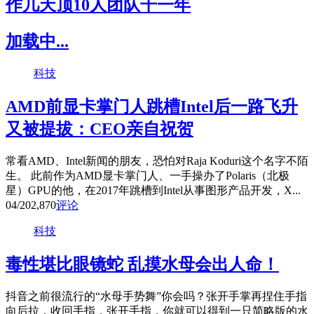
作几天顶10人团队干一年
加载中...
科技
AMD前显卡掌门人跳槽Intel后一路飞升
又被提拔：CEO亲自祝贺
常看AMD、Intel新闻的朋友，恐怕对Raja Koduri这个名字不陌
生。 此前作为AMD显卡掌门人、一手操办了Polaris（北极
星）GPU的他，在2017年跳槽到Intel从事图形产品开发，X...
04/20
2,870
评论
科技
毒性堪比眼镜蛇 乱摸水母会出人命！
抖音之前很流行的“水母手势舞”你会吗？张开手掌再捏住手指
向后拉，收回手指，张开手指，你就可以得到一只简略版的水