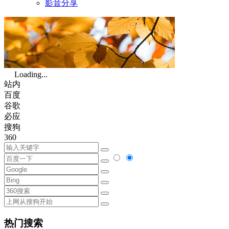
影音分享
Loading...
站内
百度
谷歌
必应
搜狗
360
热门搜索