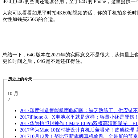
iPad上64G的空间还能凑合用，至于64G的iPhone，这
大家可以看看如果平时拍4K60帧视频的话，你的手机拍多长时间
次性加钱买256G的合适。
总结一下，64G版本在2021年的实际意义不是很大，从销量
更长时间之后，64G是不是还扛得住。
历史上的今天
10 月
2
2017
印度制造智能机面临问题：缺乏熟练工、供应链不
2017
iPhone 8、X电池水平就是这样：容量小还是硬伤
2017
华为拍照封神作！Mate 10 Pro双摄高清图曝光：F
2017
华为Mate 10保时捷设计真机后盖曝光！皮质纹理
2017
10月12发！努比亚新旗舰真机偷跑：全是屏的节奏