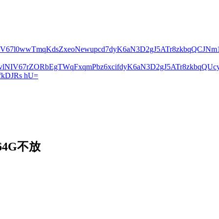
lNIV67l0wwTmqKdsZxeoNewupcd7dyK6aN3D2gJ5ATr8zkbqQCJN
2vlNIV67rZORbEgTWqFxqmPbz6xcifdyK6aN3D2gJ5ATr8zkbqQ
kDJRs hU=
4G不放