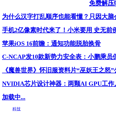
免费解压缩
为什么汉字打乱顺序也能看懂？只因大脑
手机2亿像素时代来了！小米要用 史无前
苹果iOS 16前瞻：通知功能脱胎换骨
C-NCAP发10款新势力安全表：小鹏乘
《魔兽世界》怀旧服资料片“巫妖王之怒”
NVIDIA芯片设计神器：两颗AI GPU工
加载中...
科技