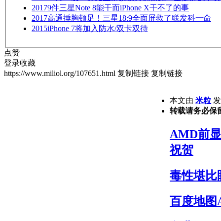
2017
9件三星Note 8能干而iPhone X干不了的事
2017
高通捶胸顿足！三星18:9全面屏救了联发科一命
2015
iPhone 7将加入防水/双卡双待
点赞
登录收藏
https://www.miliol.org/107651.html
复制链接
复制链接
本文由
米粒
发表
转载请务必保
AMD前显
祝贺
毒性堪比
百度地图