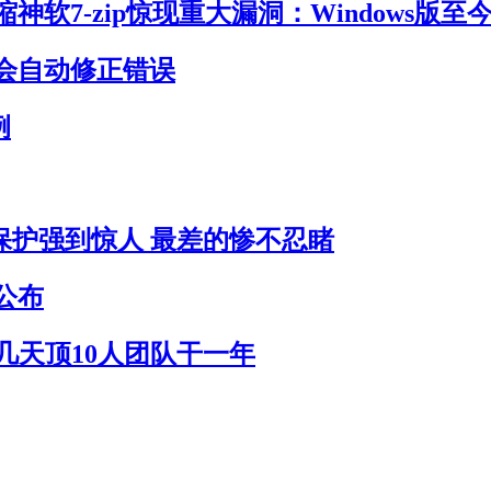
神软7-zip惊现重大漏洞：Windows版至
会自动修正错误
例
员保护强到惊人 最差的惨不忍睹
公布
作几天顶10人团队干一年