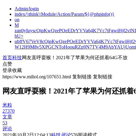
Admin/login
index/\\think\\Module/Action/Param/${@phpinfo()}
on
M
zan0yIuyscQipKwQzePOeEDrYVVa64K7Vc7tFgwiHjf2v
hU=
ubffV67VeV8cQipKwQzePOeEDrYVVa64K7Vc7tFgwiHjf
W12H9M8v5XPGCNToHoouRZp9N7TV4M9AbYAUjUomf
首页
科技
网友直呼耍猴！2021年了苹果为何还抓着64G不放
点赞
登录收藏
https://www.miliol.org/107651.html
复制链接
复制链接
网友直呼耍猴！2021年了苹果为何还抓着6
米粒
27370
文章
53
评论
2021年10月2日12:04:13
科技
评论
576
阅读模式