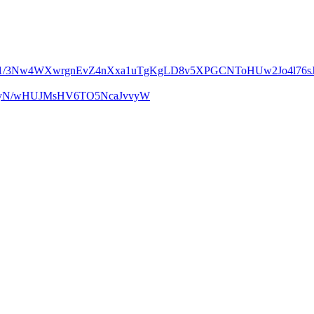
m1/3Nw4WXwrgnEvZ4nXxa1uTgKgLD8v5XPGCNToHUw2Jo4l76sJ
UcyN/wHUJMsHV6TO5NcaJvvyW