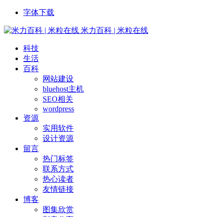
字体下载
米力百科 | 米粒在线
科技
生活
百科
网站建设
bluehost主机
SEO相关
wordpress
资源
实用软件
设计资源
留言
热门标签
联系方式
热心读者
友情链接
博客
图集欣赏