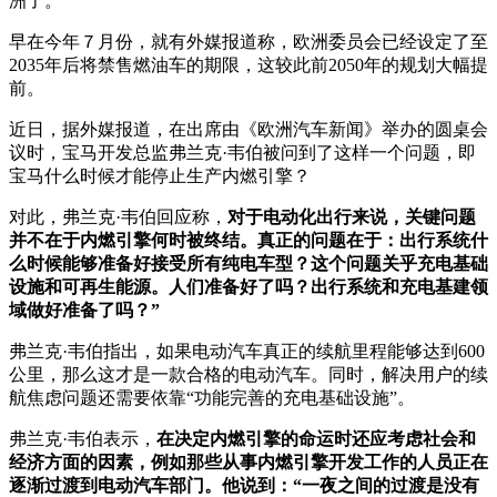
洲了。
早在今年７月份，就有外媒报道称，欧洲委员会已经设定了至
2035年后将禁售燃油车的期限，这较此前2050年的规划大幅提
前。
近日，据外媒报道，在出席由《欧洲汽车新闻》举办的圆桌会
议时，宝马开发总监弗兰克·韦伯被问到了这样一个问题，即
宝马什么时候才能停止生产内燃引擎？
对此，弗兰克·韦伯回应称，
对于电动化出行来说，关键问题
并不在于内燃引擎何时被终结。真正的问题在于：出行系统什
么时候能够准备好接受所有纯电车型？这个问题关乎充电基础
设施和可再生能源。人们准备好了吗？出行系统和充电基建领
域做好准备了吗？”
弗兰克·韦伯指出，如果电动汽车真正的续航里程能够达到600
公里，那么这才是一款合格的电动汽车。同时，解决用户的续
航焦虑问题还需要依靠“功能完善的充电基础设施”。
弗兰克·韦伯表示，
在决定内燃引擎的命运时还应考虑社会和
经济方面的因素，例如那些从事内燃引擎开发工作的人员正在
逐渐过渡到电动汽车部门。他说到：“一夜之间的过渡是没有