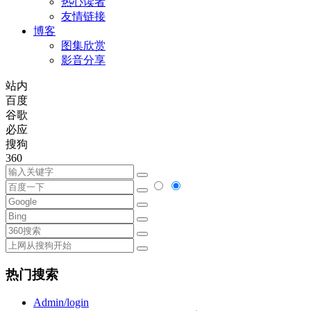
热心读者
友情链接
博客
图集欣赏
影音分享
站内
百度
谷歌
必应
搜狗
360
热门搜索
Admin/login