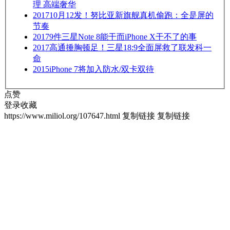
理 高端奢华
2017
10月12发！努比亚新旗舰真机偷跑：全是屏的
节奏
2017
9件三星Note 8能干而iPhone X干不了的事
2017
高通捶胸顿足！三星18:9全面屏救了联发科一
命
2015
iPhone 7将加入防水/双卡双待
点赞
登录收藏
https://www.miliol.org/107647.html
复制链接
复制链接