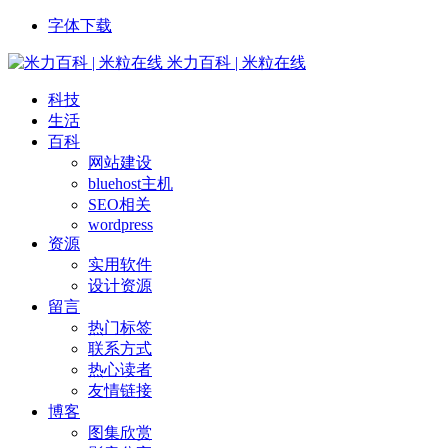
字体下载
米力百科 | 米粒在线
科技
生活
百科
网站建设
bluehost主机
SEO相关
wordpress
资源
实用软件
设计资源
留言
热门标签
联系方式
热心读者
友情链接
博客
图集欣赏