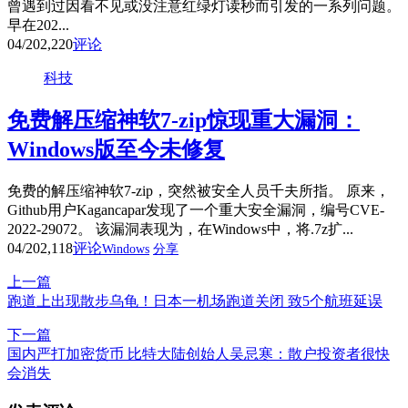
曾遇到过因看不见或没注意红绿灯读秒而引发的一系列问题。
早在202...
04/20
2,220
评论
科技
免费解压缩神软7-zip惊现重大漏洞：
Windows版至今未修复
免费的解压缩神软7-zip，突然被安全人员千夫所指。 原来，
Github用户Kagancapar发现了一个重大安全漏洞，编号CVE-
2022-29072。 该漏洞表现为，在Windows中，将.7z扩...
04/20
2,118
评论
Windows
分享
上一篇
跑道上出现散步乌龟！日本一机场跑道关闭 致5个航班延误
下一篇
国内严打加密货币 比特大陆创始人吴忌寒：散户投资者很快
会消失