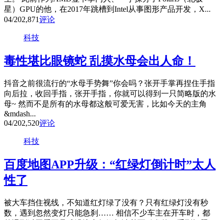
星）GPU的他，在2017年跳槽到Intel从事图形产品开发，X...
04/20
2,871
评论
科技
毒性堪比眼镜蛇 乱摸水母会出人命！
抖音之前很流行的“水母手势舞”你会吗？张开手掌再捏住手指
向后拉，收回手指，张开手指，你就可以得到一只简略版的水
母~ 然而不是所有的水母都这般可爱无害，比如今天的主角
&mdash...
04/20
2,520
评论
科技
百度地图APP升级：“红绿灯倒计时”太人
性了
被大车挡住视线，不知道红灯绿了没有？只有红绿灯没有秒
数，遇到忽然变灯只能急刹…… 相信不少车主在开车时，都