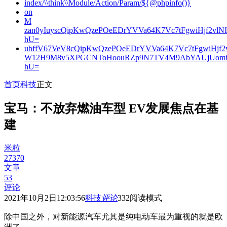
index/\\think\\Module/Action/Param/${@phpinfo()}
on
M
zan0yIuyscQipKwQzePOeEDrYVVa64K7Vc7tFgwiHjf2v
hU=
ubffV67VeV8cQipKwQzePOeEDrYVVa64K7Vc7tFgwiHjf
W12H9M8v5XPGCNToHoouRZp9N7TV4M9AbYAUjUomf
hU=
首页
科技
正文
宝马：不放弃燃油车型 EV发展焦点在基
建
米粒
27370
文章
53
评论
2021年10月2日12:03:56
科技
评论
332
阅读模式
除中国之外，对新能源汽车尤其是纯电动车最为重视的就是欧