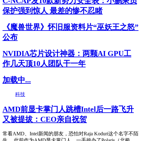
C-NCAP发10款新势力安全表：小鹏乘员
保护强到惊人 最差的惨不忍睹
《魔兽世界》怀旧服资料片“巫妖王之怒”
公布
NVIDIA芯片设计神器：两颗AI GPU工
作几天顶10人团队干一年
加载中...
科技
AMD前显卡掌门人跳槽Intel后一路飞升
又被提拔：CEO亲自祝贺
常看AMD、Intel新闻的朋友，恐怕对Raja Koduri这个名字不陌
生。 此前作为AMD显卡掌门人、一手操办了Polaris（北极