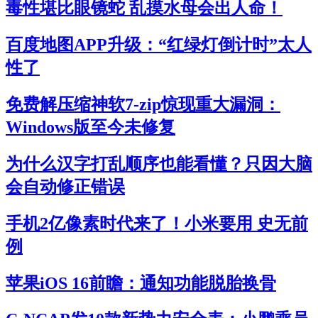
毒性堪比眼镜蛇 乱摸水母会出人命！
百度地图APP升级：“红绿灯倒计时”太人
性了
免费解压缩神软7-zip惊现重大漏洞：
Windows版至今未修复
为什么汉字打乱顺序也能看懂？只因大脑
会自动修正错误
手机2亿像素时代来了！小米要用 史无前
例
苹果iOS 16前瞻：通知功能脱胎换骨