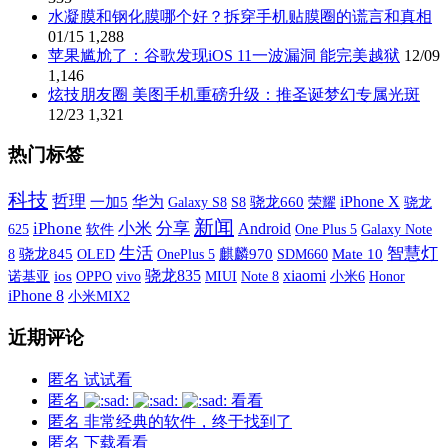
水凝膜和钢化膜哪个好？拆穿手机贴膜圈的谎言和真相
01/15
1,288
苹果尴尬了：谷歌发现iOS 11一波漏洞 能完美越狱
12/09
1,146
炫技朋友圈 美图手机重磅升级：推圣诞梦幻专属光斑
12/23
1,321
热门标签
科技
哲理
iPhone X
华为
一加5
Galaxy S8
S8
骁龙660
荣耀
骁龙
新闻
iPhone
小米
分享
Android
软件
One Plus 5
Galaxy Note
625
生活
智慧灯
8
骁龙845
OLED
OnePlus 5
麒麟970
SDM660
Mate 10
xiaomi
骁龙835
诺基亚
ios
OPPO
vivo
MIUI
小米6
Note 8
Honor
iPhone 8
小米MIX2
近期评论
匿名
试试看
匿名
看看
匿名
非常经典的软件，终于找到了
匿名
下载看看