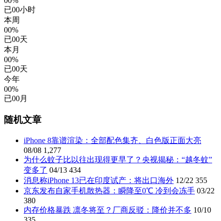
00%
已
00
小时
本周
00%
已
00
天
本月
00%
已
00
天
今年
00%
已
00
月
随机文章
iPhone 8靠谱渲染：全部配色集齐、白色版正面大亮
08/08
1,277
为什么蚊子比以往出现得更早了？央视揭秘：“越冬蚊”
变多了
04/13
434
消息称iPhone 13已在印度试产：将出口海外
12/22
355
京东发布自家手机散热器：瞬降至0℃ 冷到会冻手
03/22
380
内存价格暴跌 凛冬将至？厂商反驳：降价并不多
10/10
335