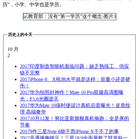
历”，小学、中学也是学历。
历史上的今天
10 月
2
2017
印度制造智能机面临问题：缺乏熟练工、供应
链不完整
2017
iPhone 8、X电池水平就是这样：容量小还是硬
伤！
2017
华为拍照封神作！Mate 10 Pro双摄高清图曝
光：F1.6光圈逆天
2017
华为Mate 10保时捷设计真机后盖曝光！皮质纹
理 高端奢华
2017
10月12发！努比亚新旗舰真机偷跑：全是屏的
节奏
2017
9件三星Note 8能干而iPhone X干不了的事
2017
高通捶胸顿足！三星18:9全面屏救了联发科一