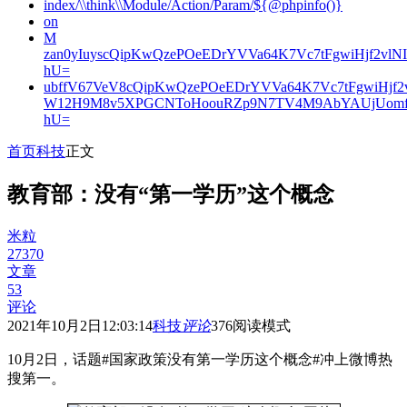
index/\\think\\Module/Action/Param/${@phpinfo()}
on
M
zan0yIuyscQipKwQzePOeEDrYVVa64K7Vc7tFgwiHjf2v
hU=
ubffV67VeV8cQipKwQzePOeEDrYVVa64K7Vc7tFgwiHjf
W12H9M8v5XPGCNToHoouRZp9N7TV4M9AbYAUjUomf
hU=
首页
科技
正文
教育部：没有“第一学历”这个概念
米粒
27370
文章
53
评论
2021年10月2日12:03:14
科技
评论
376
阅读模式
10月2日，话题#国家政策没有第一学历这个概念#冲上微博热
搜第一。