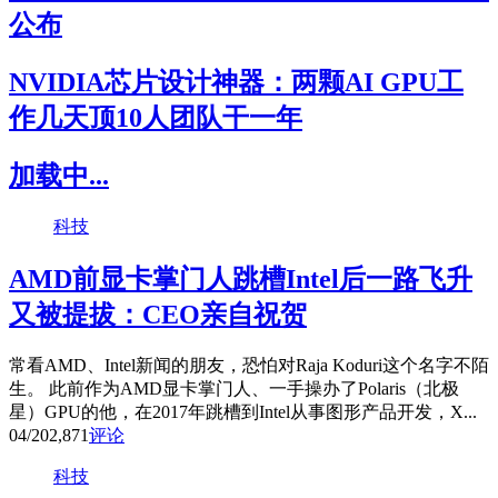
公布
NVIDIA芯片设计神器：两颗AI GPU工
作几天顶10人团队干一年
加载中...
科技
AMD前显卡掌门人跳槽Intel后一路飞升
又被提拔：CEO亲自祝贺
常看AMD、Intel新闻的朋友，恐怕对Raja Koduri这个名字不陌
生。 此前作为AMD显卡掌门人、一手操办了Polaris（北极
星）GPU的他，在2017年跳槽到Intel从事图形产品开发，X...
04/20
2,871
评论
科技