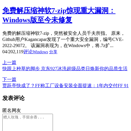
免费解压缩神软7-zip惊现重大漏洞：
Windows版至今未修复
免费的解压缩神软7-zip，突然被安全人员千夫所指。 原来，
Github用户Kagancapar发现了一个重大安全漏洞，编号CVE-
2022-29072。 该漏洞表现为，在Windows中，将.7z扩...
04/20
2,119
评论
Windows
分享
上一篇
快跟上种草的脚步 京东927冰洗超级品类日焕新你的品质生活
下一篇
贾跃亭快成了？FF称工厂设备安装全面提速：1年内交付FF 91
发表评论
匿名网友