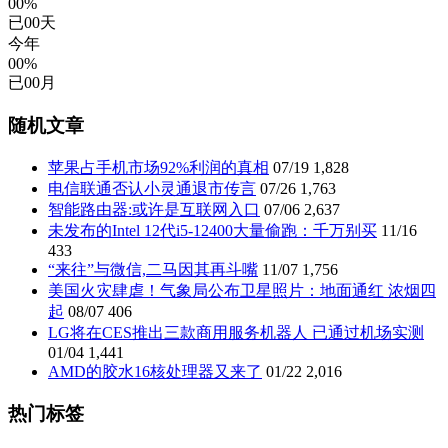
00%
已
00
天
今年
00%
已
00
月
随机文章
苹果占手机市场92%利润的真相
07/19
1,828
电信联通否认小灵通退市传言
07/26
1,763
智能路由器:或许是互联网入口
07/06
2,637
未发布的Intel 12代i5-12400大量偷跑：千万别买
11/16
433
“来往”与微信,二马因其再斗嘴
11/07
1,756
美国火灾肆虐！气象局公布卫星照片：地面通红 浓烟四
起
08/07
406
LG将在CES推出三款商用服务机器人 已通过机场实测
01/04
1,441
AMD的胶水16核处理器又来了
01/22
2,016
热门标签