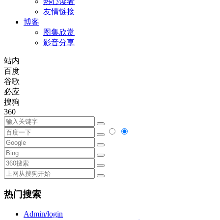
热心读者
友情链接
博客
图集欣赏
影音分享
站内
百度
谷歌
必应
搜狗
360
热门搜索
Admin/login