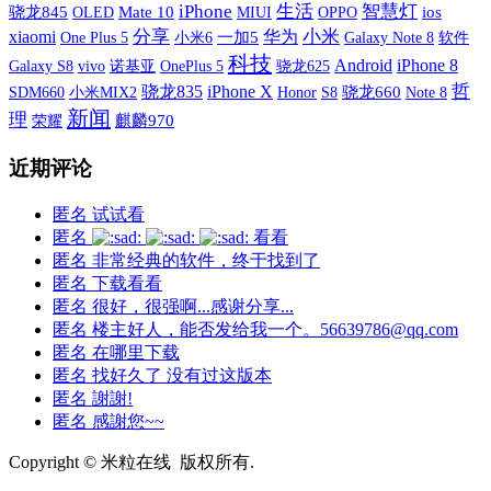
iPhone
生活
智慧灯
骁龙845
OLED
Mate 10
MIUI
OPPO
ios
xiaomi
分享
小米
华为
One Plus 5
小米6
一加5
Galaxy Note 8
软件
科技
Android
iPhone 8
Galaxy S8
vivo
诺基亚
OnePlus 5
骁龙625
iPhone X
哲
骁龙835
SDM660
小米MIX2
S8
骁龙660
Honor
Note 8
新闻
理
荣耀
麒麟970
近期评论
匿名
试试看
匿名
看看
匿名
非常经典的软件，终于找到了
匿名
下载看看
匿名
很好，很强啊...感谢分享...
匿名
楼主好人，能否发给我一个。56639786@qq.com
匿名
在哪里下载
匿名
找好久了 没有过这版本
匿名
謝謝!
匿名
感謝您~~
Copyright © 米粒在线 版权所有.