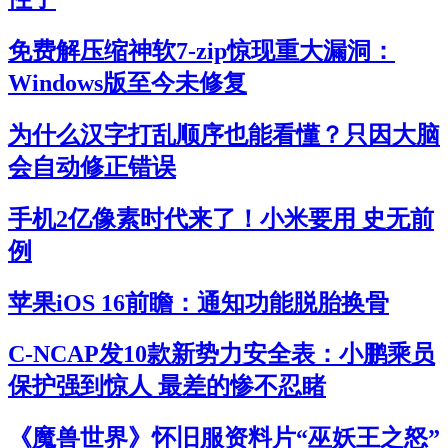
免费解压缩神软7-zip惊现重大漏洞：
Windows版至今未修复
为什么汉字打乱顺序也能看懂？只因大脑
会自动修正错误
手机2亿像素时代来了！小米要用 史无前
例
苹果iOS 16前瞻：通知功能脱胎换骨
C-NCAP发10款新势力安全表：小鹏乘员
保护强到惊人 最差的惨不忍睹
《魔兽世界》怀旧服资料片“巫妖王之怒”