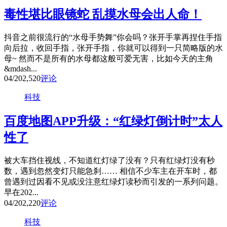
毒性堪比眼镜蛇 乱摸水母会出人命！
抖音之前很流行的“水母手势舞”你会吗？张开手掌再捏住手指
向后拉，收回手指，张开手指，你就可以得到一只简略版的水
母~ 然而不是所有的水母都这般可爱无害，比如今天的主角
&mdash...
04/20
2,520
评论
科技
百度地图APP升级：“红绿灯倒计时”太人
性了
被大车挡住视线，不知道红灯绿了没有？只有红绿灯没有秒
数，遇到忽然变灯只能急刹…… 相信不少车主在开车时，都
曾遇到过因看不见或没注意红绿灯读秒而引发的一系列问题。
早在202...
04/20
2,220
评论
科技