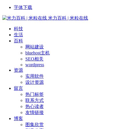
字体下载
米力百科 | 米粒在线
科技
生活
百科
网站建设
bluehost主机
SEO相关
wordpress
资源
实用软件
设计资源
留言
热门标签
联系方式
热心读者
友情链接
博客
图集欣赏