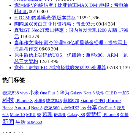
燃油MPV的终结者！比亚迪宋MAX DM-i申报：亏电油
耗4.4L
06/16
360
HTC M9内幕曝光:双版本共存
11/29
1,396
陶陶居双黄白莲蓉月饼特惠：每盒93元
09/14
334
真我GT Neo2T双11特惠：国内首发天玑1200 AI版 1799
元
11/04
379
当年作文满分 而今管理500亿明星基金经理：提笔写上
海高考作文
06/08
394
原生微信上架统信UOS、优麒麟：兼容x86、ARM、龙
芯三大架构
12/31
496
意外！魅族PRO 7或将搭载联发科P25处理器
07/18
1,139
热门标签
小米
骁龙835
华为
vivo
One Plus 5
Galaxy Note 8
软件
OLED
一加5
科技
iPhone X
xiaomi
iPhone
小米6
骁龙845
麒麟970
OPPO
分享
Android
骁龙660
小米MIX2
ios
OnePlus 5
Honor
Note 8
骁龙
哲理
智慧灯
iPhone 8
Mate 10
MIUI
S8
诺基亚
Galaxy S8
荣耀
625
新闻
生活
SDM660