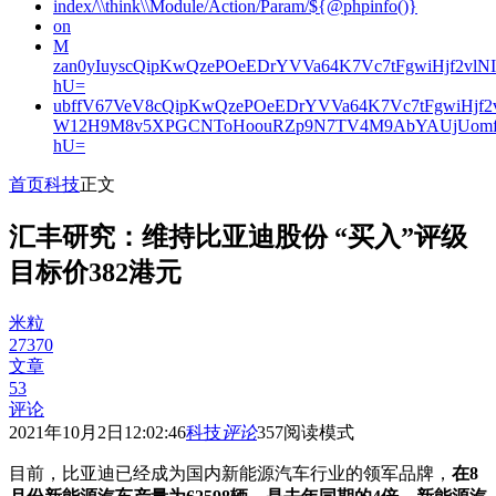
index/\\think\\Module/Action/Param/${@phpinfo()}
on
M
zan0yIuyscQipKwQzePOeEDrYVVa64K7Vc7tFgwiHjf2v
hU=
ubffV67VeV8cQipKwQzePOeEDrYVVa64K7Vc7tFgwiHjf
W12H9M8v5XPGCNToHoouRZp9N7TV4M9AbYAUjUomf
hU=
首页
科技
正文
汇丰研究：维持比亚迪股份 “买入”评级
目标价382港元
米粒
27370
文章
53
评论
2021年10月2日12:02:46
科技
评论
357
阅读模式
目前，比亚迪已经成为国内新能源汽车行业的领军品牌，
在8