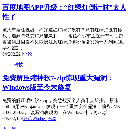
百度地图APP升级：“红绿灯倒计时”太人
性了
被大车挡住视线，不知道红灯绿了没有？只有红绿灯没有秒
数，遇到忽然变灯只能急刹…… 相信不少车主在开车时，都
曾遇到过因看不见或没注意红绿灯读秒而引发的一系列问题。
早在202...
04/20
2,224
评论
科技
免费解压缩神软7-zip惊现重大漏洞：
Windows版至今未修复
免费的解压缩神软7-zip，突然被安全人员千夫所指。 原来，
Github用户Kagancapar发现了一个重大安全漏洞，编号CVE-
2022-29072。 该漏洞表现为，在Windows中，将.7z扩...
04/20
2,124
评论
Windows
分享