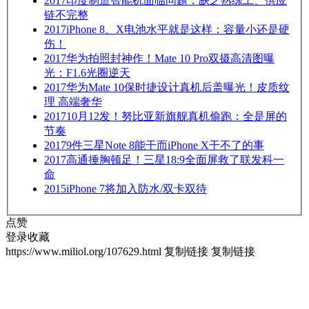
2017
印度制造智能机面临问题：缺乏熟练工、供应
链不完整
2017
iPhone 8、X电池水平就是这样：容量小还是硬
伤！
2017
华为拍照封神作！Mate 10 Pro双摄高清图曝
光：F1.6光圈逆天
2017
华为Mate 10保时捷设计真机后盖曝光！皮质纹
理 高端奢华
2017
10月12发！努比亚新旗舰真机偷跑：全是屏的
节奏
2017
9件三星Note 8能干而iPhone X干不了的事
2017
高通捶胸顿足！三星18:9全面屏救了联发科一
命
2015
iPhone 7将加入防水/双卡双待
点赞
登录收藏
https://www.miliol.org/107629.html
复制链接
复制链接