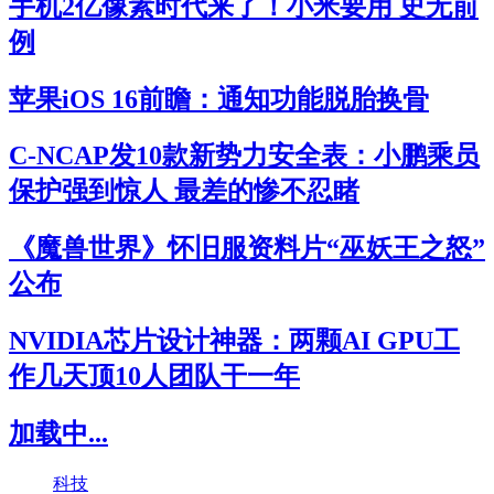
手机2亿像素时代来了！小米要用 史无前
例
苹果iOS 16前瞻：通知功能脱胎换骨
C-NCAP发10款新势力安全表：小鹏乘员
保护强到惊人 最差的惨不忍睹
《魔兽世界》怀旧服资料片“巫妖王之怒”
公布
NVIDIA芯片设计神器：两颗AI GPU工
作几天顶10人团队干一年
加载中...
科技