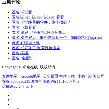
近期评论
匿名
试试看
匿名
看看
匿名
非常经典的软件，终于找到了
匿名
下载看看
匿名
很好，很强啊...感谢分享...
匿名
楼主好人，能否发给我一个。56639786@qq.com
匿名
在哪里下载
匿名
找好久了 没有过这版本
匿名
謝謝!
匿名
感謝您~~
Copyright © 米粒在线 版权所有.
百度地图
__
Google地图
_
安全联盟
字体下载
.
米粒
闽公网
安备 35058302351070号
闽ICP备11010557号-3