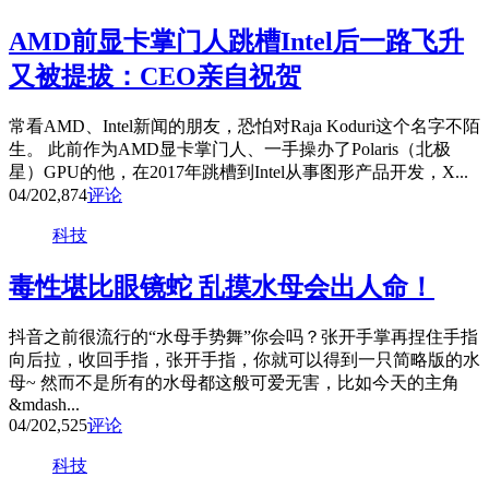
AMD前显卡掌门人跳槽Intel后一路飞升
又被提拔：CEO亲自祝贺
常看AMD、Intel新闻的朋友，恐怕对Raja Koduri这个名字不陌
生。 此前作为AMD显卡掌门人、一手操办了Polaris（北极
星）GPU的他，在2017年跳槽到Intel从事图形产品开发，X...
04/20
2,874
评论
科技
毒性堪比眼镜蛇 乱摸水母会出人命！
抖音之前很流行的“水母手势舞”你会吗？张开手掌再捏住手指
向后拉，收回手指，张开手指，你就可以得到一只简略版的水
母~ 然而不是所有的水母都这般可爱无害，比如今天的主角
&mdash...
04/20
2,525
评论
科技