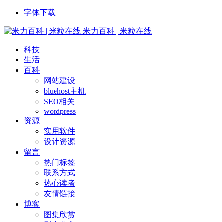
字体下载
米力百科 | 米粒在线
科技
生活
百科
网站建设
bluehost主机
SEO相关
wordpress
资源
实用软件
设计资源
留言
热门标签
联系方式
热心读者
友情链接
博客
图集欣赏