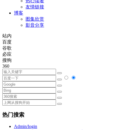
热心读者
友情链接
博客
图集欣赏
影音分享
站内
百度
谷歌
必应
搜狗
360
热门搜索
Admin/login