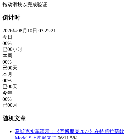
拖动滑块以完成验证
倒计时
2026年08月10日 03:25:22
今日
00%
已
00
小时
本周
00%
已
00
天
本月
00%
已
00
天
今年
00%
已
00
月
随机文章
马斯克实车演示：《赛博朋克2077》在特斯拉新款
Model S上跑起来了
06/11
584