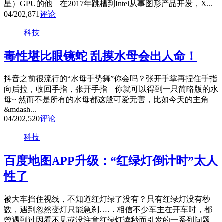
星）GPU的他，在2017年跳槽到Intel从事图形产品开发，X...
04/20
2,871
评论
科技
毒性堪比眼镜蛇 乱摸水母会出人命！
抖音之前很流行的“水母手势舞”你会吗？张开手掌再捏住手指
向后拉，收回手指，张开手指，你就可以得到一只简略版的水
母~ 然而不是所有的水母都这般可爱无害，比如今天的主角
&mdash...
04/20
2,520
评论
科技
百度地图APP升级：“红绿灯倒计时”太人
性了
被大车挡住视线，不知道红灯绿了没有？只有红绿灯没有秒
数，遇到忽然变灯只能急刹…… 相信不少车主在开车时，都
曾遇到过因看不见或没注意红绿灯读秒而引发的一系列问题。