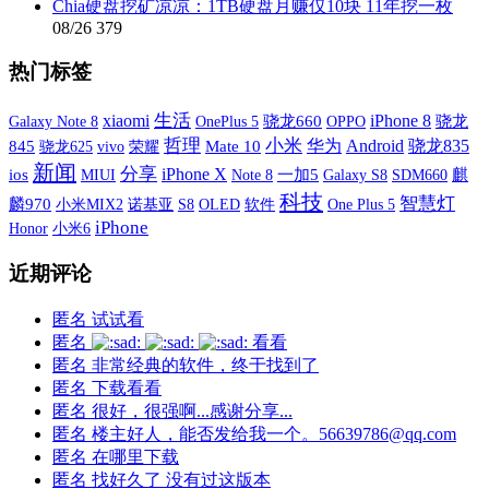
Chia硬盘挖矿凉凉：1TB硬盘月赚仅10块 11年挖一枚
08/26
379
热门标签
xiaomi
生活
iPhone 8
Galaxy Note 8
OnePlus 5
骁龙660
OPPO
骁龙
哲理
小米
华为
Android
骁龙835
845
vivo
荣耀
Mate 10
骁龙625
新闻
分享
iPhone X
ios
MIUI
一加5
Galaxy S8
SDM660
麒
Note 8
科技
智慧灯
麟970
小米MIX2
诺基亚
S8
OLED
软件
One Plus 5
iPhone
小米6
Honor
近期评论
匿名
试试看
匿名
看看
匿名
非常经典的软件，终于找到了
匿名
下载看看
匿名
很好，很强啊...感谢分享...
匿名
楼主好人，能否发给我一个。56639786@qq.com
匿名
在哪里下载
匿名
找好久了 没有过这版本