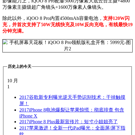
影像能力上，iQOO 8 Pro配备5000万像素大底云台主摄+4800
万像素主摄级超广角镜头+1600万像素人像镜头。
除此以外，iQOO 8 Pro内置4500mAh容量电池，
支持120W闪
充，并首次支持了50W无线快充及10W反向充电，有线最快19
分钟充满。
历史上的今天
10 月
1
2017
谷歌新专利曝光逆天手势识别技术：干掉触摸
屏！
2017
iPhone 8电池爆裂让苹果惊慌：彻底排查 包含
iPhone X
2017
iPhone 8 Plus最新宣传片：短寸小姐姐亮了
2017
苹果激进！全新一代iPad曝光：全面屏/屏下指
纹