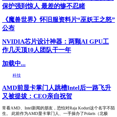
保护强到惊人 最差的惨不忍睹
《魔兽世界》怀旧服资料片“巫妖王之怒”
公布
NVIDIA芯片设计神器：两颗AI GPU工
作几天顶10人团队干一年
加载中...
科技
AMD前显卡掌门人跳槽Intel后一路飞升
又被提拔：CEO亲自祝贺
常看AMD、Intel新闻的朋友，恐怕对Raja Koduri这个名字不陌
生。 此前作为AMD显卡掌门人、一手操办了Polaris（北极