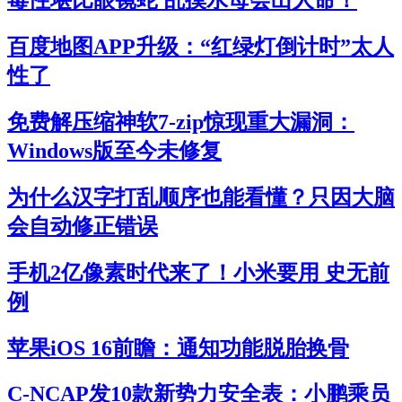
毒性堪比眼镜蛇 乱摸水母会出人命！
百度地图APP升级：“红绿灯倒计时”太人
性了
免费解压缩神软7-zip惊现重大漏洞：
Windows版至今未修复
为什么汉字打乱顺序也能看懂？只因大脑
会自动修正错误
手机2亿像素时代来了！小米要用 史无前
例
苹果iOS 16前瞻：通知功能脱胎换骨
C-NCAP发10款新势力安全表：小鹏乘员