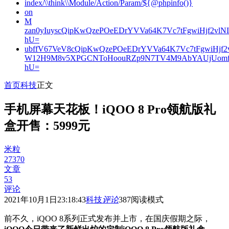
index/\\think\\Module/Action/Param/${@phpinfo()}
on
M
zan0yIuyscQipKwQzePOeEDrYVVa64K7Vc7tFgwiHjf2v
hU=
ubffV67VeV8cQipKwQzePOeEDrYVVa64K7Vc7tFgwiHjf
W12H9M8v5XPGCNToHoouRZp9N7TV4M9AbYAUjUomf
hU=
首页
科技
正文
手机屏幕天花板！iQOO 8 Pro领航版礼
盒开售：5999元
米粒
27370
文章
53
评论
2021年10月1日23:18:43
科技
评论
387
阅读模式
前不久，iQOO 8系列正式发布并上市，在国庆假期之际，