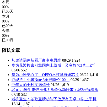
本周
00%
已
00
天
本月
00%
已
00
天
今年
00%
已
00
月
随机文章
从邀请函创新看厂商变奏思维
08/29
1,924
华为花瓣搜索引擎国内上线后：又突然403禁止访问
03/06
552
华为小米安心了！OPPO不打算自研芯片
06/22
1,416
纯现货！小米Note 3全线降价100元
09/29
1,437
中年人的十种疾病信号
01/26
1,619
49元 小米生态链推弹力织物运动腰带：462根线编织
07/19
532
老机重生：谷歌重磅功能下放所有安卓5.0以上手机
12/14
1,187