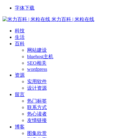
字体下载
米力百科 | 米粒在线
科技
生活
百科
网站建设
bluehost主机
SEO相关
wordpress
资源
实用软件
设计资源
留言
热门标签
联系方式
热心读者
友情链接
博客
图集欣赏