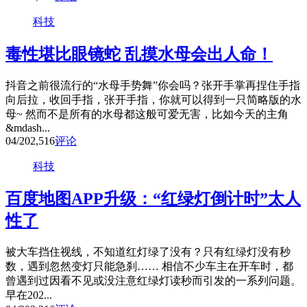
科技
毒性堪比眼镜蛇 乱摸水母会出人命！
抖音之前很流行的“水母手势舞”你会吗？张开手掌再捏住手指
向后拉，收回手指，张开手指，你就可以得到一只简略版的水
母~ 然而不是所有的水母都这般可爱无害，比如今天的主角
&mdash...
04/20
2,516
评论
科技
百度地图APP升级：“红绿灯倒计时”太人
性了
被大车挡住视线，不知道红灯绿了没有？只有红绿灯没有秒
数，遇到忽然变灯只能急刹…… 相信不少车主在开车时，都
曾遇到过因看不见或没注意红绿灯读秒而引发的一系列问题。
早在202...