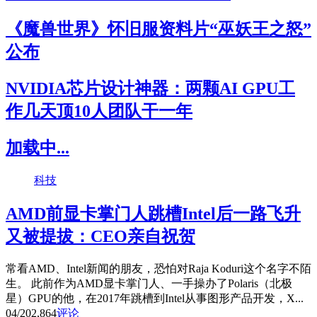
《魔兽世界》怀旧服资料片“巫妖王之怒”
公布
NVIDIA芯片设计神器：两颗AI GPU工
作几天顶10人团队干一年
加载中...
科技
AMD前显卡掌门人跳槽Intel后一路飞升
又被提拔：CEO亲自祝贺
常看AMD、Intel新闻的朋友，恐怕对Raja Koduri这个名字不陌
生。 此前作为AMD显卡掌门人、一手操办了Polaris（北极
星）GPU的他，在2017年跳槽到Intel从事图形产品开发，X...
04/20
2,864
评论