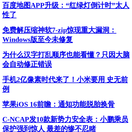
百度地图APP升级：“红绿灯倒计时”太人
性了
免费解压缩神软7-zip惊现重大漏洞：
Windows版至今未修复
为什么汉字打乱顺序也能看懂？只因大脑
会自动修正错误
手机2亿像素时代来了！小米要用 史无前
例
苹果iOS 16前瞻：通知功能脱胎换骨
C-NCAP发10款新势力安全表：小鹏乘员
保护强到惊人 最差的惨不忍睹