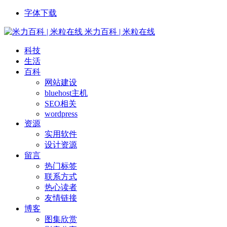
字体下载
米力百科 | 米粒在线
科技
生活
百科
网站建设
bluehost主机
SEO相关
wordpress
资源
实用软件
设计资源
留言
热门标签
联系方式
热心读者
友情链接
博客
图集欣赏