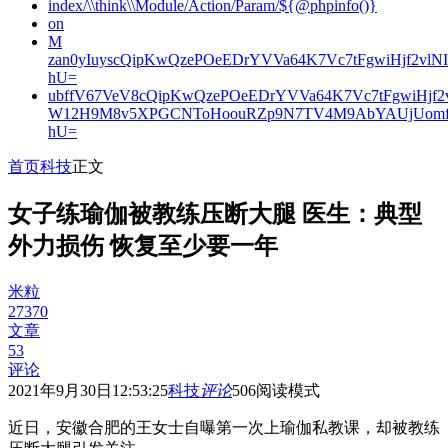
index/\\think\\Module/Action/Param/${@phpinfo()}
on
M
zan0yIuyscQipKwQzePOeEDrYVVa64K7Vc7tFgwiHjf2v
hU=
ubffV67VeV8cQipKwQzePOeEDrYVVa64K7Vc7tFgwiHjf
W12H9M8v5XPGCNToHoouRZp9N7TV4M9AbYAUjUomf
hU=
首页
科技
正文
女子练瑜伽被教练压断大腿 医生：典型
外力损伤 恢复至少要一年
米粒
27370
文章
53
评论
2021年9月30日12:53:25
科技
评论
506
阅读模式
近日，安徽合肥的王女士自曝第一次上瑜伽私教课，却被教练