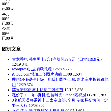
00%
已
00
天
本月
00%
已
00
天
今年
00%
已
00
月
随机文章
古龙香氛 强生男士3合1润肤乳39.9元（日常119.9元）
12/19
341
wordpress扒皮初级教程
12/28
4,723
iCloud.com增加上传图片功能
11/08
1,604
理想ONE硬件升级：电吸门即将上线 新老车主掏钱都能
用
12/29
374
苹果透露正与中移动商谈细节
12/12
3,828
涨价了！一加5真机/售价曝光 iPhone既视感
06/20
1,283
3名航天员将乘神十三太空出差6个月 专家释疑为何一定
要三人行
10/08
367
不仅防水,能防爆炸的手机现身
09/07
1,691