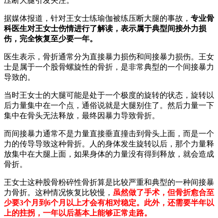
压断大腿引发关注。
据媒体报道，针对王女士练瑜伽被练压断大腿的事故，
专业骨
科医生对王女士伤情进行了解读，表示属于典型间接外力损
伤，完全恢复至少要一年。
医生表示，骨折通常分为直接暴力损伤和间接暴力损伤。王女
士是属于一个股骨螺旋性的骨折，是非常典型的一个间接暴力
导致的。
当时王女士的大腿可能是处于一个极度的旋转的状态，旋转以
后力量集中在一个点，通俗说就是大腿别住了。然后力量一下
集中在骨头无法释放，最终因暴力导致骨折。
而间接暴力通常不是力量直接垂直撞击到骨头上面，而是一个
力的传导导致这种骨折。人的身体发生旋转以后，那个力量释
放集中在大腿上面，如果身体的力量没有得到释放，就会造成
骨折。
王女士这种股骨粉碎性骨折算是比较严重和典型的一种间接暴
力骨折。这种情况恢复比较慢，
虽然做了手术，但骨折愈合至
少要3个月到6个月以上才会有相对稳定。此外，还需要半年以
上的拄拐，一年以后基本上能够正常走路。