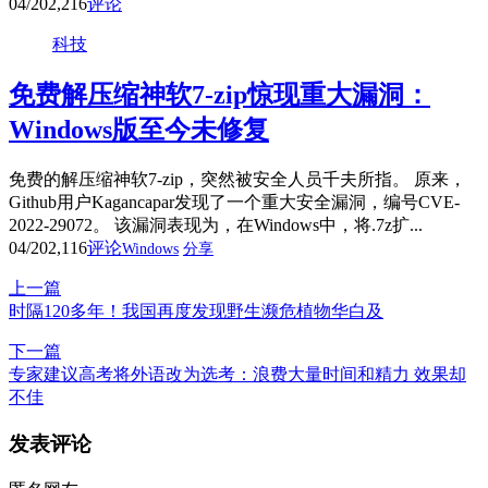
04/20
2,216
评论
科技
免费解压缩神软7-zip惊现重大漏洞：
Windows版至今未修复
免费的解压缩神软7-zip，突然被安全人员千夫所指。 原来，
Github用户Kagancapar发现了一个重大安全漏洞，编号CVE-
2022-29072。 该漏洞表现为，在Windows中，将.7z扩...
04/20
2,116
评论
Windows
分享
上一篇
时隔120多年！我国再度发现野生濒危植物华白及
下一篇
专家建议高考将外语改为选考：浪费大量时间和精力 效果却
不佳
发表评论