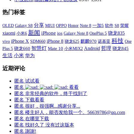
热门标签
分享
OLED
Galaxy S8
MIUI
OPPO
一加5
软件
S8
荣耀
Honor
Note 8
新闻
xiaomi
iPhone
骁龙835
小米6
ios
Galaxy Note 8
OnePlus 5
科技
iPhone X
iPhone 8
vivo
SDM660
麒麟970
诺基亚
One
骁龙625
智慧灯
哲理
Android
Plus 5
骁龙660
Mate 10
小米MIX2
骁龙845
生活
小米
华为
近期评论
匿名
试试看
匿名
看看
匿名
非常经典的软件，终于找到了
匿名
下载看看
匿名
很好，很强啊...感谢分享...
匿名
楼主好人，能否发给我一个。56639786@qq.com
匿名
在哪里下载
匿名
找好久了 没有过这版本
匿名
謝謝!