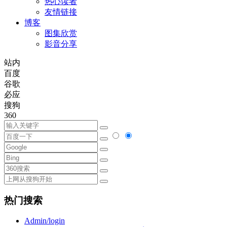
热心读者
友情链接
博客
图集欣赏
影音分享
站内
百度
谷歌
必应
搜狗
360
热门搜索
Admin/login