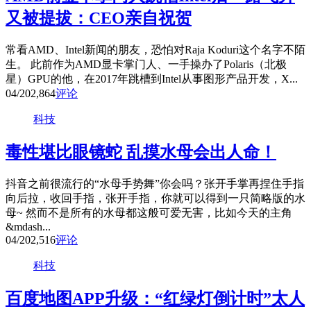
又被提拔：CEO亲自祝贺
常看AMD、Intel新闻的朋友，恐怕对Raja Koduri这个名字不陌
生。 此前作为AMD显卡掌门人、一手操办了Polaris（北极
星）GPU的他，在2017年跳槽到Intel从事图形产品开发，X...
04/20
2,864
评论
科技
毒性堪比眼镜蛇 乱摸水母会出人命！
抖音之前很流行的“水母手势舞”你会吗？张开手掌再捏住手指
向后拉，收回手指，张开手指，你就可以得到一只简略版的水
母~ 然而不是所有的水母都这般可爱无害，比如今天的主角
&mdash...
04/20
2,516
评论
科技
百度地图APP升级：“红绿灯倒计时”太人