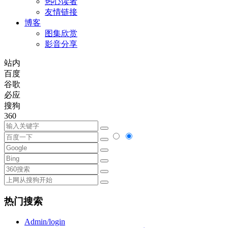
热心读者
友情链接
博客
图集欣赏
影音分享
站内
百度
谷歌
必应
搜狗
360
热门搜索
Admin/login