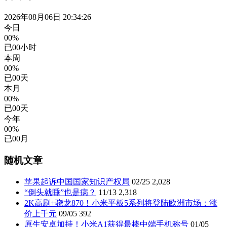
2026年08月06日 20:34:26
今日
00%
已
00
小时
本周
00%
已
00
天
本月
00%
已
00
天
今年
00%
已
00
月
随机文章
苹果起诉中国国家知识产权局
02/25
2,028
“倒头就睡”也是病？
11/13
2,318
2K高刷+骁龙870！小米平板5系列将登陆欧洲市场：涨
价上千元
09/05
392
原生安卓加持！小米A1获得最棒中端手机称号
01/05