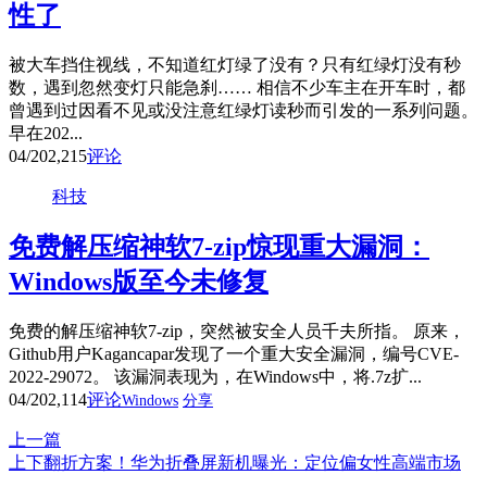
性了
被大车挡住视线，不知道红灯绿了没有？只有红绿灯没有秒
数，遇到忽然变灯只能急刹…… 相信不少车主在开车时，都
曾遇到过因看不见或没注意红绿灯读秒而引发的一系列问题。
早在202...
04/20
2,215
评论
科技
免费解压缩神软7-zip惊现重大漏洞：
Windows版至今未修复
免费的解压缩神软7-zip，突然被安全人员千夫所指。 原来，
Github用户Kagancapar发现了一个重大安全漏洞，编号CVE-
2022-29072。 该漏洞表现为，在Windows中，将.7z扩...
04/20
2,114
评论
Windows
分享
上一篇
上下翻折方案！华为折叠屏新机曝光：定位偏女性高端市场