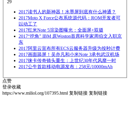
29
2017
读书人的新神器！水墨屏到底有什么神通？
2017
Moto X Force公布系统源代码：ROM开发者可
以动工了
2017
红米Note 5渲染图曝光：全面屏+双摄
2017
“挖角” IBM 原Woston首席科学家周伯文入职京
东
2017
阿里云宣布所有ECS云服务器升级为按秒计费
2017
画面舔屏！吴亦凡和小米Note 3承包武汉机场
2017
徕卡传奇镜头重生：上世纪30年代风靡一时
2017
公牛首款移动电源发布：258元/10000mAh
点赞
登录收藏
https://www.miliol.org/107395.html
复制链接
复制链接