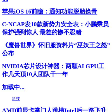
苹果iOS 16前瞻：通知功能脱胎换骨
C-NCAP发10款新势力安全表：小鹏乘员
保护强到惊人 最差的惨不忍睹
《魔兽世界》怀旧服资料片“巫妖王之怒”
公布
NVIDIA芯片设计神器：两颗AI GPU工
作几天顶10人团队干一年
加载中...
科技
AMD前显卡掌门人跳槽Intel后一路飞升