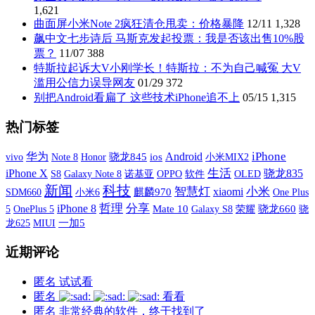
1,621
曲面屏小米Note 2疯狂清仓甩卖：价格暴降
12/11
1,328
飙中文七步诗后 马斯克发起投票：我是否该出售10%股
票？
11/07
388
特斯拉起诉大V小刚学长！特斯拉：不为自己喊冤 大V
滥用公信力误导网友
01/29
372
别把Android看扁了 这些技术iPhone追不上
05/15
1,315
热门标签
iPhone
华为
Android
vivo
骁龙845
ios
小米MIX2
Note 8
Honor
iPhone X
生活
骁龙835
S8
Galaxy Note 8
诺基亚
OPPO
软件
OLED
新闻
科技
智慧灯
xiaomi
小米
SDM660
小米6
麒麟970
One Plus
哲理
分享
iPhone 8
5
OnePlus 5
Mate 10
Galaxy S8
荣耀
骁龙660
骁
MIUI
一加5
龙625
近期评论
匿名
试试看
匿名
看看
匿名
非常经典的软件，终于找到了