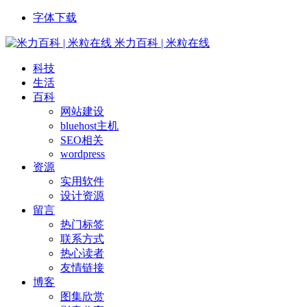
字体下载
米力百科 | 米粒在线
科技
生活
百科
网站建设
bluehost主机
SEO相关
wordpress
资源
实用软件
设计资源
留言
热门标签
联系方式
热心读者
友情链接
博客
图集欣赏