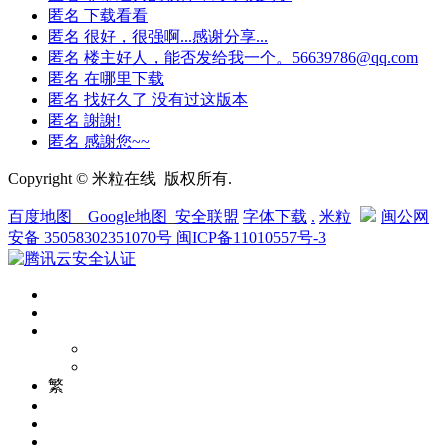
匿名
下载看看
匿名
很好，很强啊...感谢分享...
匿名
楼主好人，能否发给我一个。56639786@qq.com
匿名
在哪里下载
匿名
找好久了 没有过这版本
匿名
謝謝!
匿名
感謝您~~
Copyright © 米粒在线 版权所有.
百度地图
__
Google地图
_
安全联盟
字体下载
.
米粒
闽公网
安备 35058302351070号
闽ICP备11010557号-3
繁