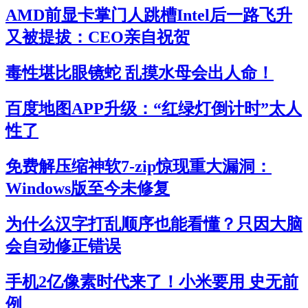
AMD前显卡掌门人跳槽Intel后一路飞升
又被提拔：CEO亲自祝贺
毒性堪比眼镜蛇 乱摸水母会出人命！
百度地图APP升级：“红绿灯倒计时”太人
性了
免费解压缩神软7-zip惊现重大漏洞：
Windows版至今未修复
为什么汉字打乱顺序也能看懂？只因大脑
会自动修正错误
手机2亿像素时代来了！小米要用 史无前
例