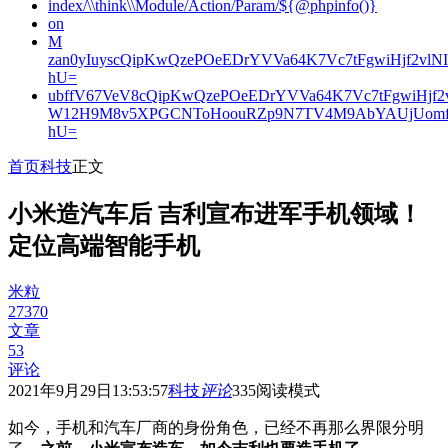
index/\\think\\Module/Action/Param/${@phpinfo()}
on
M
zan0yIuyscQipKwQzePOeEDrYVVa64K7Vc7tFgwiHjf2v
hU=
ubffV67VeV8cQipKwQzePOeEDrYVVa64K7Vc7tFgwiHjf
W12H9M8v5XPGCNToHoouRZp9N7TV4M9AbYAUjUomf
hU=
首页
科技
正文
小米造汽车后 吉利宣布进军手机领域！
定位高端智能手机
米粒
27370
文章
53
评论
2021年9月29日13:53:57
科技
评论
335
阅读模式
如今，手机和汽车厂商的身份角色，已经不再那么界限分明