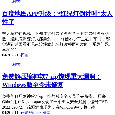
科技
百度地图APP升级：“红绿灯倒计时”太人
性了
被大车挡住视线，不知道红灯绿了没有？只有红绿灯没有秒
数，遇到忽然变灯只能急刹…… 相信不少车主在开车时，都
曾遇到过因看不见或没注意红绿灯读秒而引发的一系列问题。
早在202...
04/20
2,215
评论
科技
免费解压缩神软7-zip惊现重大漏洞：
Windows版至今未修复
免费的解压缩神软7-zip，突然被安全人员千夫所指。 原来，
Github用户Kagancapar发现了一个重大安全漏洞，编号CVE-
2022-29072。 该漏洞表现为，在Windows中，将.7z扩...
04/20
2,114
评论
Windows
分享