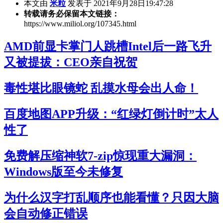
本文由
米粒
发表于 2021年9月28日19:47:28
转载请务必保留本文链接：
https://www.miliol.org/107345.html
AMD前显卡掌门人跳槽Intel后一路飞升
又被提拔：CEO亲自祝贺
毒性堪比眼镜蛇 乱摸水母会出人命！
百度地图APP升级：“红绿灯倒计时”太人
性了
免费解压缩神软7-zip惊现重大漏洞：
Windows版至今未修复
为什么汉字打乱顺序也能看懂？只因大脑
会自动修正错误