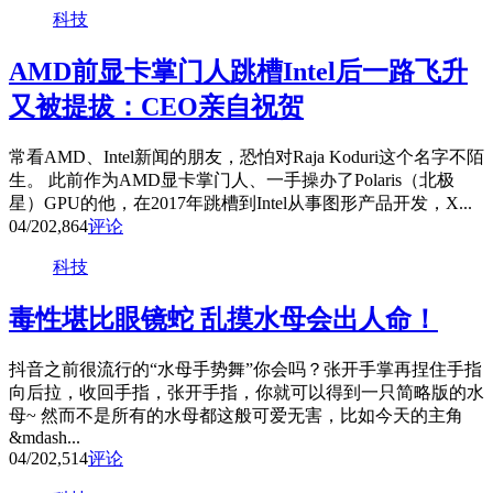
科技
AMD前显卡掌门人跳槽Intel后一路飞升
又被提拔：CEO亲自祝贺
常看AMD、Intel新闻的朋友，恐怕对Raja Koduri这个名字不陌
生。 此前作为AMD显卡掌门人、一手操办了Polaris（北极
星）GPU的他，在2017年跳槽到Intel从事图形产品开发，X...
04/20
2,864
评论
科技
毒性堪比眼镜蛇 乱摸水母会出人命！
抖音之前很流行的“水母手势舞”你会吗？张开手掌再捏住手指
向后拉，收回手指，张开手指，你就可以得到一只简略版的水
母~ 然而不是所有的水母都这般可爱无害，比如今天的主角
&mdash...
04/20
2,514
评论