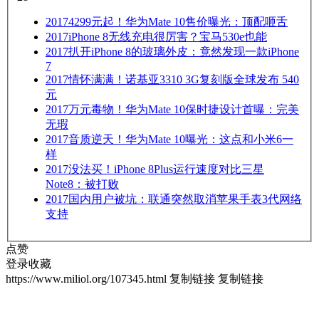
2017
4299元起！华为Mate 10售价曝光：顶配咂舌
2017
iPhone 8无线充电很厉害？宝马530e也能
2017
扒开iPhone 8的玻璃外皮：竟然发现一款iPhone
7
2017
情怀满满！诺基亚3310 3G复刻版全球发布 540
元
2017
万元毒物！华为Mate 10保时捷设计首曝：完美
无瑕
2017
音质逆天！华为Mate 10曝光：这点和小米6一
样
2017
没法买！iPhone 8Plus运行速度对比三星
Note8：被打败
2017
国内用户被坑：联通突然取消苹果手表3代网络
支持
点赞
登录收藏
https://www.miliol.org/107345.html
复制链接
复制链接