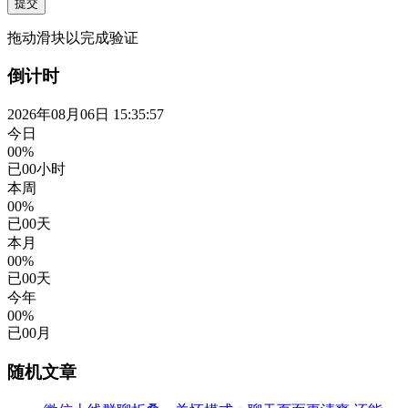
提交
拖动滑块以完成验证
倒计时
2026年08月06日 15:35:58
今日
00%
已
00
小时
本周
00%
已
00
天
本月
00%
已
00
天
今年
00%
已
00
月
随机文章