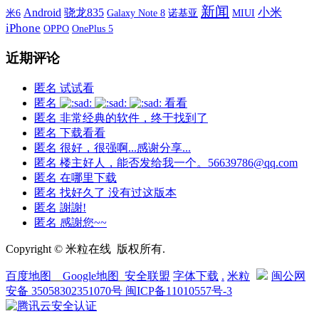
新闻
小米
Android
骁龙835
米6
Galaxy Note 8
诺基亚
MIUI
iPhone
OPPO
OnePlus 5
近期评论
匿名
试试看
匿名
看看
匿名
非常经典的软件，终于找到了
匿名
下载看看
匿名
很好，很强啊...感谢分享...
匿名
楼主好人，能否发给我一个。56639786@qq.com
匿名
在哪里下载
匿名
找好久了 没有过这版本
匿名
謝謝!
匿名
感謝您~~
Copyright © 米粒在线 版权所有.
百度地图
__
Google地图
_
安全联盟
字体下载
.
米粒
闽公网
安备 35058302351070号
闽ICP备11010557号-3