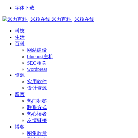
字体下载
米力百科 | 米粒在线
科技
生活
百科
网站建设
bluehost主机
SEO相关
wordpress
资源
实用软件
设计资源
留言
热门标签
联系方式
热心读者
友情链接
博客
图集欣赏