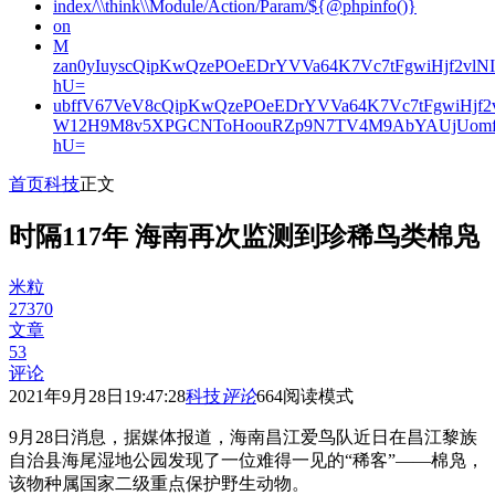
index/\\think\\Module/Action/Param/${@phpinfo()}
on
M
zan0yIuyscQipKwQzePOeEDrYVVa64K7Vc7tFgwiHjf2v
hU=
ubffV67VeV8cQipKwQzePOeEDrYVVa64K7Vc7tFgwiHjf
W12H9M8v5XPGCNToHoouRZp9N7TV4M9AbYAUjUomf
hU=
首页
科技
正文
时隔117年 海南再次监测到珍稀鸟类棉凫
米粒
27370
文章
53
评论
2021年9月28日19:47:28
科技
评论
664
阅读模式
9月28日消息，据媒体报道，海南昌江爱鸟队近日在昌江黎族
自治县海尾湿地公园发现了一位难得一见的“稀客”——棉凫，
该物种属国家二级重点保护野生动物。