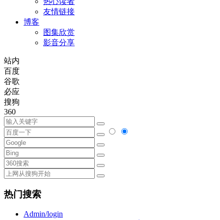
热心读者
友情链接
博客
图集欣赏
影音分享
站内
百度
谷歌
必应
搜狗
360
热门搜索
Admin/login