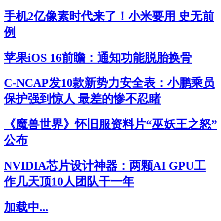
手机2亿像素时代来了！小米要用 史无前
例
苹果iOS 16前瞻：通知功能脱胎换骨
C-NCAP发10款新势力安全表：小鹏乘员
保护强到惊人 最差的惨不忍睹
《魔兽世界》怀旧服资料片“巫妖王之怒”
公布
NVIDIA芯片设计神器：两颗AI GPU工
作几天顶10人团队干一年
加载中...