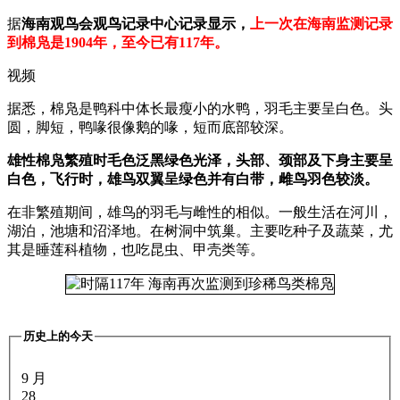
据
海南观鸟会观鸟记录中心记录显示，
上一次在海南监测记录
到棉凫是1904年，至今已有117年。
视频
据悉，棉凫是鸭科中体长最瘦小的水鸭，羽毛主要呈白色。头
圆，脚短，鸭喙很像鹅的喙，短而底部较深。
雄性棉凫繁殖时毛色泛黑绿色光泽，头部、颈部及下身主要呈
白色，飞行时，雄鸟双翼呈绿色并有白带，雌鸟羽色较淡。
在非繁殖期间，雄鸟的羽毛与雌性的相似。一般生活在河川，
湖泊，池塘和沼泽地。在树洞中筑巢。主要吃种子及蔬菜，尤
其是睡莲科植物，也吃昆虫、甲壳类等。
历史上的今天
9 月
28