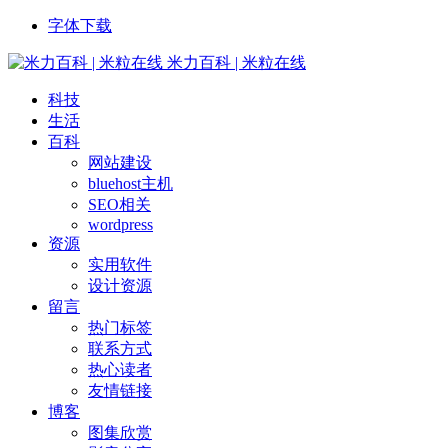
字体下载
米力百科 | 米粒在线
科技
生活
百科
网站建设
bluehost主机
SEO相关
wordpress
资源
实用软件
设计资源
留言
热门标签
联系方式
热心读者
友情链接
博客
图集欣赏