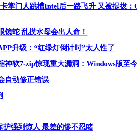
卡掌门人跳槽Intel后一路飞升 又被提拔：
眼镜蛇 乱摸水母会出人命！
APP升级：“红绿灯倒计时”太人性了
神软7-zip惊现重大漏洞：Windows版至
会自动修正错误
例
员保护强到惊人 最差的惨不忍睹