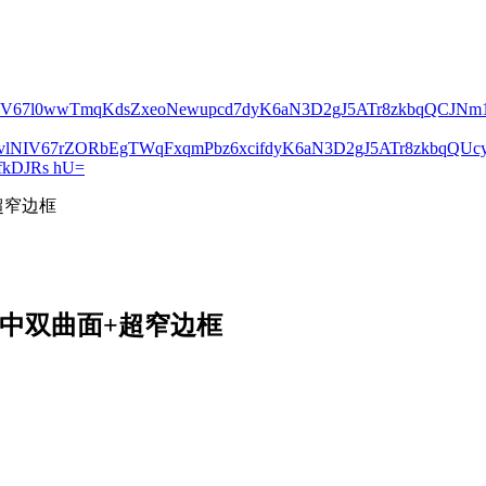
lNIV67l0wwTmqKdsZxeoNewupcd7dyK6aN3D2gJ5ATr8zkbqQCJN
2vlNIV67rZORbEgTWqFxqmPbz6xcifdyK6aN3D2gJ5ATr8zkbqQ
kDJRs hU=
超窄边框
：居中双曲面+超窄边框