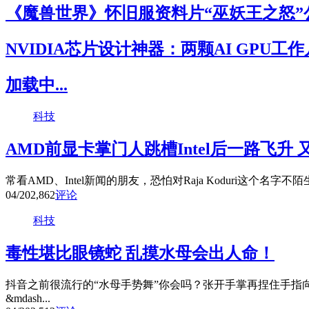
《魔兽世界》怀旧服资料片“巫妖王之怒”
NVIDIA芯片设计神器：两颗AI GPU工
加载中...
科技
AMD前显卡掌门人跳槽Intel后一路飞升
常看AMD、Intel新闻的朋友，恐怕对Raja Koduri这个名字不
04/20
2,862
评论
科技
毒性堪比眼镜蛇 乱摸水母会出人命！
抖音之前很流行的“水母手势舞”你会吗？张开手掌再捏住手指
&mdash...