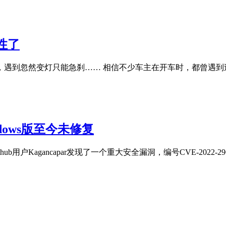
性了
遇到忽然变灯只能急刹…… 相信不少车主在开车时，都曾遇到
dows版至今未修复
户Kagancapar发现了一个重大安全漏洞，编号CVE-2022-2907