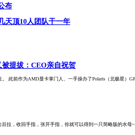
公布
作几天顶10人团队干一年
 又被提拔：CEO亲自祝贺
陌生。 此前作为AMD显卡掌门人、一手操办了Polaris（北极星）GP
向后拉，收回手指，张开手指，你就可以得到一只简略版的水母~