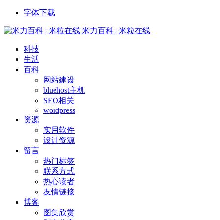
字体下载
米力百科 | 米粒在线
科技
生活
百科
网站建设
bluehost主机
SEO相关
wordpress
资源
实用软件
设计资源
留言
热门标签
联系方式
热心读者
友情链接
博客
图集欣赏