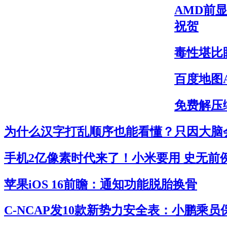
AMD前显
祝贺
毒性堪比
百度地图
免费解压缩
为什么汉字打乱顺序也能看懂？只因大脑
手机2亿像素时代来了！小米要用 史无前
苹果iOS 16前瞻：通知功能脱胎换骨
C-NCAP发10款新势力安全表：小鹏乘