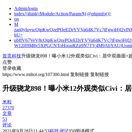
Admin/login
index/\\think\\Module/Action/Param/${@phpinfo()}
on
M
zan0yIuyscQipKwQzePOeEDrYVVa64K7Vc7tFgwiHjf2v
hU=
ubffV67VeV8cQipKwQzePOeEDrYVVa64K7Vc7tFgwiHjf
W12H9M8v5XPGCNToHoouRZp9N7TV4M9AbYAUjUomf
首页
科技
升级骁龙898！曝小米12外观类似Civi：居中双曲面+
点赞
登录收藏
https://www.miliol.org/107300.html
复制链接
复制链接
升级骁龙898！曝小米12外观类似Civi
米粒
27370
文章
53
评论
2021年9月28日11:44:53
科技
评论
350
阅读模式