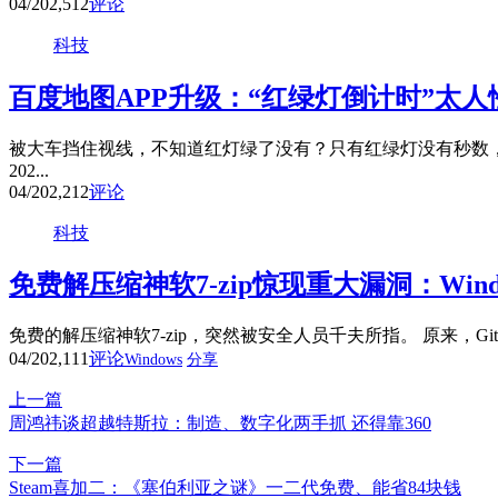
04/20
2,512
评论
科技
百度地图APP升级：“红绿灯倒计时”太人
被大车挡住视线，不知道红灯绿了没有？只有红绿灯没有秒数，
202...
04/20
2,212
评论
科技
免费解压缩神软7-zip惊现重大漏洞：Win
免费的解压缩神软7-zip，突然被安全人员千夫所指。 原来，Github用
04/20
2,111
评论
Windows
分享
上一篇
周鸿祎谈超越特斯拉：制造、数字化两手抓 还得靠360
下一篇
Steam喜加二：《塞伯利亚之谜》一二代免费、能省84块钱