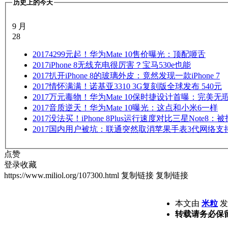
历史上的今天
9 月
28
2017
4299元起！华为Mate 10售价曝光：顶配咂舌
2017
iPhone 8无线充电很厉害？宝马530e也能
2017
扒开iPhone 8的玻璃外皮：竟然发现一款iPhone 7
2017
情怀满满！诺基亚3310 3G复刻版全球发布 540元
2017
万元毒物！华为Mate 10保时捷设计首曝：完美无
2017
音质逆天！华为Mate 10曝光：这点和小米6一样
2017
没法买！iPhone 8Plus运行速度对比三星Note8：
2017
国内用户被坑：联通突然取消苹果手表3代网络支
点赞
登录收藏
https://www.miliol.org/107300.html
复制链接
复制链接
本文由
米粒
发表
转载请务必保