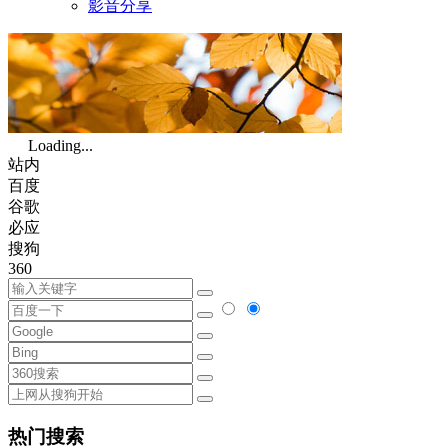
影音分享
Loading...
站内
百度
谷歌
必应
搜狗
360
热门搜索