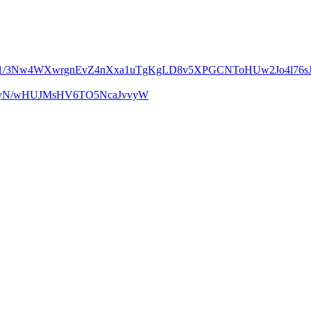
m1/3Nw4WXwrgnEvZ4nXxa1uTgKgLD8v5XPGCNToHUw2Jo4l76sJ
UcyN/wHUJMsHV6TO5NcaJvvyW