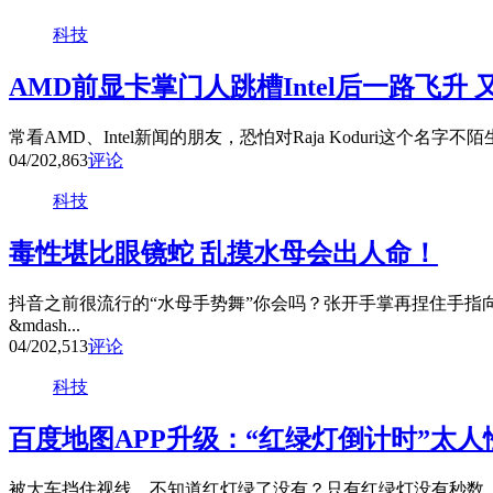
科技
AMD前显卡掌门人跳槽Intel后一路飞升
常看AMD、Intel新闻的朋友，恐怕对Raja Koduri这个名字不
04/20
2,863
评论
科技
毒性堪比眼镜蛇 乱摸水母会出人命！
抖音之前很流行的“水母手势舞”你会吗？张开手掌再捏住手指
&mdash...
04/20
2,513
评论
科技
百度地图APP升级：“红绿灯倒计时”太人
被大车挡住视线，不知道红灯绿了没有？只有红绿灯没有秒数，