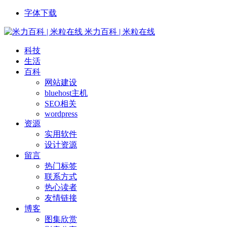
字体下载
米力百科 | 米粒在线
科技
生活
百科
网站建设
bluehost主机
SEO相关
wordpress
资源
实用软件
设计资源
留言
热门标签
联系方式
热心读者
友情链接
博客
图集欣赏