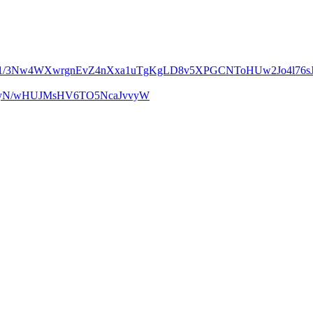
m1/3Nw4WXwrgnEvZ4nXxa1uTgKgLD8v5XPGCNToHUw2Jo4l76sJ
UcyN/wHUJMsHV6TO5NcaJvvyW