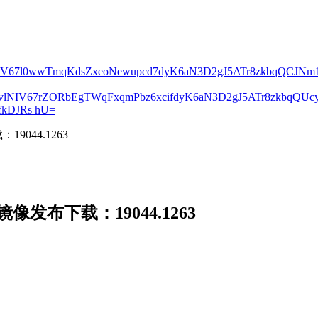
lNIV67l0wwTmqKdsZxeoNewupcd7dyK6aN3D2gJ5ATr8zkbqQCJN
2vlNIV67rZORbEgTWqFxqmPbz6xcifdyK6aN3D2gJ5ATr8zkbqQ
kDJRs hU=
9044.1263
像发布下载：19044.1263