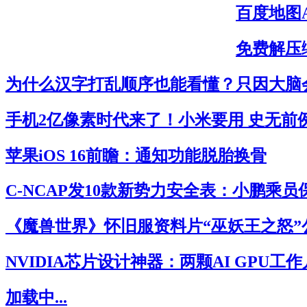
百度地图
免费解压缩
为什么汉字打乱顺序也能看懂？只因大脑
手机2亿像素时代来了！小米要用 史无前
苹果iOS 16前瞻：通知功能脱胎换骨
C-NCAP发10款新势力安全表：小鹏乘
《魔兽世界》怀旧服资料片“巫妖王之怒”
NVIDIA芯片设计神器：两颗AI GPU工
加载中...