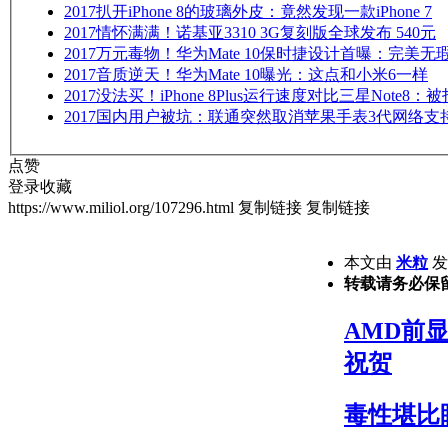
2017
扒开iPhone 8的玻璃外皮：竟然发现一款iPhone 7
2017
情怀满满！诺基亚3310 3G复刻版全球发布 540元
2017
万元毒物！华为Mate 10保时捷设计首曝：完美无
2017
音质逆天！华为Mate 10曝光：这点和小米6一样
2017
没法买！iPhone 8Plus运行速度对比三星Note8：
2017
国内用户被坑：联通突然取消苹果手表3代网络支
点赞
登录收藏
https://www.miliol.org/107296.html
复制链接
复制链接
本文由
米粒
发表
转载请务必保
AMD前显
祝贺
毒性堪比