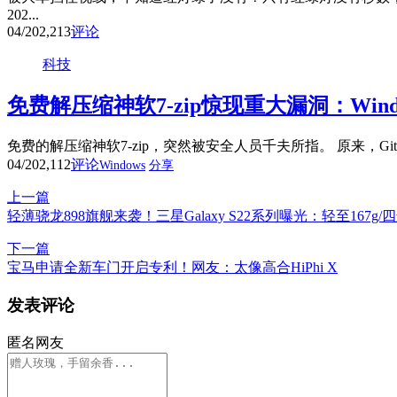
202...
04/20
2,213
评论
科技
免费解压缩神软7-zip惊现重大漏洞：Win
免费的解压缩神软7-zip，突然被安全人员千夫所指。 原来，Github用
04/20
2,112
评论
Windows
分享
上一篇
轻薄骁龙898旗舰来袭！三星Galaxy S22系列曝光：轻至167g/
下一篇
宝马申请全新车门开启专利！网友：太像高合HiPhi X
发表评论
匿名网友