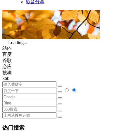
影音分享
Loading...
站内
百度
谷歌
必应
搜狗
360
热门搜索