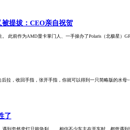
 又被提拔：CEO亲自祝贺
陌生。 此前作为AMD显卡掌门人、一手操办了Polaris（北极星）GP
向后拉，收回手指，张开手指，你就可以得到一只简略版的水母~
性了
遇到忽然变灯只能急刹…… 相信不少车主在开车时，都曾遇到