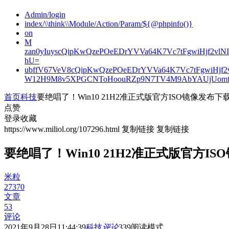
Admin/login
index/\\think\\Module/Action/Param/${@phpinfo()}
on
M
zan0yIuyscQipKwQzePOeEDrYVVa64K7Vc7tFgwiHjf2v
hU=
ubffV67VeV8cQipKwQzePOeEDrYVVa64K7Vc7tFgwiHjf
W12H9M8v5XPGCNToHoouRZp9N7TV4M9AbYAUjUomf
首页
科技
要绝唱了！Win10 21H2准正式版官方ISO镜像发布下载：1
点赞
登录收藏
https://www.miliol.org/107296.html
复制链接
复制链接
要绝唱了！Win10 21H2准正式版官方ISO镜
米粒
27370
文章
53
评论
2021年9月28日11:44:39
科技
评论
339
阅读模式