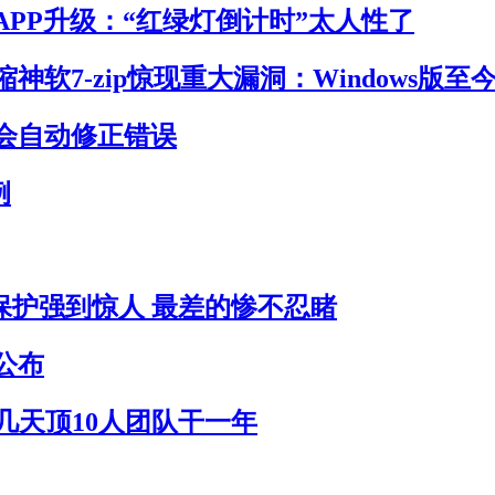
APP升级：“红绿灯倒计时”太人性了
神软7-zip惊现重大漏洞：Windows版至
会自动修正错误
例
员保护强到惊人 最差的惨不忍睹
公布
作几天顶10人团队干一年