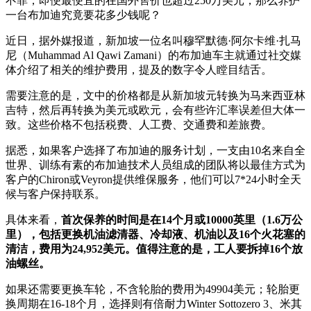
不菲，即便最便宜的在国外售价也超过250万美元，那么养护
一台布加迪究竟要花多少钱呢？
近日，据外媒报道，新加坡一位名叫穆罕默德·阿尔卡维·扎马
尼（Muhammad Al Qawi Zamani）的布加迪车主就通过社交媒
体介绍了相关的维护费用，提及的数字令人瞠目结舌。
需要注意的是，文中的价格都是从新加坡元转换为马来西亚林
吉特，然后再转换为美元或欧元，会有些许汇率误差但大体一
致。这些价格不包括税费、人工费、交通费和差旅费。
据悉，如果客户选择了布加迪的服务计划，一支由10名来自全
世界、训练有素的布加迪技术人员组成的团队将以最佳方式为
客户的Chiron或Veyron提供维保服务，他们可以7*24小时全天
候与客户保持联系。
具体来看，
首次保养的时间是在14个月或10000英里（1.6万公
里），包括更换机油滤清器、冷却液、机油以及16个火花塞的
清洁，费用为24,952美元。值得注意的是，工人要拆掉16个放
油螺丝。
如果还需要更换车轮，不含轮胎的费用为49904美元；轮胎更
换周期在16-18个月，选择则有倍耐力Winter Sottozero 3、米其