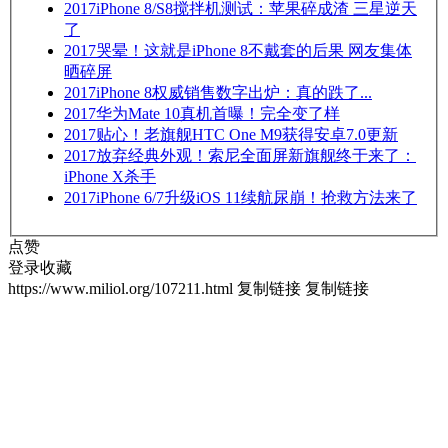
2017
iPhone 8/S8搅拌机测试：苹果碎成渣 三星逆天
了
2017
哭晕！这就是iPhone 8不戴套的后果 网友集体
晒碎屏
2017
iPhone 8权威销售数字出炉：真的跌了...
2017
华为Mate 10真机首曝！完全变了样
2017
贴心！老旗舰HTC One M9获得安卓7.0更新
2017
放弃经典外观！索尼全面屏新旗舰终于来了：
iPhone X杀手
2017
iPhone 6/7升级iOS 11续航尿崩！抢救方法来了
点赞
登录收藏
https://www.miliol.org/107211.html
复制链接
复制链接