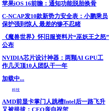
苹果iOS 16前瞻：通知功能脱胎换骨
C-NCAP发10款新势力安全表：小鹏乘员
保护强到惊人 最差的惨不忍睹
《魔兽世界》怀旧服资料片“巫妖王之怒”
公布
NVIDIA芯片设计神器：两颗AI GPU工
作几天顶10人团队干一年
加载中...
科技
AMD前显卡掌门人跳槽Intel后一路飞升
又被提拔：CEO亲自祝贺