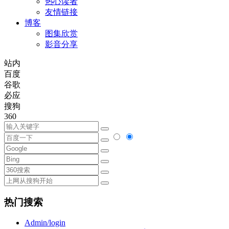
热心读者
友情链接
博客
图集欣赏
影音分享
站内
百度
谷歌
必应
搜狗
360
热门搜索
Admin/login