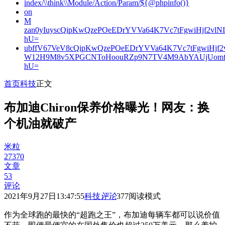
index/\\think\\Module/Action/Param/${@phpinfo()}
on
M
zan0yIuyscQipKwQzePOeEDrYVVa64K7Vc7tFgwiHjf2v
hU=
ubffV67VeV8cQipKwQzePOeEDrYVVa64K7Vc7tFgwiHjf
W12H9M8v5XPGCNToHoouRZp9N7TV4M9AbYAUjUomf
hU=
首页
科技
正文
布加迪Chiron保养价格曝光！网友：换
个机油就破产
米粒
27370
文章
53
评论
2021年9月27日13:47:55
科技
评论
377
阅读模式
作为全球跑的最快的“超跑之王”，布加迪每辆车都可以说价值