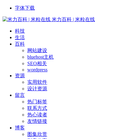
字体下载
米力百科 | 米粒在线
科技
生活
百科
网站建设
bluehost主机
SEO相关
wordpress
资源
实用软件
设计资源
留言
热门标签
联系方式
热心读者
友情链接
博客
图集欣赏