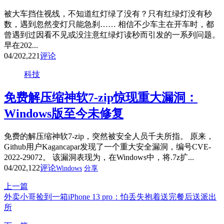
被大车挡住视线，不知道红灯绿了没有？只有红绿灯没有秒
数，遇到忽然变灯只能急刹…… 相信不少车主在开车时，都
曾遇到过因看不见或没注意红绿灯读秒而引发的一系列问题。
早在202...
04/20
2,221
评论
科技
免费解压缩神软7-zip惊现重大漏洞：
Windows版至今未修复
免费的解压缩神软7-zip，突然被安全人员千夫所指。 原来，
Github用户Kagancapar发现了一个重大安全漏洞，编号CVE-
2022-29072。 该漏洞表现为，在Windows中，将.7z扩...
04/20
2,122
评论
Windows
分享
上一篇
外卖小哥捡到一箱iPhone 13 pro：怕丢失抱着送完餐后送派出
所