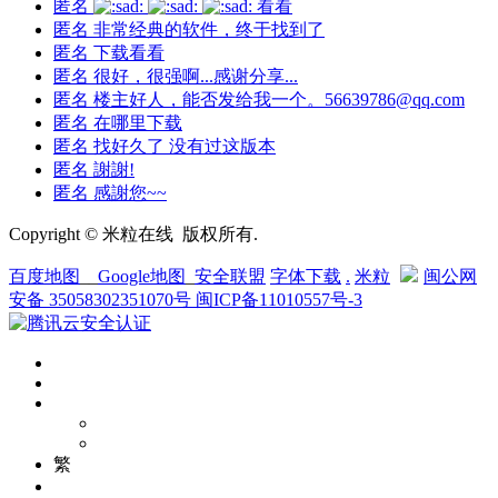
匿名
看看
匿名
非常经典的软件，终于找到了
匿名
下载看看
匿名
很好，很强啊...感谢分享...
匿名
楼主好人，能否发给我一个。56639786@qq.com
匿名
在哪里下载
匿名
找好久了 没有过这版本
匿名
謝謝!
匿名
感謝您~~
Copyright © 米粒在线 版权所有.
百度地图
__
Google地图
_
安全联盟
字体下载
.
米粒
闽公网
安备 35058302351070号
闽ICP备11010557号-3
繁