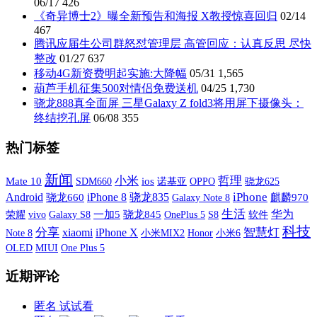
06/17
426
《奇异博士2》曝全新预告和海报 X教授惊喜回归
02/14
467
腾讯应届生公司群怒怼管理层 高管回应：认真反思 尽快
整改
01/27
637
移动4G新资费明起实施:大降幅
05/31
1,565
葫芦手机征集500对情侣免费送机
04/25
1,730
骁龙888真全面屏 三星Galaxy Z fold3将用屏下摄像头：
终结挖孔屏
06/08
355
热门标签
新闻
小米
哲理
Mate 10
SDM660
ios
诺基亚
OPPO
骁龙625
iPhone
Android
iPhone 8
骁龙835
骁龙660
Galaxy Note 8
麒麟970
生活
华为
荣耀
vivo
Galaxy S8
一加5
骁龙845
OnePlus 5
S8
软件
科技
分享
xiaomi
iPhone X
智慧灯
小米MIX2
小米6
Note 8
Honor
OLED
MIUI
One Plus 5
近期评论
匿名
试试看