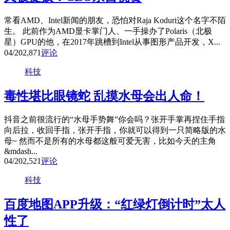
常看AMD、Intel新闻的朋友，恐怕对Raja Koduri这个名字不陌
生。 此前作为AMD显卡掌门人、一手操办了Polaris（北极
星）GPU的他，在2017年跳槽到Intel从事图形产品开发，X...
04/20
2,871
评论
科技
毒性堪比眼镜蛇 乱摸水母会出人命！
抖音之前很流行的“水母手势舞”你会吗？张开手掌再捏住手指
向后拉，收回手指，张开手指，你就可以得到一只简略版的水
母~ 然而不是所有的水母都这般可爱无害，比如今天的主角
&mdash...
04/20
2,521
评论
科技
百度地图APP升级：“红绿灯倒计时”太人
性了