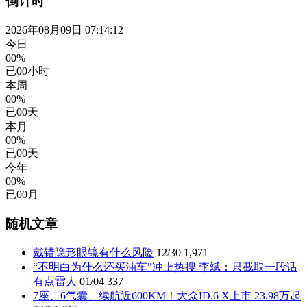
倒计时
2026年08月09日 07:14:13
今日
00%
已
00
小时
本周
00%
已
00
天
本月
00%
已
00
天
今年
00%
已
00
月
随机文章
戴错隐形眼镜有什么风险
12/30
1,971
“不明白为什么还买油车”冲上热搜 李斌：只截取一段话
有点雷人
01/04
337
7座、6气囊、续航近600KM！大众ID.6 X上市 23.98万起