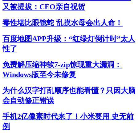
又被提拔：CEO亲自祝贺
毒性堪比眼镜蛇 乱摸水母会出人命！
百度地图APP升级：“红绿灯倒计时”太人
性了
免费解压缩神软7-zip惊现重大漏洞：
Windows版至今未修复
为什么汉字打乱顺序也能看懂？只因大脑
会自动修正错误
手机2亿像素时代来了！小米要用 史无前
例