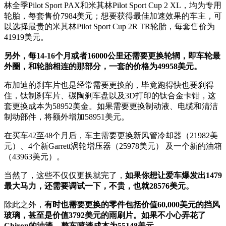
林全季Pilot Sport PAX和米其林Pilot Sport Cup 2 XL，均为专用
轮胎，每套售价7984美元；想要获得最佳加速效果的车主，可
以选择最贵的米其林Pilot Sport Cup 2R TR轮胎，每套售价为
41919美元。
另外，每14-16个月或者16000公里还需要更换轮辋，即车轮最
外圈，和轮胎相连的那部分，一套的价格为49958美元。
布加迪的刹车片也是经常需要更换的，毕竟跑得快也要刹得
住，钛制刹车片、碳陶刹车盘以及3D打印的钛合金卡钳，这
套更换成本为58952美金。如果需要更换制动液、电缆和清洁
制动部件，将额外增加58951美元。
在买车42至48个月后，车主需要更换新风管冷却器（21982美
元）、4个新Garrett涡轮增压器（25978美元） 及一个新的油箱
（43963美元）。
当然了，这些不仅仅更换就完了，
如果你想让爱车爆发出1479
最大马力，还需要调试一下，不贵，也就28576美元。
除此之外，
有时也需要更换的零件包括价值60,000美元的挡风
玻璃，甚至是价值3792美元的雨刷片。如果不小心弄花了
Chiron的油漆，整车喷漆成本为55148美元。