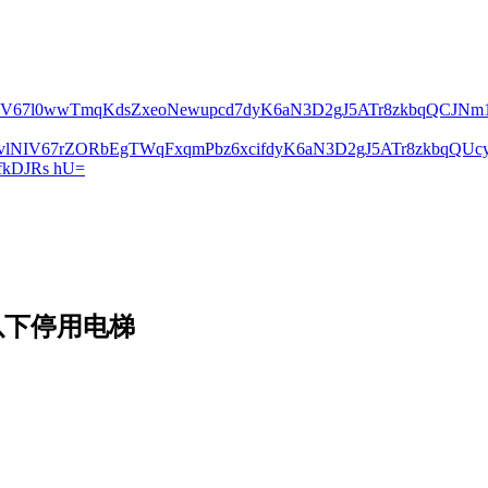
lNIV67l0wwTmqKdsZxeoNewupcd7dyK6aN3D2gJ5ATr8zkbqQCJN
2vlNIV67rZORbEgTWqFxqmPbz6xcifdyK6aN3D2gJ5ATr8zkbqQ
kDJRs hU=
以下停用电梯