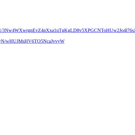
m1/3Nw4WXwrgnEvZ4nXxa1uTgKgLD8v5XPGCNToHUw2Jo4l76sJ
UcyN/wHUJMsHV6TO5NcaJvvyW