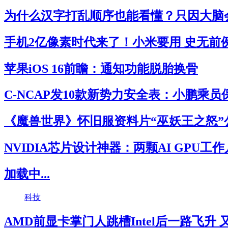
为什么汉字打乱顺序也能看懂？只因大脑
手机2亿像素时代来了！小米要用 史无前
苹果iOS 16前瞻：通知功能脱胎换骨
C-NCAP发10款新势力安全表：小鹏乘
《魔兽世界》怀旧服资料片“巫妖王之怒”
NVIDIA芯片设计神器：两颗AI GPU工
加载中...
科技
AMD前显卡掌门人跳槽Intel后一路飞升