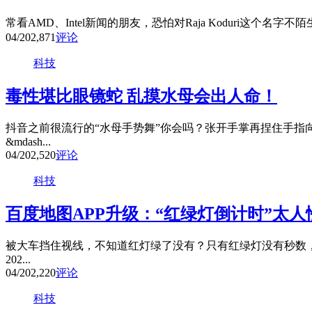
常看AMD、Intel新闻的朋友，恐怕对Raja Koduri这个名字不
04/20
2,871
评论
科技
毒性堪比眼镜蛇 乱摸水母会出人命！
抖音之前很流行的“水母手势舞”你会吗？张开手掌再捏住手指
&mdash...
04/20
2,520
评论
科技
百度地图APP升级：“红绿灯倒计时”太人
被大车挡住视线，不知道红灯绿了没有？只有红绿灯没有秒数，
202...
04/20
2,220
评论
科技