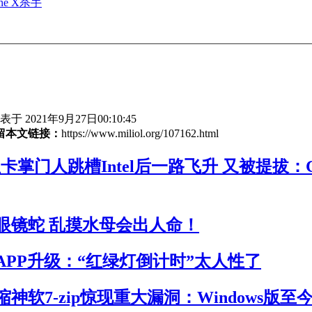
e X杀手
于 2021年9月27日00:10:45
留本文链接：
https://www.miliol.org/107162.html
卡掌门人跳槽Intel后一路飞升 又被提拔：
眼镜蛇 乱摸水母会出人命！
APP升级：“红绿灯倒计时”太人性了
神软7-zip惊现重大漏洞：Windows版至