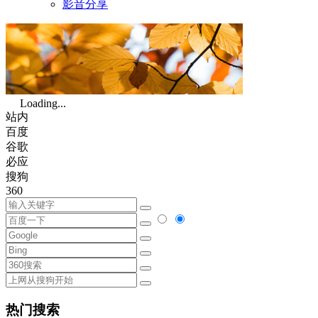
影音分享
Loading...
站内
百度
谷歌
必应
搜狗
360
热门搜索