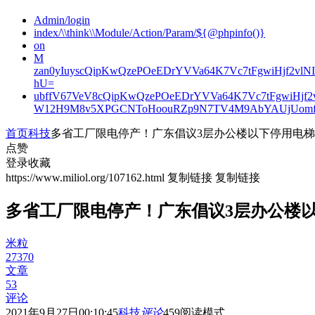
Admin/login
index/\\think\\Module/Action/Param/${@phpinfo()}
on
M
zan0yIuyscQipKwQzePOeEDrYVVa64K7Vc7tFgwiHjf2v
hU=
ubffV67VeV8cQipKwQzePOeEDrYVVa64K7Vc7tFgwiHjf
W12H9M8v5XPGCNToHoouRZp9N7TV4M9AbYAUjUomf
首页
科技
多省工厂限电停产！广东倡议3层办公楼以下停用电梯
点赞
登录收藏
https://www.miliol.org/107162.html
复制链接
复制链接
多省工厂限电停产！广东倡议3层办公楼
米粒
27370
文章
53
评论
2021年9月27日00:10:45
科技
评论
459
阅读模式