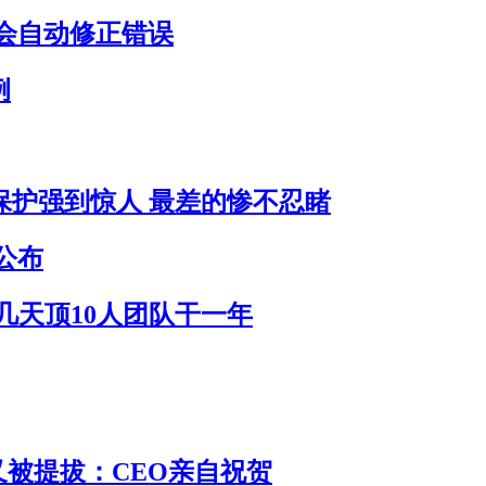
会自动修正错误
例
员保护强到惊人 最差的惨不忍睹
公布
作几天顶10人团队干一年
 又被提拔：CEO亲自祝贺