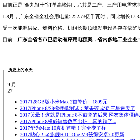
目前正是“金九银十”订单高峰期，尤其是二产、三产用电需求
1-8月，广东全省全社会用电量5252.73亿千瓦时，同比增长17.3
受一次能源供应、燃料价格、机组长期顶峰发电设备存在缺陷
目前，
广东全省各市已启动有序用电预案，省内多地工业企业“
历史上的今天
9 月
27
2017
128GB版小米Max 2首降价：1899元
2017
iPhone 8/S8搅拌机测试：苹果碎成渣 三星逆天了
2017
哭晕！这就是iPhone 8不戴套的后果 网友集体晒碎
2017
iPhone 8权威销售数字出炉：真的跌了...
2017
华为Mate 10真机首曝！完全变了样
2017
贴心！老旗舰HTC One M9获得安卓7.0更新