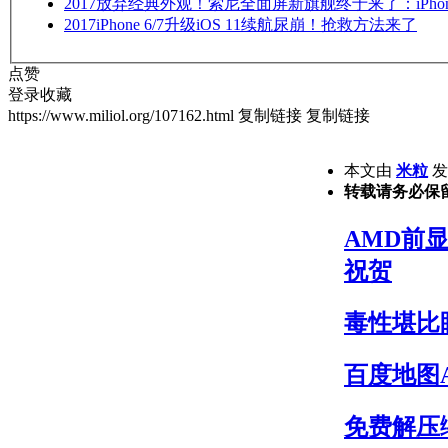
2017
放弃经典外观！索尼全面屏新旗舰终于来了：iPhon
2017
iPhone 6/7升级iOS 11续航尿崩！抢救方法来了
点赞
登录收藏
https://www.miliol.org/107162.html
复制链接
复制链接
本文由
米粒
发表
转载请务必保
AMD前显
祝贺
毒性堪比
百度地图
免费解压缩