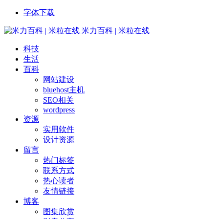
字体下载
米力百科 | 米粒在线
科技
生活
百科
网站建设
bluehost主机
SEO相关
wordpress
资源
实用软件
设计资源
留言
热门标签
联系方式
热心读者
友情链接
博客
图集欣赏