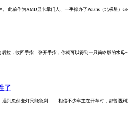
陌生。 此前作为AMD显卡掌门人、一手操办了Polaris（北极星）GP
向后拉，收回手指，张开手指，你就可以得到一只简略版的水母~
性了
遇到忽然变灯只能急刹…… 相信不少车主在开车时，都曾遇到