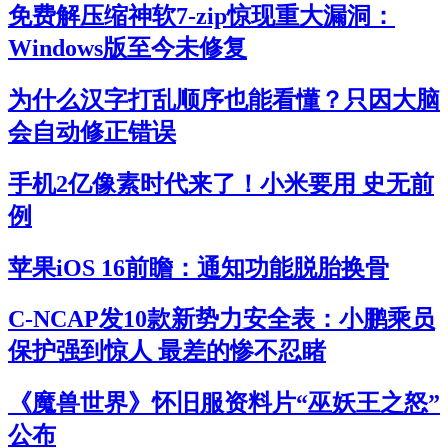
免费解压缩神软7-zip惊现重大漏洞：
Windows版至今未修复
为什么汉字打乱顺序也能看懂？只因大脑
会自动修正错误
手机2亿像素时代来了！小米要用 史无前
例
苹果iOS 16前瞻：通知功能脱胎换骨
C-NCAP发10款新势力安全表：小鹏乘员
保护强到惊人 最差的惨不忍睹
《魔兽世界》怀旧服资料片“巫妖王之怒”
公布