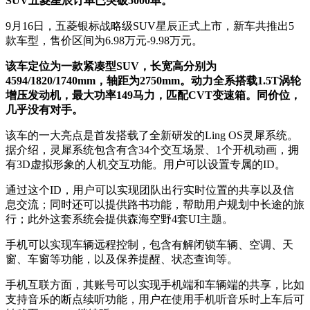
SUV五菱星辰订单已突破5000单。
9月16日，五菱银标战略级SUV星辰正式上市，新车共推出5
款车型，售价区间为6.98万元-9.98万元。
该车定位为一款紧凑型SUV，长宽高分别为
4594/1820/1740mm，轴距为2750mm。动力全系搭载1.5T涡轮
增压发动机，最大功率149马力，匹配CVT变速箱。同价位，
几乎没有对手。
该车的一大亮点是首发搭载了全新研发的Ling OS灵犀系统。
据介绍，灵犀系统包含有含34个交互场景、1个开机动画，拥
有3D虚拟形象的人机交互功能。用户可以设置专属的ID。
通过这个ID，用户可以实现团队出行实时位置的共享以及信
息交流；同时还可以提供路书功能，帮助用户规划中长途的旅
行；此外这套系统会提供森海空野4套UI主题。
手机可以实现车辆远程控制，包含有解闭锁车辆、空调、天
窗、车窗等功能，以及保养提醒、状态查询等。
手机互联方面，其账号可以实现手机端和车辆端的共享，比如
支持音乐的断点续听功能，用户在使用手机听音乐时上车后可