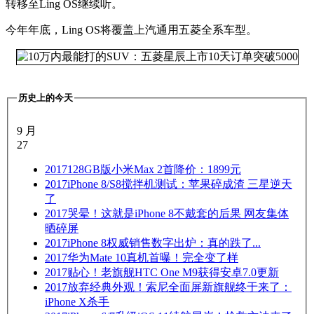
转移至Ling OS继续听。
今年年底，Ling OS将覆盖上汽通用五菱全系车型。
历史上的今天
9 月
27
2017
128GB版小米Max 2首降价：1899元
2017
iPhone 8/S8搅拌机测试：苹果碎成渣 三星逆天
了
2017
哭晕！这就是iPhone 8不戴套的后果 网友集体
晒碎屏
2017
iPhone 8权威销售数字出炉：真的跌了...
2017
华为Mate 10真机首曝！完全变了样
2017
贴心！老旗舰HTC One M9获得安卓7.0更新
2017
放弃经典外观！索尼全面屏新旗舰终于来了：
iPhone X杀手