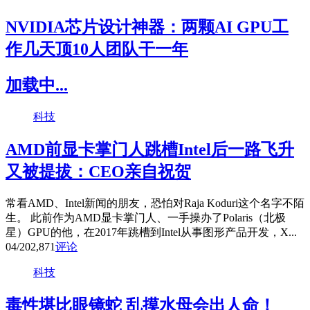
NVIDIA芯片设计神器：两颗AI GPU工
作几天顶10人团队干一年
加载中...
科技
AMD前显卡掌门人跳槽Intel后一路飞升
又被提拔：CEO亲自祝贺
常看AMD、Intel新闻的朋友，恐怕对Raja Koduri这个名字不陌
生。 此前作为AMD显卡掌门人、一手操办了Polaris（北极
星）GPU的他，在2017年跳槽到Intel从事图形产品开发，X...
04/20
2,871
评论
科技
毒性堪比眼镜蛇 乱摸水母会出人命！