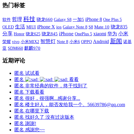
热门标签
科技
哲理
iPhone 8
软件
骁龙660
Galaxy S8
一加5
One Plus 5
生活
iPhone X
骁龙835
OLED
MIUI
ios
Galaxy Note 8
S8
Mate 10
分享
iPhone
xiaomi
小米
华为
骁龙845
OnePlus 5
Honor
骁龙625
新闻
智慧灯
Android
荣耀
vivo
小米MIX2
小米6
OPPO
诺基
Note 8
亚
SDM660
麒麟970
近期评论
匿名
试试看
匿名
看看
匿名
非常经典的软件，终于找到了
匿名
下载看看
匿名
很好，很强啊...感谢分享...
匿名
楼主好人，能否发给我一个。56639786@qq.com
匿名
在哪里下载
匿名
找好久了 没有过这版本
匿名
謝謝!
匿名
感謝您~~