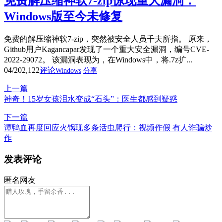
免费解压缩神软7-zip惊现重大漏洞：
Windows版至今未修复
免费的解压缩神软7-zip，突然被安全人员千夫所指。 原来，
Github用户Kagancapar发现了一个重大安全漏洞，编号CVE-
2022-29072。 该漏洞表现为，在Windows中，将.7z扩...
04/20
2,122
评论
Windows
分享
上一篇
神奇！15岁女孩泪水变成“石头”：医生都感到疑惑
下一篇
谭鸭血再度回应火锅现多条活虫爬行：视频作假 有人诈骗炒
作
发表评论
匿名网友