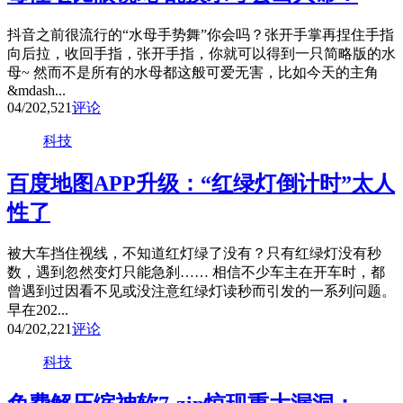
抖音之前很流行的“水母手势舞”你会吗？张开手掌再捏住手指
向后拉，收回手指，张开手指，你就可以得到一只简略版的水
母~ 然而不是所有的水母都这般可爱无害，比如今天的主角
&mdash...
04/20
2,521
评论
科技
百度地图APP升级：“红绿灯倒计时”太人
性了
被大车挡住视线，不知道红灯绿了没有？只有红绿灯没有秒
数，遇到忽然变灯只能急刹…… 相信不少车主在开车时，都
曾遇到过因看不见或没注意红绿灯读秒而引发的一系列问题。
早在202...
04/20
2,221
评论
科技