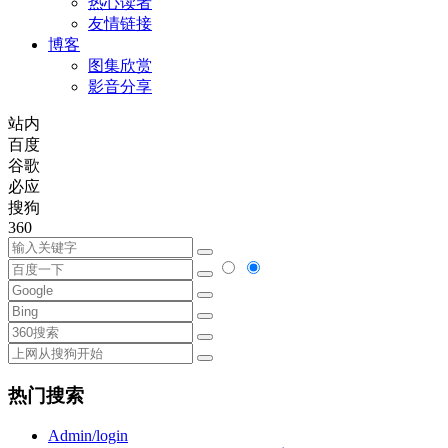
热心读者
友情链接
博客
图集欣赏
影音分享
站内
百度
谷歌
必应
搜狗
360
热门搜索
Admin/login