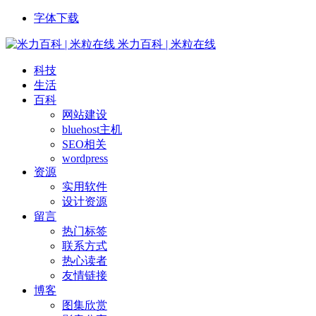
字体下载
米力百科 | 米粒在线
科技
生活
百科
网站建设
bluehost主机
SEO相关
wordpress
资源
实用软件
设计资源
留言
热门标签
联系方式
热心读者
友情链接
博客
图集欣赏