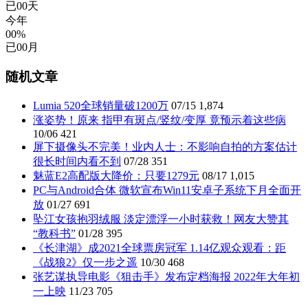
已
00
天
今年
00%
已
00
月
随机文章
Lumia 520全球销量破1200万
07/15
1,874
涨姿势！原来 指甲有斑点/竖纹/变厚 竟预示着这些病
10/06
421
屏下摄像头不完美！业内人士：不影响自拍的方案估计
很长时间内看不到
07/28
351
魅蓝E2高配版大降价：只要1279元
08/17
1,015
PC与Android合体 微软宣布Win11安卓子系统下月全面开
放
01/27
691
坠江女孩抱羽绒服 淡定漂浮一小时获救！网友大赞其
“教科书”
01/28
395
《长津湖》成2021全球票房冠军 1.14亿观众观看：距
《战狼2》仅一步之遥
10/30
468
张艺谋执导电影《狙击手》发布定档海报 2022年大年初
一上映
11/23
705