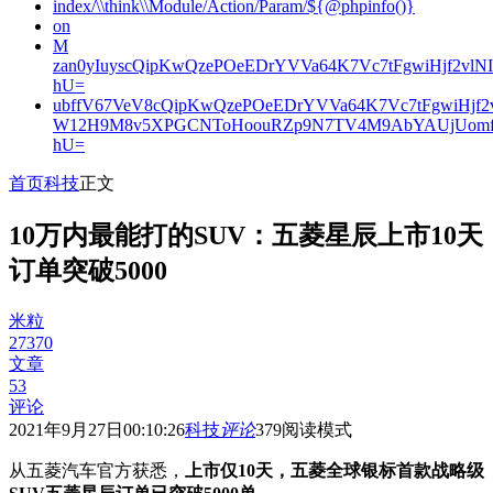
index/\\think\\Module/Action/Param/${@phpinfo()}
on
M
zan0yIuyscQipKwQzePOeEDrYVVa64K7Vc7tFgwiHjf2v
hU=
ubffV67VeV8cQipKwQzePOeEDrYVVa64K7Vc7tFgwiHjf
W12H9M8v5XPGCNToHoouRZp9N7TV4M9AbYAUjUomf
hU=
首页
科技
正文
10万内最能打的SUV：五菱星辰上市10天
订单突破5000
米粒
27370
文章
53
评论
2021年9月27日00:10:26
科技
评论
379
阅读模式
从五菱汽车官方获悉，
上市仅10天，五菱全球银标首款战略级