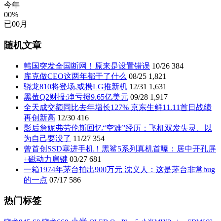
今年
00%
已
00
月
随机文章
韩国突发全国断网！原来是设置错误
10/26
384
库克做CEO这两年都干了什么
08/25
1,821
骁龙810将登场,或携LG推新机
12/31
1,631
黑莓Q2财报:净亏损9.65亿美元
09/28
1,917
全天成交额同比去年增长127% 京东生鲜11.11首日战绩
再创新高
12/30
416
影后詹妮弗劳伦斯回忆“空难”经历：飞机双发失灵、以
为自己要没了
11/27
354
曾首创SSD塞进手机！黑鲨5系列真机首曝：居中开孔屏
+磁动力肩键
03/27
681
一箱1974年茅台拍出900万元 沈义人：这是茅台非常bug
的一点
07/17
586
热门标签