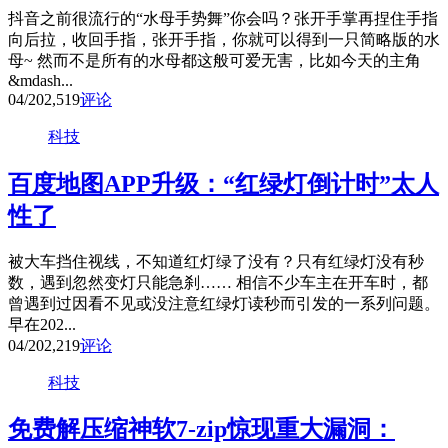
抖音之前很流行的“水母手势舞”你会吗？张开手掌再捏住手指
向后拉，收回手指，张开手指，你就可以得到一只简略版的水
母~ 然而不是所有的水母都这般可爱无害，比如今天的主角
&mdash...
04/20
2,519
评论
科技
百度地图APP升级：“红绿灯倒计时”太人
性了
被大车挡住视线，不知道红灯绿了没有？只有红绿灯没有秒
数，遇到忽然变灯只能急刹…… 相信不少车主在开车时，都
曾遇到过因看不见或没注意红绿灯读秒而引发的一系列问题。
早在202...
04/20
2,219
评论
科技
免费解压缩神软7-zip惊现重大漏洞：