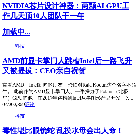
NVIDIA芯片设计神器：两颗AI GPU工
作几天顶10人团队干一年
加载中...
科技
AMD前显卡掌门人跳槽Intel后一路飞升
又被提拔：CEO亲自祝贺
常看AMD、Intel新闻的朋友，恐怕对Raja Koduri这个名字不陌
生。 此前作为AMD显卡掌门人、一手操办了Polaris（北极
星）GPU的他，在2017年跳槽到Intel从事图形产品开发，X...
04/20
2,869
评论
科技
毒性堪比眼镜蛇 乱摸水母会出人命！