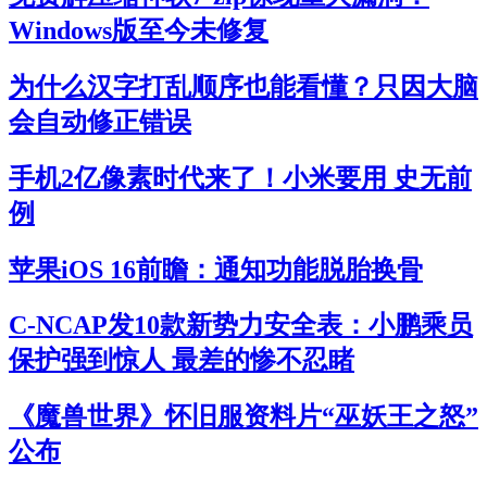
Windows版至今未修复
为什么汉字打乱顺序也能看懂？只因大脑
会自动修正错误
手机2亿像素时代来了！小米要用 史无前
例
苹果iOS 16前瞻：通知功能脱胎换骨
C-NCAP发10款新势力安全表：小鹏乘员
保护强到惊人 最差的惨不忍睹
《魔兽世界》怀旧服资料片“巫妖王之怒”
公布