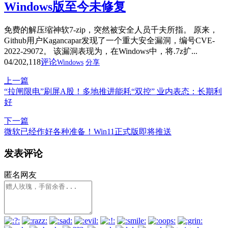
Windows版至今未修复
免费的解压缩神软7-zip，突然被安全人员千夫所指。 原来，
Github用户Kagancapar发现了一个重大安全漏洞，编号CVE-
2022-29072。 该漏洞表现为，在Windows中，将.7z扩...
04/20
2,118
评论
Windows
分享
上一篇
“拉闸限电”刷屏A股！多地推进能耗“双控” 业内表态：长期利
好
下一篇
微软已经作好各种准备！Win11正式版即将推送
发表评论
匿名网友