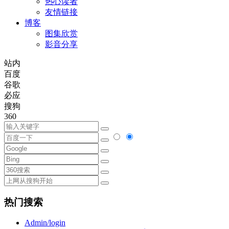
热心读者
友情链接
博客
图集欣赏
影音分享
站内
百度
谷歌
必应
搜狗
360
热门搜索
Admin/login