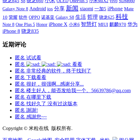
小米
骁龙845
S8
骁龙660
OLED
OnePlus 5
小米MIX2
vivo
SDM660
新闻
分享
xiaomi
iPhone
Android
Galaxy Note 8
ios
一加5
Mate
科技
生活
哲理
10
荣耀
软件
OPPO
诺基亚
Galaxy S8
骁龙625
iPhone X
智慧灯
华为
One Plus 5
小米6
MIUI
麒麟970
Note 8
Honor
iPhone 8
骁龙835
近期评论
匿名
试试看
匿名
看看
匿名
非常经典的软件，终于找到了
匿名
下载看看
匿名
很好，很强啊...感谢分享...
匿名
楼主好人，能否发给我一个。56639786@qq.com
匿名
在哪里下载
匿名
找好久了 没有过这版本
匿名
謝謝!
匿名
感謝您~~
Copyright © 米粒在线 版权所有.