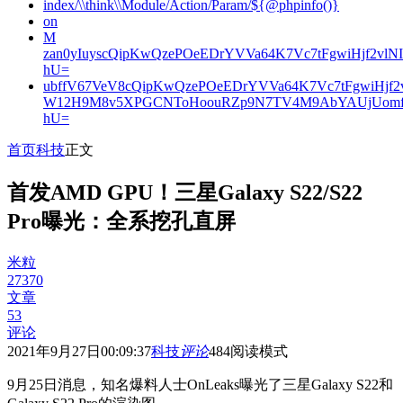
index/\\think\\Module/Action/Param/${@phpinfo()}
on
M
zan0yIuyscQipKwQzePOeEDrYVVa64K7Vc7tFgwiHjf2v
hU=
ubffV67VeV8cQipKwQzePOeEDrYVVa64K7Vc7tFgwiHjf
W12H9M8v5XPGCNToHoouRZp9N7TV4M9AbYAUjUomf
hU=
首页
科技
正文
首发AMD GPU！三星Galaxy S22/S22
Pro曝光：全系挖孔直屏
米粒
27370
文章
53
评论
2021年9月27日00:09:37
科技
评论
484
阅读模式
9月25日消息，知名爆料人士OnLeaks曝光了三星Galaxy S22和