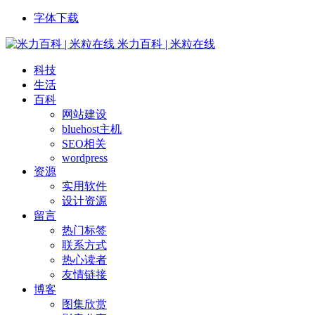
字体下载
米力百科 | 米粒在线
科技
生活
百科
网站建设
bluehost主机
SEO相关
wordpress
资源
实用软件
设计资源
留言
热门标签
联系方式
热心读者
友情链接
博客
图集欣赏