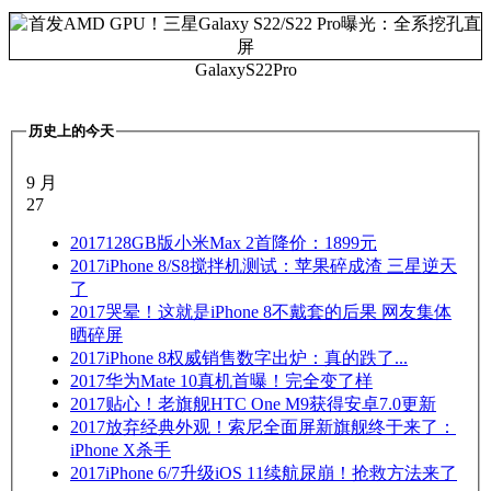
GalaxyS22Pro
历史上的今天
9 月
27
2017
128GB版小米Max 2首降价：1899元
2017
iPhone 8/S8搅拌机测试：苹果碎成渣 三星逆天
了
2017
哭晕！这就是iPhone 8不戴套的后果 网友集体
晒碎屏
2017
iPhone 8权威销售数字出炉：真的跌了...
2017
华为Mate 10真机首曝！完全变了样
2017
贴心！老旗舰HTC One M9获得安卓7.0更新
2017
放弃经典外观！索尼全面屏新旗舰终于来了：
iPhone X杀手
2017
iPhone 6/7升级iOS 11续航尿崩！抢救方法来了