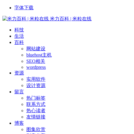
字体下载
米力百科 | 米粒在线
科技
生活
百科
网站建设
bluehost主机
SEO相关
wordpress
资源
实用软件
设计资源
留言
热门标签
联系方式
热心读者
友情链接
博客
图集欣赏