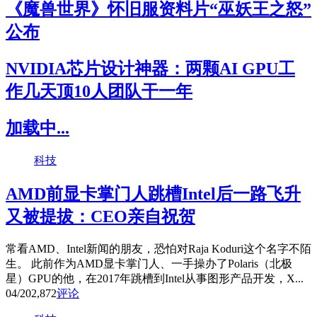
《魔兽世界》怀旧服资料片“巫妖王之怒”
公布
NVIDIA芯片设计神器：两颗AI GPU工
作几天顶10人团队干一年
加载中...
科技
AMD前显卡掌门人跳槽Intel后一路飞升
又被提拔：CEO亲自祝贺
常看AMD、Intel新闻的朋友，恐怕对Raja Koduri这个名字不陌
生。 此前作为AMD显卡掌门人、一手操办了Polaris（北极
星）GPU的他，在2017年跳槽到Intel从事图形产品开发，X...
04/20
2,872
评论