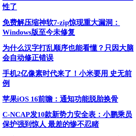
性了
免费解压缩神软7-zip惊现重大漏洞：
Windows版至今未修复
为什么汉字打乱顺序也能看懂？只因大脑
会自动修正错误
手机2亿像素时代来了！小米要用 史无前
例
苹果iOS 16前瞻：通知功能脱胎换骨
C-NCAP发10款新势力安全表：小鹏乘员
保护强到惊人 最差的惨不忍睹