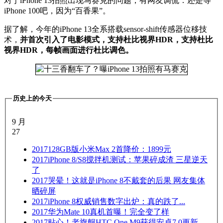
对于iPhone 13拍照出现马赛克的问题，有网友调侃：还是等
iPhone 100吧，因为“百香果”。
据了解，今年的iPhone 13全系搭载sensor-shift传感器位移技
术，
并首次引入了电影模式，支持杜比视界HDR，支持杜比
视界HDR，每帧画面进行杜比调色。
历史上的今天
9 月
27
2017
128GB版小米Max 2首降价：1899元
2017
iPhone 8/S8搅拌机测试：苹果碎成渣 三星逆天
了
2017
哭晕！这就是iPhone 8不戴套的后果 网友集体
晒碎屏
2017
iPhone 8权威销售数字出炉：真的跌了...
2017
华为Mate 10真机首曝！完全变了样
2017
贴心！老旗舰HTC One M9获得安卓7.0更新