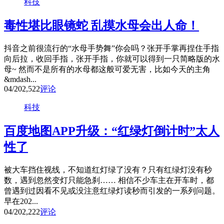
科技
毒性堪比眼镜蛇 乱摸水母会出人命！
抖音之前很流行的“水母手势舞”你会吗？张开手掌再捏住手指
向后拉，收回手指，张开手指，你就可以得到一只简略版的水
母~ 然而不是所有的水母都这般可爱无害，比如今天的主角
&mdash...
04/20
2,522
评论
科技
百度地图APP升级：“红绿灯倒计时”太人
性了
被大车挡住视线，不知道红灯绿了没有？只有红绿灯没有秒
数，遇到忽然变灯只能急刹…… 相信不少车主在开车时，都
曾遇到过因看不见或没注意红绿灯读秒而引发的一系列问题。
早在202...
04/20
2,222
评论