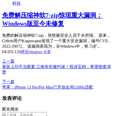
科技
免费解压缩神软7-zip惊现重大漏洞：
Windows版至今未修复
免费的解压缩神软7-zip，突然被安全人员千夫所指。 原来，
Github用户Kagancapar发现了一个重大安全漏洞，编号CVE-
2022-29072。 该漏洞表现为，在Windows中，将.7z扩...
04/20
2,124
评论
Windows
分享
上一篇
童装上印不当图案 江南布衣被约谈！投诉宝妈：希望彻查清
楚
下一篇
苹果：iPhone 13 Pro/Pro Max已开放全局120Hz适配
发表评论
匿名网友