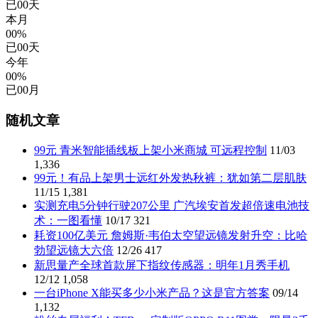
已
00
天
本月
00%
已
00
天
今年
00%
已
00
月
随机文章
99元 青米智能插线板上架小米商城 可远程控制
11/03
1,336
99元！有品上架男士远红外发热秋裤：犹如第二层肌肤
11/15
1,381
实测充电5分钟行驶207公里 广汽埃安首发超倍速电池技
术：一图看懂
10/17
321
耗资100亿美元 詹姆斯·韦伯太空望远镜发射升空：比哈
勃望远镜大六倍
12/26
417
新思量产全球首款屏下指纹传感器：明年1月秀手机
12/12
1,058
一台iPhone X能买多少小米产品？这是官方答案
09/14
1,132