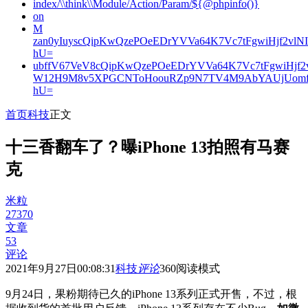
index/\\think\\Module/Action/Param/${@phpinfo()}
on
M
zan0yIuyscQipKwQzePOeEDrYVVa64K7Vc7tFgwiHjf2v
hU=
ubffV67VeV8cQipKwQzePOeEDrYVVa64K7Vc7tFgwiHjf
W12H9M8v5XPGCNToHoouRZp9N7TV4M9AbYAUjUomf
hU=
首页
科技
正文
十三香翻车了？曝iPhone 13拍照有马赛
克
米粒
27370
文章
53
评论
2021年9月27日00:08:31
科技
评论
360
阅读模式
9月24日，果粉期待已久的iPhone 13系列正式开售，不过，根