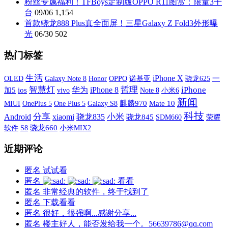
粉丝专属福利！TFBoys定制版OPPO R11图赏：限量3千
台
09/06
1,154
首款骁龙888 Plus真全面屏！三星Galaxy Z Fold3外形曝
光
06/30
502
热门标签
生活
iPhone X
OLED
Galaxy Note 8
OPPO
诺基亚
一
Honor
骁龙625
智慧灯
哲理
iPhone
华为
iPhone 8
加5
ios
vivo
小米6
Note 8
新闻
MIUI
OnePlus 5
One Plus 5
Galaxy S8
麒麟970
Mate 10
科技
分享
xiaomi
小米
Android
骁龙835
骁龙845
SDM660
荣耀
软件
S8
骁龙660
小米MIX2
近期评论
匿名
试试看
匿名
看看
匿名
非常经典的软件，终于找到了
匿名
下载看看
匿名
很好，很强啊...感谢分享...
匿名
楼主好人，能否发给我一个。56639786@qq.com