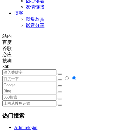
热心读者
友情链接
博客
图集欣赏
影音分享
站内
百度
谷歌
必应
搜狗
360
热门搜索
Admin/login