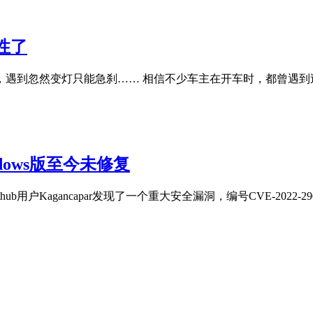
性了
遇到忽然变灯只能急刹…… 相信不少车主在开车时，都曾遇到
dows版至今未修复
户Kagancapar发现了一个重大安全漏洞，编号CVE-2022-2907