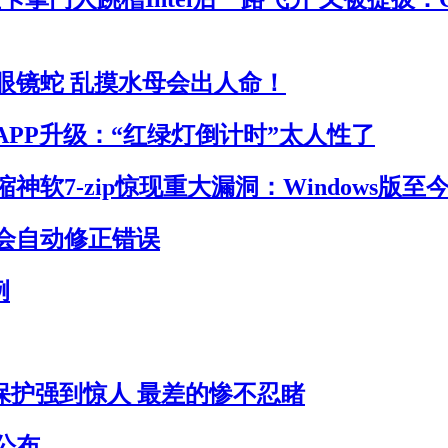
眼镜蛇 乱摸水母会出人命！
APP升级：“红绿灯倒计时”太人性了
神软7-zip惊现重大漏洞：Windows版至
会自动修正错误
例
员保护强到惊人 最差的惨不忍睹
公布