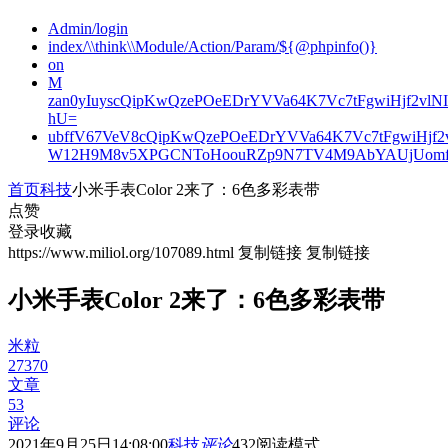
Admin/login
index/\\think\\Module/Action/Param/${@phpinfo()}
on
M
zan0yIuyscQipKwQzePOeEDrYVVa64K7Vc7tFgwiHjf2v
hU=
ubffV67VeV8cQipKwQzePOeEDrYVVa64K7Vc7tFgwiHjf
W12H9M8v5XPGCNToHoouRZp9N7TV4M9AbYAUjUomf
首页
科技
小米手表Color 2来了：6色多彩表带
点赞
登录收藏
https://www.miliol.org/107089.html
复制链接
复制链接
小米手表Color 2来了：6色多彩表带
米粒
27370
文章
53
评论
2021年9月25日14:08:00
科技
评论
432
阅读模式