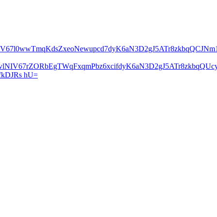
lNIV67l0wwTmqKdsZxeoNewupcd7dyK6aN3D2gJ5ATr8zkbqQCJN
2vlNIV67rZORbEgTWqFxqmPbz6xcifdyK6aN3D2gJ5ATr8zkbqQ
kDJRs hU=