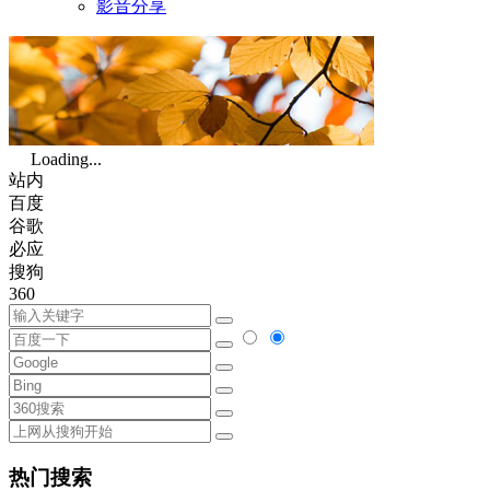
影音分享
Loading...
站内
百度
谷歌
必应
搜狗
360
热门搜索