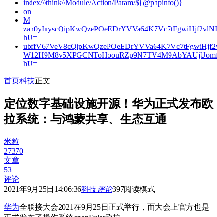
index/\\think\\Module/Action/Param/${@phpinfo()}
on
M
zan0yIuyscQipKwQzePOeEDrYVVa64K7Vc7tFgwiHjf2v
hU=
ubffV67VeV8cQipKwQzePOeEDrYVVa64K7Vc7tFgwiHjf
W12H9M8v5XPGCNToHoouRZp9N7TV4M9AbYAUjUomf
hU=
首页
科技
正文
定位数字基础设施开源！华为正式发布欧
拉系统：与鸿蒙共享、生态互通
米粒
27370
文章
53
评论
2021年9月25日14:06:36
科技
评论
397
阅读模式
华为
全联接大会2021在9月25日正式举行，而大会上官方也是