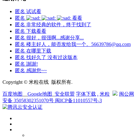
匿名
试试看
匿名
看看
匿名
非常经典的软件，终于找到了
匿名
下载看看
匿名
很好，很强啊...感谢分享...
匿名
楼主好人，能否发给我一个。56639786@qq.com
匿名
在哪里下载
匿名
找好久了 没有过这版本
匿名
謝謝!
匿名
感謝您~~
Copyright © 米粒在线 版权所有.
百度地图
__
Google地图
_
安全联盟
字体下载
.
米粒
闽公网
安备 35058302351070号
闽ICP备11010557号-3