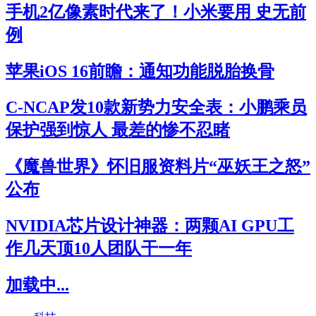
手机2亿像素时代来了！小米要用 史无前
例
苹果iOS 16前瞻：通知功能脱胎换骨
C-NCAP发10款新势力安全表：小鹏乘员
保护强到惊人 最差的惨不忍睹
《魔兽世界》怀旧服资料片“巫妖王之怒”
公布
NVIDIA芯片设计神器：两颗AI GPU工
作几天顶10人团队干一年
加载中...