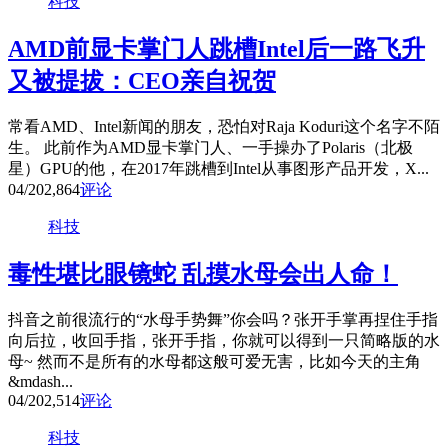
科技
AMD前显卡掌门人跳槽Intel后一路飞升
又被提拔：CEO亲自祝贺
常看AMD、Intel新闻的朋友，恐怕对Raja Koduri这个名字不陌
生。 此前作为AMD显卡掌门人、一手操办了Polaris（北极
星）GPU的他，在2017年跳槽到Intel从事图形产品开发，X...
04/20
2,864
评论
科技
毒性堪比眼镜蛇 乱摸水母会出人命！
抖音之前很流行的“水母手势舞”你会吗？张开手掌再捏住手指
向后拉，收回手指，张开手指，你就可以得到一只简略版的水
母~ 然而不是所有的水母都这般可爱无害，比如今天的主角
&mdash...
04/20
2,514
评论
科技