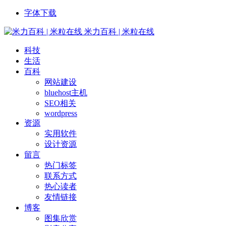
字体下载
米力百科 | 米粒在线
科技
生活
百科
网站建设
bluehost主机
SEO相关
wordpress
资源
实用软件
设计资源
留言
热门标签
联系方式
热心读者
友情链接
博客
图集欣赏