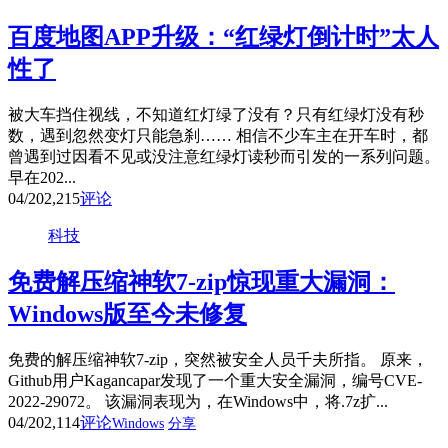
百度地图APP升级：“红绿灯倒计时”太人
性了
被大车挡住视线，不知道红灯绿了没有？只有红绿灯没有秒
数，遇到忽然变灯只能急刹…… 相信不少车主在开车时，都
曾遇到过因看不见或没注意红绿灯读秒而引发的一系列问题。
早在202...
04/20
2,215
评论
科技
免费解压缩神软7-zip惊现重大漏洞：
Windows版至今未修复
免费的解压缩神软7-zip，突然被安全人员千夫所指。 原来，
Github用户Kagancapar发现了一个重大安全漏洞，编号CVE-
2022-29072。 该漏洞表现为，在Windows中，将.7z扩...
04/20
2,114
评论
Windows
分享