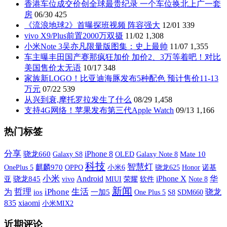
香港车位成交价创全球最贵纪录 一个车位换北上广一套
房
06/30
425
《流浪地球2》首曝探班视频 阵容强大
12/01
339
vivo X9/Plus前置2000万双摄
11/02
1,308
小米Note 3吴亦凡限量版图集：史上最帅
11/07
1,355
车主曝丰田国产赛那疯狂加价 加价2、3万等着吧！对比
美国售价太无语
10/17
348
家族新LOGO！比亚迪海豚发布5种配色 预计售价11-13
万元
07/22
539
从兴到衰,摩托罗拉发生了什么
08/29
1,458
支持4G网络！苹果发布第三代Apple Watch
09/13
1,166
热门标签
分享
iPhone 8
骁龙660
Galaxy S8
OLED
Galaxy Note 8
Mate 10
科技
智慧灯
OnePlus 5
麒麟970
OPPO
小米6
诺基
骁龙625
Honor
小米
iPhone X
Android
华
亚
骁龙845
vivo
MIUI
荣耀
软件
Note 8
新闻
哲理
iPhone
生活
为
骁龙
ios
一加5
One Plus 5
S8
SDM660
xiaomi
835
小米MIX2
近期评论