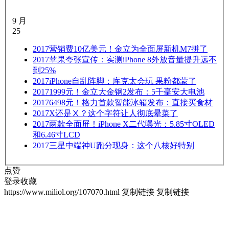
9 月
25
2017
营销费10亿美元！金立为全面屏新机M7拼了
2017
苹果夸张宣传：实测iPhone 8外放音量提升远不
到25%
2017
iPhone自乱阵脚：库克太会玩 果粉都蒙了
2017
1999元！金立大金钢2发布：5千毫安大电池
2017
6498元！格力首款智能冰箱发布：直接买食材
2017
X还是Ⅹ？这个字符让人彻底晕菜了
2017
两款全面屏！iPhone X二代曝光：5.85寸OLED
和6.46寸LCD
2017
三星中端神U跑分现身：这个八核好特别
点赞
登录收藏
https://www.miliol.org/107070.html
复制链接
复制链接