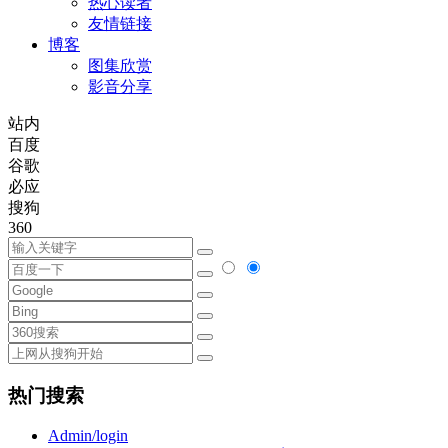
热心读者
友情链接
博客
图集欣赏
影音分享
站内
百度
谷歌
必应
搜狗
360
热门搜索
Admin/login