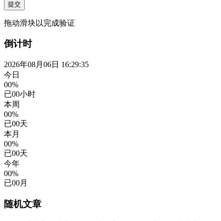
提交
拖动滑块以完成验证
倒计时
2026年08月06日 16:29:35
今日
00%
已
00
小时
本周
00%
已
00
天
本月
00%
已
00
天
今年
00%
已
00
月
随机文章