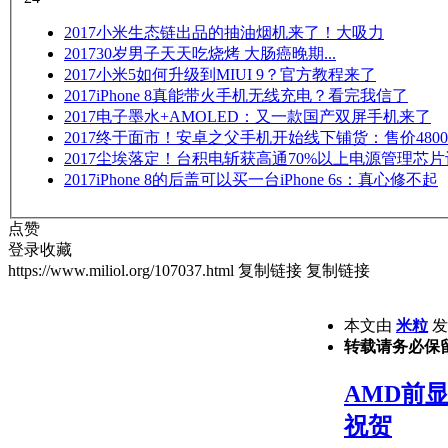
2017
小米生态链出品的抽油烟机来了！大吸力
2017
30岁男子天天吃烧烤 大肠癌晚期...
2017
小米5如何升级到MIUI 9？官方教程来了
2017
iPhone 8真能带火手机无线充电？看完我信了
2017
电子墨水+AMOLED：又一款国产双屏手机来了
2017
终于面市！安卓之父手机开始线下铺货：售价480
2017
尘埃落定！台积电斩获高通70%以上电源管理芯片
2017
iPhone 8的后盖可以买一台iPhone 6s：真心修不起
点赞
登录收藏
https://www.miliol.org/107037.html
复制链接
复制链接
本文由
米粒
发表
转载请务必保
AMD前显
祝贺