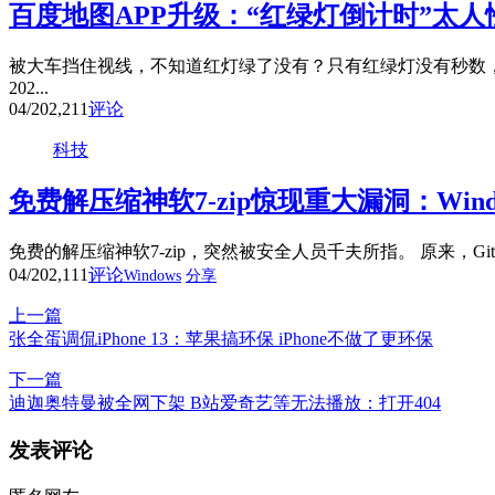
百度地图APP升级：“红绿灯倒计时”太人
被大车挡住视线，不知道红灯绿了没有？只有红绿灯没有秒数，
202...
04/20
2,211
评论
科技
免费解压缩神软7-zip惊现重大漏洞：Win
免费的解压缩神软7-zip，突然被安全人员千夫所指。 原来，Github用
04/20
2,111
评论
Windows
分享
上一篇
张全蛋调侃iPhone 13：苹果搞环保 iPhone不做了更环保
下一篇
迪迦奥特曼被全网下架 B站爱奇艺等无法播放：打开404
发表评论