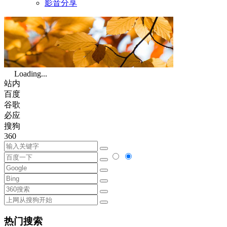
影音分享
Loading...
站内
百度
谷歌
必应
搜狗
360
热门搜索