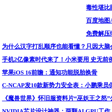
毒性堪比
百度地图
免费解压缩
为什么汉字打乱顺序也能看懂？只因大脑
手机2亿像素时代来了！小米要用 史无前
苹果iOS 16前瞻：通知功能脱胎换骨
C-NCAP发10款新势力安全表：小鹏乘
《魔兽世界》怀旧服资料片“巫妖王之怒”
NVIDIA芯片设计神器：两颗AI GPU工