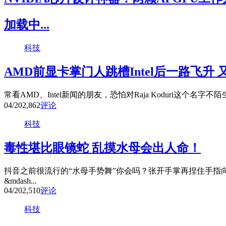
加载中...
科技
AMD前显卡掌门人跳槽Intel后一路飞升
常看AMD、Intel新闻的朋友，恐怕对Raja Koduri这个名字不
04/20
2,862
评论
科技
毒性堪比眼镜蛇 乱摸水母会出人命！
抖音之前很流行的“水母手势舞”你会吗？张开手掌再捏住手指
&mdash...
04/20
2,510
评论
科技