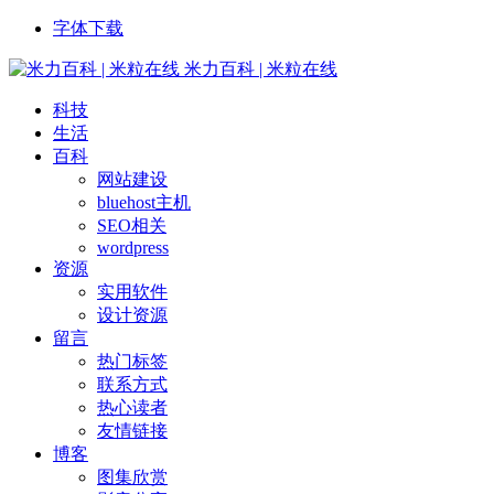
字体下载
米力百科 | 米粒在线
科技
生活
百科
网站建设
bluehost主机
SEO相关
wordpress
资源
实用软件
设计资源
留言
热门标签
联系方式
热心读者
友情链接
博客
图集欣赏