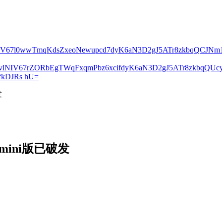
lNIV67l0wwTmqKdsZxeoNewupcd7dyK6aN3D2gJ5ATr8zkbqQCJN
2vlNIV67rZORbEgTWqFxqmPbz6xcifdyK6aN3D2gJ5ATr8zkbqQ
kDJRs hU=
发
mini版已破发