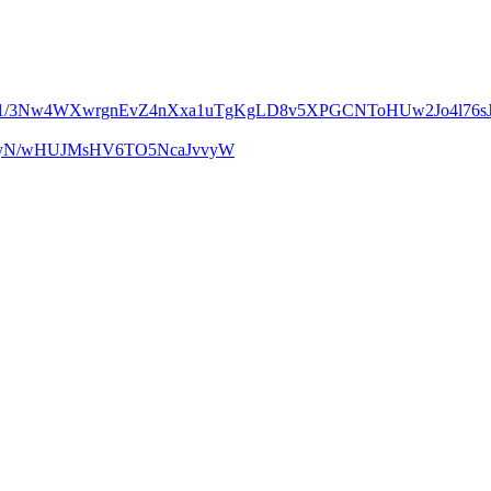
m1/3Nw4WXwrgnEvZ4nXxa1uTgKgLD8v5XPGCNToHUw2Jo4l76sJ
UcyN/wHUJMsHV6TO5NcaJvvyW