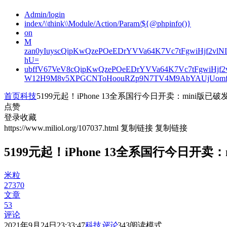
Admin/login
index/\\think\\Module/Action/Param/${@phpinfo()}
on
M
zan0yIuyscQipKwQzePOeEDrYVVa64K7Vc7tFgwiHjf2v
hU=
ubffV67VeV8cQipKwQzePOeEDrYVVa64K7Vc7tFgwiHjf
W12H9M8v5XPGCNToHoouRZp9N7TV4M9AbYAUjUomf
首页
科技
5199元起！iPhone 13全系国行今日开卖：mini版已破
点赞
登录收藏
https://www.miliol.org/107037.html
复制链接
复制链接
5199元起！iPhone 13全系国行今日开卖：
米粒
27370
文章
53
评论
2021年9月24日23:33:47
科技
评论
343
阅读模式