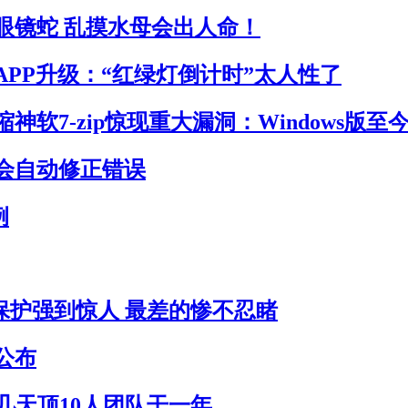
眼镜蛇 乱摸水母会出人命！
APP升级：“红绿灯倒计时”太人性了
神软7-zip惊现重大漏洞：Windows版至
会自动修正错误
例
员保护强到惊人 最差的惨不忍睹
公布
作几天顶10人团队干一年