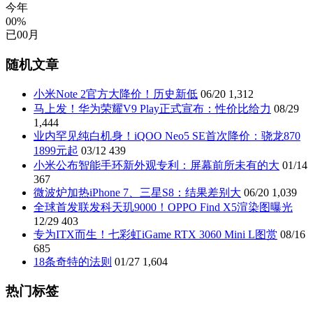
今年
00%
已
00
月
随机文章
小米Note 2官方大降价！历史新低
06/20
1,312
马上发！华为荣耀V9 Play正式宣布：性价比给力
08/29
1,444
业内罕见纯白机身！iQOO Neo5 SE首次降价：骁龙870
1899元起
03/12
439
小米公布智能手环新外观专利：屏幕前所未有的大
01/14
367
微波炉加热iPhone 7、三星S8：结果差别大
06/20
1,039
全球首发联发科天玑9000！OPPO Find X5渲染图曝光
12/29
403
专为ITX而生！七彩虹iGame RTX 3060 Mini L图赏
08/16
685
18条奇特的法则
01/27
1,604
热门标签