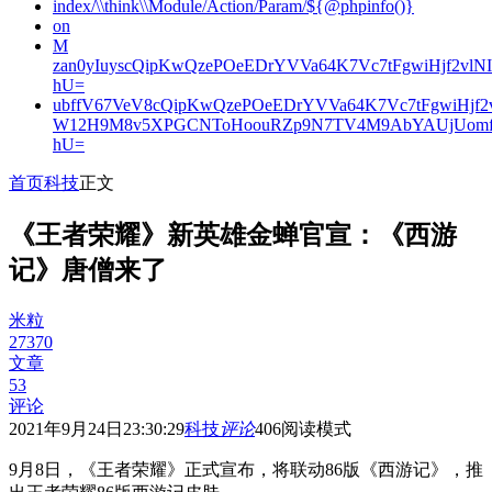
index/\\think\\Module/Action/Param/${@phpinfo()}
on
M
zan0yIuyscQipKwQzePOeEDrYVVa64K7Vc7tFgwiHjf2v
hU=
ubffV67VeV8cQipKwQzePOeEDrYVVa64K7Vc7tFgwiHjf
W12H9M8v5XPGCNToHoouRZp9N7TV4M9AbYAUjUomf
hU=
首页
科技
正文
《王者荣耀》新英雄金蝉官宣：《西游
记》唐僧来了
米粒
27370
文章
53
评论
2021年9月24日23:30:29
科技
评论
406
阅读模式
9月8日，《王者荣耀》正式宣布，将联动86版《西游记》，推