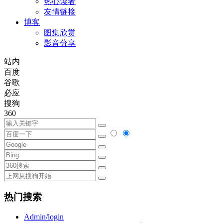
热心读者
友情链接
博客
图集欣赏
影音分享
站内
百度
谷歌
必应
搜狗
360
热门搜索
Admin/login