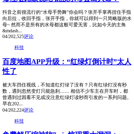
抖音之前很流行的“水母手势舞”你会吗？张开手掌再捏住手指
向后拉，收回手指，张开手指，你就可以得到一只简略版的水
母~ 然而不是所有的水母都这般可爱无害，比如今天的主角
&mdash...
04/20
2,525
评论
科技
百度地图APP升级：“红绿灯倒计时”太人
性了
被大车挡住视线，不知道红灯绿了没有？只有红绿灯没有秒
数，遇到忽然变灯只能急刹…… 相信不少车主在开车时，都
曾遇到过因看不见或没注意红绿灯读秒而引发的一系列问题。
早在202...
04/20
2,224
评论
科技