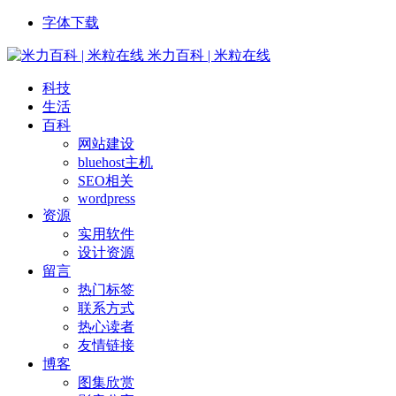
字体下载
米力百科 | 米粒在线
科技
生活
百科
网站建设
bluehost主机
SEO相关
wordpress
资源
实用软件
设计资源
留言
热门标签
联系方式
热心读者
友情链接
博客
图集欣赏