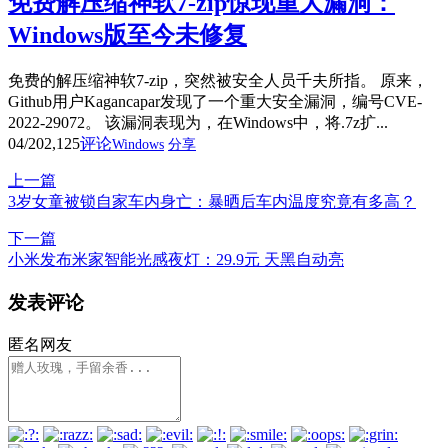
免费解压缩神软7-zip惊现重大漏洞：
Windows版至今未修复
免费的解压缩神软7-zip，突然被安全人员千夫所指。 原来，
Github用户Kagancapar发现了一个重大安全漏洞，编号CVE-
2022-29072。 该漏洞表现为，在Windows中，将.7z扩...
04/20
2,125
评论
Windows
分享
上一篇
3岁女童被锁自家车内身亡：暴晒后车内温度究竟有多高？
下一篇
小米发布米家智能光感夜灯：29.9元 天黑自动亮
发表评论
匿名网友