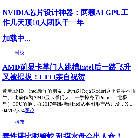
NVIDIA芯片设计神器：两颗AI GPU工
作几天顶10人团队干一年
加载中...
科技
AMD前显卡掌门人跳槽Intel后一路飞升
又被提拔：CEO亲自祝贺
常看AMD、Intel新闻的朋友，恐怕对Raja Koduri这个名字不陌
生。 此前作为AMD显卡掌门人、一手操办了Polaris（北极
星）GPU的他，在2017年跳槽到Intel从事图形产品开发，X...
04/20
2,874
评论
科技
毒性堪比眼镜蛇 乱摸水母会出人命！