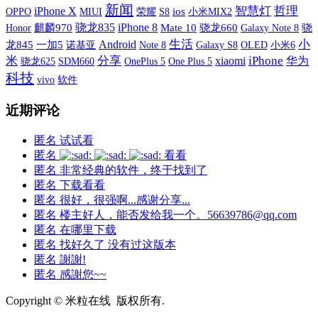
新闻
iPhone X
智慧灯
哲理
OPPO
MIUI
荣耀
S8
ios
小米MIX2
骁龙835
iPhone 8
麒麟970
Mate 10
骁龙660
Galaxy Note 8
骁
Honor
生活
小
Android
龙845
一加5
诺基亚
Galaxy S8
OLED
小米6
Note 8
米
分享
xiaomi
iPhone
华为
SDM660
OnePlus 5
One Plus 5
骁龙625
科技
vivo
软件
近期评论
匿名
试试看
匿名
看看
匿名
非常经典的软件，终于找到了
匿名
下载看看
匿名
很好，很强啊...感谢分享...
匿名
楼主好人，能否发给我一个。56639786@qq.com
匿名
在哪里下载
匿名
找好久了 没有过这版本
匿名
謝謝!
匿名
感謝您~~
Copyright © 米粒在线 版权所有.