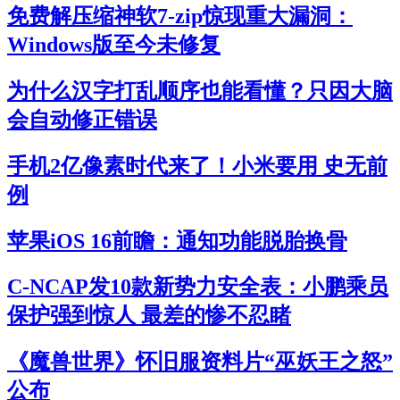
免费解压缩神软7-zip惊现重大漏洞：
Windows版至今未修复
为什么汉字打乱顺序也能看懂？只因大脑
会自动修正错误
手机2亿像素时代来了！小米要用 史无前
例
苹果iOS 16前瞻：通知功能脱胎换骨
C-NCAP发10款新势力安全表：小鹏乘员
保护强到惊人 最差的惨不忍睹
《魔兽世界》怀旧服资料片“巫妖王之怒”
公布