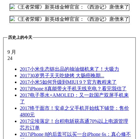
历史上的今天
9 月
24
2017
小米生态链出品的抽油烟机来了！大吸力
2017
30岁男子天天吃烧烤 大肠癌晚期...
2017
小米5如何升级到MIUI 9？官方教程来了
2017
iPhone 8真能带火手机无线充电？看完我信了
2017
电子墨水+AMOLED：又一款国产双屏手机来
了
2017
终于面市！安卓之父手机开始线下铺货：售价
4800元
2017
尘埃落定！台积电斩获高通70%以上电源管理
芯片订单
2017
iPhone 8的后盖可以买一台iPhone 6s：真心修不