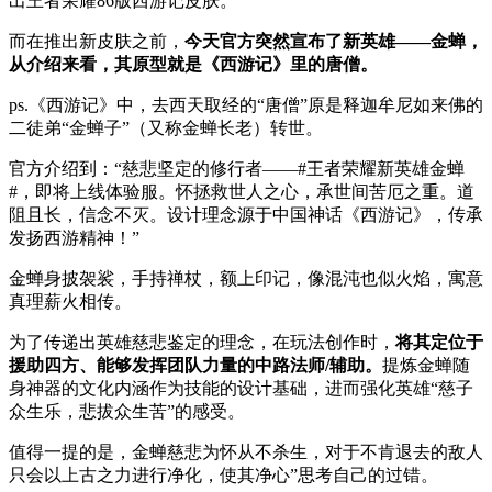
出王者荣耀86版西游记皮肤。
而在推出新皮肤之前，
今天官方突然宣布了新英雄——金蝉，
从介绍来看，其原型就是《西游记》里的唐僧。
ps.《西游记》中，去西天取经的“唐僧”原是释迦牟尼如来佛的
二徒弟“金蝉子”（又称金蝉长老）转世。
官方介绍到：“慈悲坚定的修行者——#王者荣耀新英雄金蝉
#，即将上线体验服。怀拯救世人之心，承世间苦厄之重。道
阻且长，信念不灭。设计理念源于中国神话《西游记》，传承
发扬西游精神！”
金蝉身披袈裟，手持禅杖，额上印记，像混沌也似火焰，寓意
真理薪火相传。
为了传递出英雄慈悲鉴定的理念，在玩法创作时，
将其定位于
援助四方、能够发挥团队力量的中路法师/辅助。
提炼金蝉随
身神器的文化内涵作为技能的设计基础，进而强化英雄“慈子
众生乐，悲拔众生苦”的感受。
值得一提的是，金蝉慈悲为怀从不杀生，对于不肯退去的敌人
只会以上古之力进行净化，使其净心”思考自己的过错。