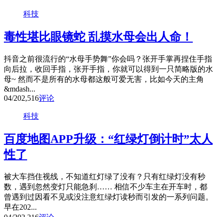
科技
毒性堪比眼镜蛇 乱摸水母会出人命！
抖音之前很流行的“水母手势舞”你会吗？张开手掌再捏住手指
向后拉，收回手指，张开手指，你就可以得到一只简略版的水
母~ 然而不是所有的水母都这般可爱无害，比如今天的主角
&mdash...
04/20
2,516
评论
科技
百度地图APP升级：“红绿灯倒计时”太人
性了
被大车挡住视线，不知道红灯绿了没有？只有红绿灯没有秒
数，遇到忽然变灯只能急刹…… 相信不少车主在开车时，都
曾遇到过因看不见或没注意红绿灯读秒而引发的一系列问题。
早在202...