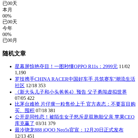
已
00
天
本月
00%
已
00
天
今年
00%
已
00
月
随机文章
星幕屏惊艳夺目！一图秒懂OPPO R11s：2999元
11/02
1,190
罗技携手CHINA RACER中国好车手 共筑赛车⁺潮流生活
社区
12/18
353
《新大头儿子和小头爸爸4》预告 父子勇闯虚拟世界
07/05
422
比茅台难抢 片仔癀一粒售价上千 官方表态：不要盲目购
买、囤积
07/18
381
公开是同性恋！被陌生女子怒斥是双胞胎父亲 苹果CEO
库克赢了
03/31
379
最冷骁龙888 iQOO Neo5s官宣：12月20日正式发布
12/13
451