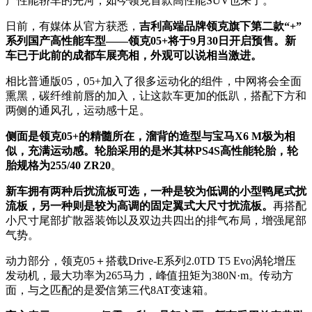
产性能轿车的先河，如今领克首款高性能SUV也来了。
日前，有媒体从官方获悉，
吉利高端品牌领克旗下第二款“+”
系列国产高性能车型——领克05+将于9月30日开启预售。新
车已于此前的成都车展亮相，外观可以说相当激进。
相比普通版05，05+加入了很多运动化的组件，中网将会全面
熏黑，碳纤维前唇的加入，让这款车更加的低趴，搭配下方和
两侧的通风孔，运动感十足。
侧面是领克05+的精髓所在，溜背的造型与宝马X6 M极为相
似，充满运动感。轮胎采用的是米其林PS4S高性能轮胎，轮
胎规格为255/40 ZR20
。
新车拥有两种后扰流板可选，一种是较为低调的小型鸭尾式扰
流板，另一种则是较为高调的固定翼式大尺寸扰流板。
再搭配
小尺寸尾部扩散器装饰以及双边共四出的排气布局，增强尾部
气势。
动力部分，领克05＋搭载Drive-E系列2.0TD T5 Evo涡轮增压
发动机，最大功率为265马力，峰值扭矩为380N·m。传动方
面，与之匹配的是爱信第三代8AT变速箱。