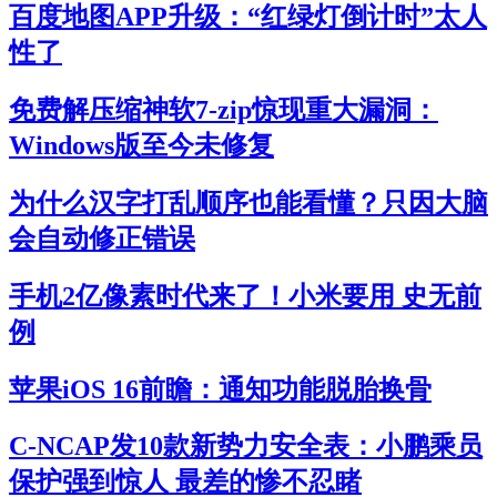
百度地图APP升级：“红绿灯倒计时”太人
性了
免费解压缩神软7-zip惊现重大漏洞：
Windows版至今未修复
为什么汉字打乱顺序也能看懂？只因大脑
会自动修正错误
手机2亿像素时代来了！小米要用 史无前
例
苹果iOS 16前瞻：通知功能脱胎换骨
C-NCAP发10款新势力安全表：小鹏乘员
保护强到惊人 最差的惨不忍睹