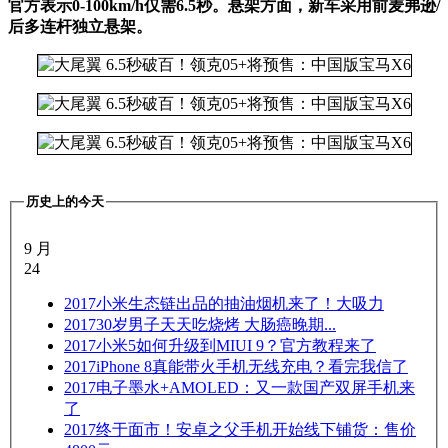
官方表示0-100km/h仅需6.5秒。悬架方面，新车采用前麦弗逊/
后多连杆独立悬架。
历史上的今天
9 月
24
2017
小米生态链出品的抽油烟机来了！大吸力
2017
30岁男子天天吃烧烤 大肠癌晚期...
2017
小米5如何升级到MIUI 9？官方教程来了
2017
iPhone 8真能带火手机无线充电？看完我信了
2017
电子墨水+AMOLED：又一款国产双屏手机来
了
2017
终于面市！安卓之父手机开始线下铺货：售价