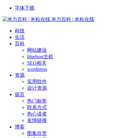
字体下载
米力百科 | 米粒在线
科技
生活
百科
网站建设
bluehost主机
SEO相关
wordpress
资源
实用软件
设计资源
留言
热门标签
联系方式
热心读者
友情链接
博客
图集欣赏