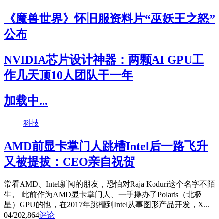
《魔兽世界》怀旧服资料片“巫妖王之怒”
公布
NVIDIA芯片设计神器：两颗AI GPU工
作几天顶10人团队干一年
加载中...
科技
AMD前显卡掌门人跳槽Intel后一路飞升
又被提拔：CEO亲自祝贺
常看AMD、Intel新闻的朋友，恐怕对Raja Koduri这个名字不陌
生。 此前作为AMD显卡掌门人、一手操办了Polaris（北极
星）GPU的他，在2017年跳槽到Intel从事图形产品开发，X...
04/20
2,864
评论