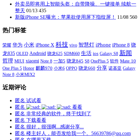
外卖员即将用上智能头盔：自带降噪、一键接单 续航一
整天
01/13
435
新版iPhone SE曝光：苹果欲使用屏下指纹屏！
11/08
560
热门标签
科技
小米
iPhone X
智慧灯
iPhone
华为
iPhone 8
骁
荣耀
vivo
新闻
生活
龙835
Android
OLED
SDM660
ios
Galaxy S8
骁龙625
哲理
xiaomi
MIUI
一加5
骁龙845
S8
OnePlus 5
软件
Mate 10
Note 8
分享
One Plus 5
麒麟970
小米6
OPPO
骁龙660
诺基亚
Galaxy
Honor
Note 8
小米MIX2
近期评论
匿名
试试看
匿名
看看
匿名
非常经典的软件，终于找到了
匿名
下载看看
匿名
很好，很强啊...感谢分享...
匿名
楼主好人，能否发给我一个。56639786@qq.com
匿名
在哪里下载