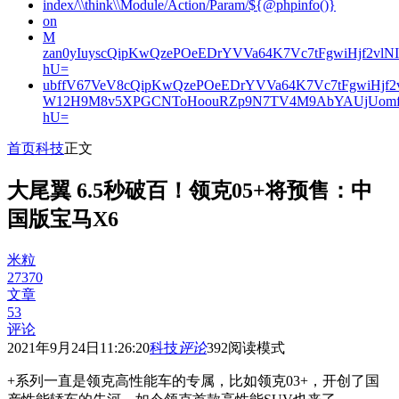
index/\\think\\Module/Action/Param/${@phpinfo()}
on
M
zan0yIuyscQipKwQzePOeEDrYVVa64K7Vc7tFgwiHjf2v
hU=
ubffV67VeV8cQipKwQzePOeEDrYVVa64K7Vc7tFgwiHjf
W12H9M8v5XPGCNToHoouRZp9N7TV4M9AbYAUjUomf
hU=
首页
科技
正文
大尾翼 6.5秒破百！领克05+将预售：中
国版宝马X6
米粒
27370
文章
53
评论
2021年9月24日11:26:20
科技
评论
392
阅读模式
+系列一直是领克高性能车的专属，比如领克03+，开创了国