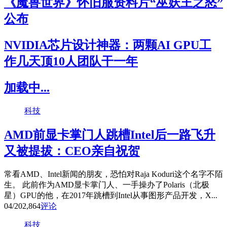
《魔兽世界》怀旧服资料片“巫妖王之怒”
公布
NVIDIA芯片设计神器：两颗AI GPU工
作几天顶10人团队干一年
加载中...
科技
AMD前显卡掌门人跳槽Intel后一路飞升
又被提拔：CEO亲自祝贺
常看AMD、Intel新闻的朋友，恐怕对Raja Koduri这个名字不陌
生。 此前作为AMD显卡掌门人、一手操办了Polaris（北极
星）GPU的他，在2017年跳槽到Intel从事图形产品开发，X...
04/20
2,864
评论
科技