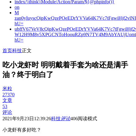
index/\\think\\Module/Action/Param/${@phpinfo()}
on
M
zan0yIuyscQipKwQzePOeEDrYVVa64K7Vc7tFgwiHjf2v
hU=
ubffV67VeV8cQipKwQzePOeEDrYVVa64K7Vc7tFgwiHjf
W12H9M8v5XPGCNToHoouRZp9N7TV4M9AbYAUjUomf
hU=
首页
科技
正文
吃小龙虾时 明明戴着手套为啥还是满手
油？终于明白了
米粒
27370
文章
53
评论
2021年9月23日12:39:26
科技
评论
406
阅读模式
小龙虾有多好吃？