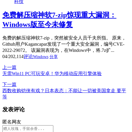
科技
免费解压缩神软7-zip惊现重大漏洞：
Windows版至今未修复
免费的解压缩神软7-zip，突然被安全人员千夫所指。 原来，
Github用户Kagancapar发现了一个重大安全漏洞，编号CVE-
2022-29072。 该漏洞表现为，在Windows中，将.7z扩...
04/20
2,114
评论
Windows
分享
上一篇
无需Win11 PC可玩安卓！华为移动应用引擎体验
下一篇
西数收购铠侠有戏？日本表态：不能让一切被美国拿走 要平
等
发表评论
匿名网友