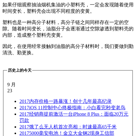
如果仔细观察抽油烟机集油的小塑料壳，一定会发现随着使用
时间变长，塑料壳会出现不同程度的变黄。
塑料也是一种高分子材料，高分子链之间同样存在一定的空
隙。随着时间变长，油脂分子会逐渐通过空隙渗透到塑料壳的
内部，造成整个塑料壳变黄。
因此，在使用经常接触到油脂的高分子材料时，我们要做到勤
清洗、勤更换。
历史上的今天
9 月
23
2017
内存价格一路暴涨！创十几年最高纪录
2017
iOS 11控制中心终极指南：小白看完秒变老鸟
2017
经销商提前激活一台iPhone 8 Plus：面临20万元
罚款
2017
饿了么无人机首次亮相：时速最高65千米
2017
5000毫安电池！金立大金钢2现身工信部