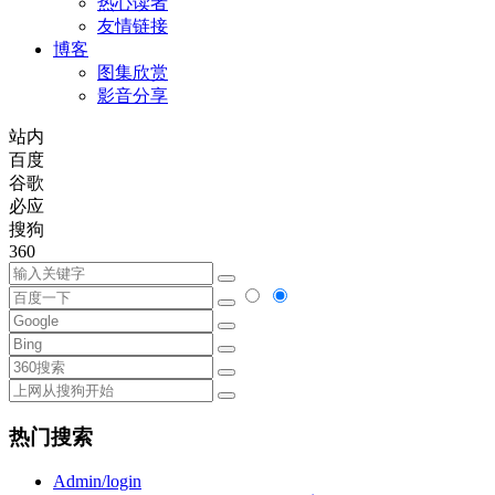
热心读者
友情链接
博客
图集欣赏
影音分享
站内
百度
谷歌
必应
搜狗
360
热门搜索
Admin/login