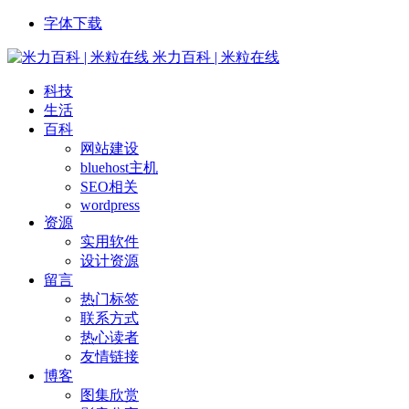
字体下载
米力百科 | 米粒在线
科技
生活
百科
网站建设
bluehost主机
SEO相关
wordpress
资源
实用软件
设计资源
留言
热门标签
联系方式
热心读者
友情链接
博客
图集欣赏