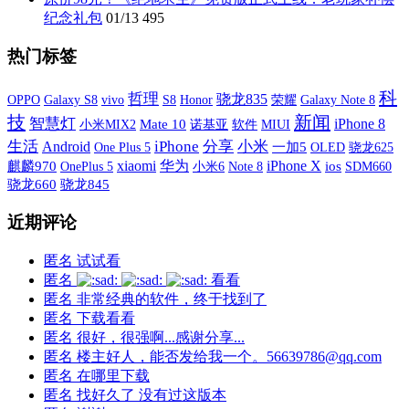
纪念礼包
01/13
495
热门标签
科
哲理
骁龙835
OPPO
Galaxy S8
vivo
S8
荣耀
Galaxy Note 8
Honor
技
新闻
智慧灯
iPhone 8
小米MIX2
Mate 10
诺基亚
软件
MIUI
生活
iPhone
分享
小米
Android
One Plus 5
一加5
OLED
骁龙625
xiaomi
iPhone X
华为
麒麟970
OnePlus 5
小米6
ios
SDM660
Note 8
骁龙660
骁龙845
近期评论
匿名
试试看
匿名
看看
匿名
非常经典的软件，终于找到了
匿名
下载看看
匿名
很好，很强啊...感谢分享...
匿名
楼主好人，能否发给我一个。56639786@qq.com
匿名
在哪里下载
匿名
找好久了 没有过这版本