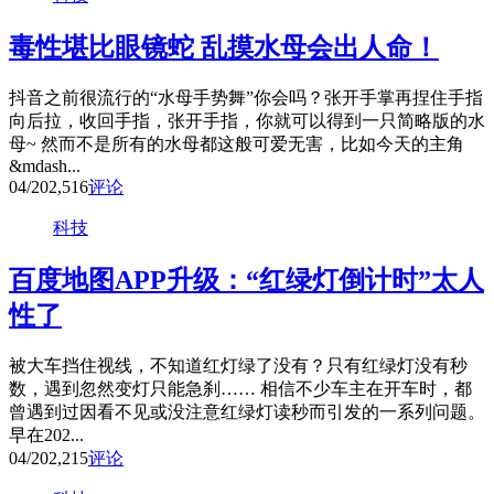
毒性堪比眼镜蛇 乱摸水母会出人命！
抖音之前很流行的“水母手势舞”你会吗？张开手掌再捏住手指
向后拉，收回手指，张开手指，你就可以得到一只简略版的水
母~ 然而不是所有的水母都这般可爱无害，比如今天的主角
&mdash...
04/20
2,516
评论
科技
百度地图APP升级：“红绿灯倒计时”太人
性了
被大车挡住视线，不知道红灯绿了没有？只有红绿灯没有秒
数，遇到忽然变灯只能急刹…… 相信不少车主在开车时，都
曾遇到过因看不见或没注意红绿灯读秒而引发的一系列问题。
早在202...
04/20
2,215
评论