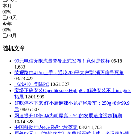
本月
00%
已
00
天
今年
00%
已
00
月
随机文章
99元电信无限流量套餐正式发布！竟然是这样
05/18
1,683
荣耀路由4 Pro上手：通吃200平大户型 消灭信号死角
03/23
422
《战神》登陆PC
10/21
327
宝塔正确安装Openlitespeed+php8，解决安装不上imagick
拓展
12/01
909
好吃停不下来 红小厨麻辣小龙虾尾发车：250g×8盒99.9
元
08/05
507
网速提升10倍 华为胡厚崑：5G的发展速度远超预期
10/14
328
中国移动年内4G招标尘埃落定
08/24
1,763
原价98元！《绝地求生》免费版正式上线：老玩家补偿