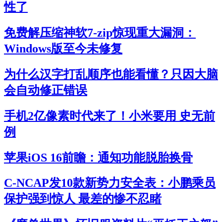
性了
免费解压缩神软7-zip惊现重大漏洞：
Windows版至今未修复
为什么汉字打乱顺序也能看懂？只因大脑
会自动修正错误
手机2亿像素时代来了！小米要用 史无前
例
苹果iOS 16前瞻：通知功能脱胎换骨
C-NCAP发10款新势力安全表：小鹏乘员
保护强到惊人 最差的惨不忍睹