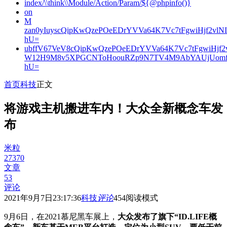
index/\\think\\Module/Action/Param/${@phpinfo()}
on
M
zan0yIuyscQipKwQzePOeEDrYVVa64K7Vc7tFgwiHjf2v
hU=
ubffV67VeV8cQipKwQzePOeEDrYVVa64K7Vc7tFgwiHjf
W12H9M8v5XPGCNToHoouRZp9N7TV4M9AbYAUjUomf
hU=
首页
科技
正文
将游戏主机搬进车内！大众全新概念车发
布
米粒
27370
文章
53
评论
2021年9月7日23:17:36
科技
评论
454
阅读模式
9月6日，在2021慕尼黑车展上，
大众发布了旗下“ID.LIFE概