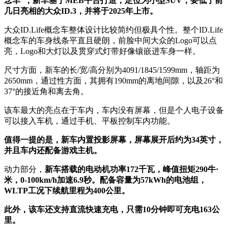
念车”，新车基于MEB平台打造，定位为小型SUV，要低于前
几日亮相的大众ID.3，并将于2025年上市。
大众ID.Life概念车整体设计比较简约但极具个性。整个ID.Life
概念车的车身线条平直且硬朗，前脸中间大众的Logo可以点
亮，Logo和大灯以及贯穿式灯带好像镶嵌进车身一样。
尺寸方面，新车的长/宽/高分别为4091/1845/1599mm，轴距为
2650mm，通过性方面，其拥有190mm的离地间隙，以及26°和
37°的接近角和离去角。
该车最大的亮点在于车内，车内没有屏幕，但是个人电子设备
可以接入车机，通过手机、平板控制车内功能。
值得一提的是，新车内置投影屏幕，屏幕展开后约为34英寸，
并且车内还配备游戏主机。
动力部分，
新车搭载的电动机功率172千瓦，峰值扭矩290牛·
米，0-100km/h加速6.9秒。配备容量为57kWh的电池组，
WLTP工况下续航里程为400公里。
此外，该车还支持直流快速充电，只需10分钟即可充电163公
里。