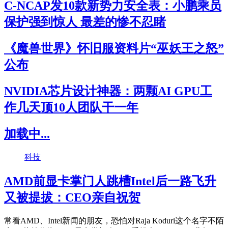
C-NCAP发10款新势力安全表：小鹏乘员
保护强到惊人 最差的惨不忍睹
《魔兽世界》怀旧服资料片“巫妖王之怒”
公布
NVIDIA芯片设计神器：两颗AI GPU工
作几天顶10人团队干一年
加载中...
科技
AMD前显卡掌门人跳槽Intel后一路飞升
又被提拔：CEO亲自祝贺
常看AMD、Intel新闻的朋友，恐怕对Raja Koduri这个名字不陌