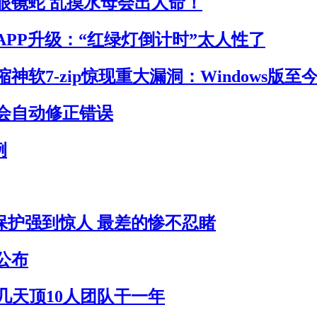
眼镜蛇 乱摸水母会出人命！
APP升级：“红绿灯倒计时”太人性了
神软7-zip惊现重大漏洞：Windows版至
会自动修正错误
例
员保护强到惊人 最差的惨不忍睹
公布
作几天顶10人团队干一年