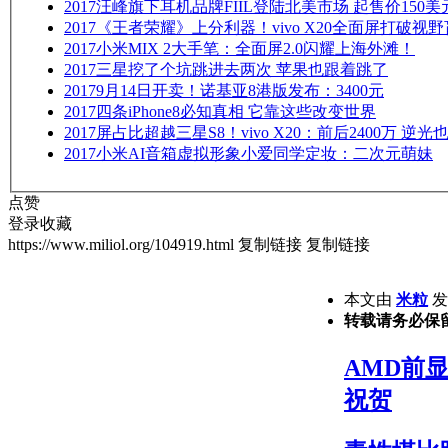
2017
汪峰旗下耳机品牌FIIL登陆北美市场 起售价150美
2017
《王者荣耀》上分利器！vivo X20全面屏打破视
2017
小米MIX 2大手笔：全面屏2.0闪耀上海外滩！
2017
三星挖了个坑跳进去两次 苹果也跟着跳了
2017
9月14日开卖！诺基亚8港版发布：3400元
2017
四条iPhone8必知真相 它靠这些改变世界
2017
屏占比超越三星S8！vivo X20：前后2400万 逆光
2017
小米AI音箱虚拟形象小爱同学定妆：二次元萌妹
点赞
登录收藏
https://www.miliol.org/104919.html
复制链接
复制链接
本文由
米粒
发表
转载请务必保
AMD前显
祝贺