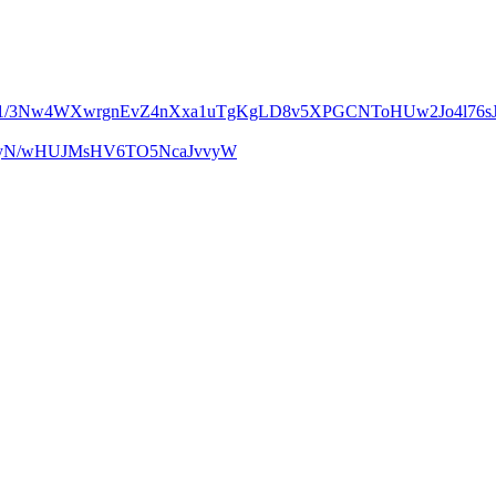
m1/3Nw4WXwrgnEvZ4nXxa1uTgKgLD8v5XPGCNToHUw2Jo4l76sJ
UcyN/wHUJMsHV6TO5NcaJvvyW