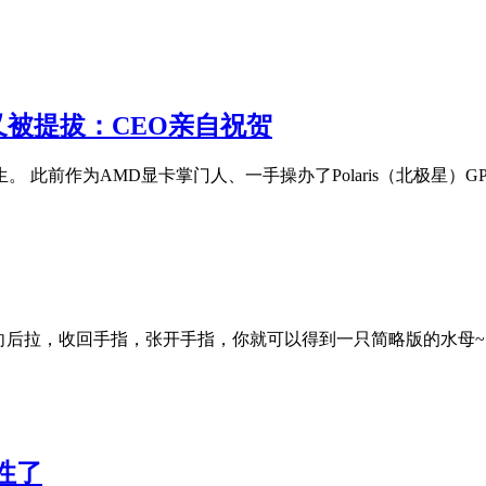
 又被提拔：CEO亲自祝贺
陌生。 此前作为AMD显卡掌门人、一手操办了Polaris（北极星）GP
向后拉，收回手指，张开手指，你就可以得到一只简略版的水母~
性了