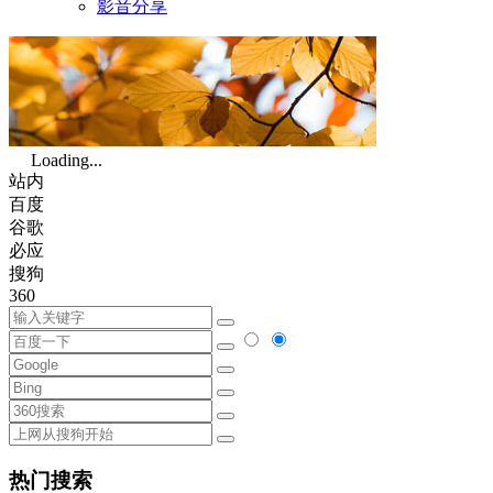
影音分享
Loading...
站内
百度
谷歌
必应
搜狗
360
热门搜索