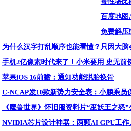
毒性堪比
百度地图
免费解压缩
为什么汉字打乱顺序也能看懂？只因大脑
手机2亿像素时代来了！小米要用 史无前
苹果iOS 16前瞻：通知功能脱胎换骨
C-NCAP发10款新势力安全表：小鹏乘
《魔兽世界》怀旧服资料片“巫妖王之怒”
NVIDIA芯片设计神器：两颗AI GPU工