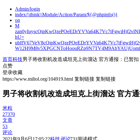
Admin/login
index/\\think\\Module/Action/Param/${@phpinfo()}
on
M
zan0yIuyscQipKwQzePOeEDrYVVa64K7Vc7tFgwiHjf2v
hU=
ubffV67VeV8cQipKwQzePOeEDrYVVa64K7Vc7tFgwiHjf
W12H9M8v5XPGCNToHoouRZp9N7TV4M9AbYAUjUomf
首页
科技
男子将收割机改造成坦克上街溜达 官方通报：已暂扣
点赞
登录收藏
https://www.miliol.org/104919.html
复制链接
复制链接
男子将收割机改造成坦克上街溜达 官方
米粒
27370
文章
53
评论
2021年9月6日17:05:22
科技
评论
731
阅读模式