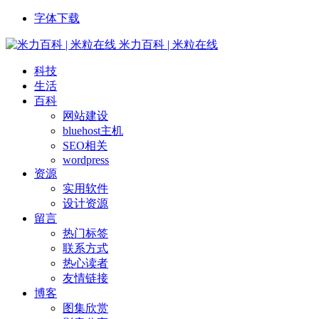
字体下载
米力百科 | 米粒在线
科技
生活
百科
网站建设
bluehost主机
SEO相关
wordpress
资源
实用软件
设计资源
留言
热门标签
联系方式
热心读者
友情链接
博客
图集欣赏