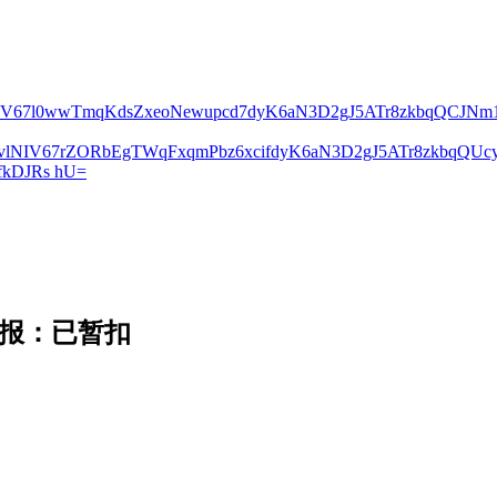
lNIV67l0wwTmqKdsZxeoNewupcd7dyK6aN3D2gJ5ATr8zkbqQCJN
2vlNIV67rZORbEgTWqFxqmPbz6xcifdyK6aN3D2gJ5ATr8zkbqQ
kDJRs hU=
通报：已暂扣