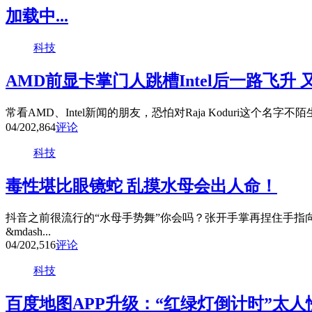
加载中...
科技
AMD前显卡掌门人跳槽Intel后一路飞升
常看AMD、Intel新闻的朋友，恐怕对Raja Koduri这个名字不
04/20
2,864
评论
科技
毒性堪比眼镜蛇 乱摸水母会出人命！
抖音之前很流行的“水母手势舞”你会吗？张开手掌再捏住手指
&mdash...
04/20
2,516
评论
科技
百度地图APP升级：“红绿灯倒计时”太人