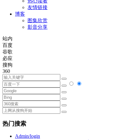
热心读者
友情链接
博客
图集欣赏
影音分享
站内
百度
谷歌
必应
搜狗
360
热门搜索
Admin/login