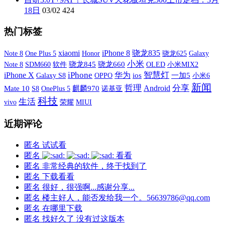
18日
03/02
424
热门标签
xiaomi
iPhone 8
骁龙835
One Plus 5
Galaxy
Note 8
Honor
骁龙625
小米
Note 8
SDM660
软件
骁龙845
骁龙660
OLED
小米MIX2
iPhone X
iPhone
智慧灯
华为
Galaxy S8
OPPO
ios
一加5
小米6
新闻
哲理
分享
Android
Mate 10
S8
OnePlus 5
麒麟970
诺基亚
科技
生活
vivo
荣耀
MIUI
近期评论
匿名
试试看
匿名
看看
匿名
非常经典的软件，终于找到了
匿名
下载看看
匿名
很好，很强啊...感谢分享...
匿名
楼主好人，能否发给我一个。56639786@qq.com
匿名
在哪里下载
匿名
找好久了 没有过这版本