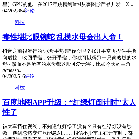
星）GPU的他，在2017年跳槽到Intel从事图形产品开发，X...
04/20
2,864
评论
科技
毒性堪比眼镜蛇 乱摸水母会出人命！
抖音之前很流行的“水母手势舞”你会吗？张开手掌再捏住手指
向后拉，收回手指，张开手指，你就可以得到一只简略版的水
母~ 然而不是所有的水母都这般可爱无害，比如今天的主角
&mdash...
04/20
2,516
评论
科技
百度地图APP升级：“红绿灯倒计时”太人
性了
被大车挡住视线，不知道红灯绿了没有？只有红绿灯没有秒
数，遇到忽然变灯只能急刹…… 相信不少车主在开车时，都