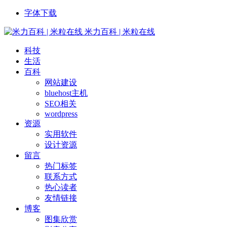
字体下载
米力百科 | 米粒在线
科技
生活
百科
网站建设
bluehost主机
SEO相关
wordpress
资源
实用软件
设计资源
留言
热门标签
联系方式
热心读者
友情链接
博客
图集欣赏