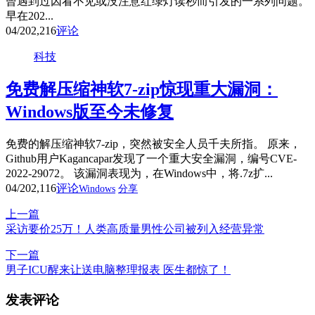
曾遇到过因看不见或没注意红绿灯读秒而引发的一系列问题。
早在202...
04/20
2,216
评论
科技
免费解压缩神软7-zip惊现重大漏洞：
Windows版至今未修复
免费的解压缩神软7-zip，突然被安全人员千夫所指。 原来，
Github用户Kagancapar发现了一个重大安全漏洞，编号CVE-
2022-29072。 该漏洞表现为，在Windows中，将.7z扩...
04/20
2,116
评论
Windows
分享
上一篇
采访要价25万！人类高质量男性公司被列入经营异常
下一篇
男子ICU醒来让送电脑整理报表 医生都惊了！
发表评论