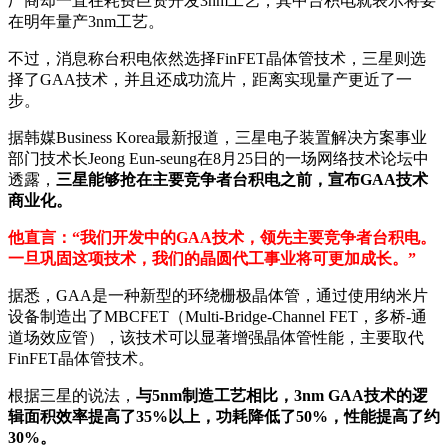
厂商却一直在耗费巨资开发3nm工艺，其中台积电就表示将要
在明年量产3nm工艺。
不过，消息称台积电依然选择FinFET晶体管技术，三星则选
择了GAA技术，并且还成功流片，距离实现量产更近了一
步。
据韩媒Business Korea最新报道，三星电子装置解决方案事业
部门技术长Jeong Eun-seung在8月25日的一场网络技术论坛中
透露，
三星能够抢在主要竞争者台积电之前，宣布GAA技术
商业化。
他直言：“我们开发中的GAA技术，领先主要竞争者台积电。
一旦巩固这项技术，我们的晶圆代工事业将可更加成长。”
据悉，GAA是一种新型的环绕栅极晶体管，通过使用纳米片
设备制造出了MBCFET（Multi-Bridge-Channel FET，多桥-通
道场效应管），该技术可以显著增强晶体管性能，主要取代
FinFET晶体管技术。
根据三星的说法，
与5nm制造工艺相比，3nm GAA技术的逻
辑面积效率提高了35%以上，功耗降低了50%，性能提高了约
30%。