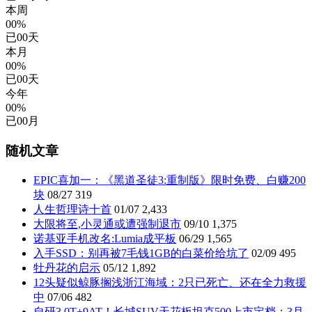
本周
00%
已
00
天
本月
00%
已
00
天
今年
00%
已
00
月
随机文章
EPIC喜加一：《黑道圣徒3:重制版》限时免费、白赚200
块
08/27
319
人生哲理诗十首
01/07
2,433
大限将至,小灵通或遭强制退市
09/10
1,375
诺基亚手机改名:Lumia成平板
06/29
1,565
入手SSD：别再被7毛钱1GB的白菜价给坑了
02/09
495
牡丹花的启示
05/12
1,892
12头疑似鲸豚搁浅浙江海域：2只已死亡、还在全力救援
中
07/06
482
自研3.0T+9AT！长城SUV天花板坦克500上市定档：3月