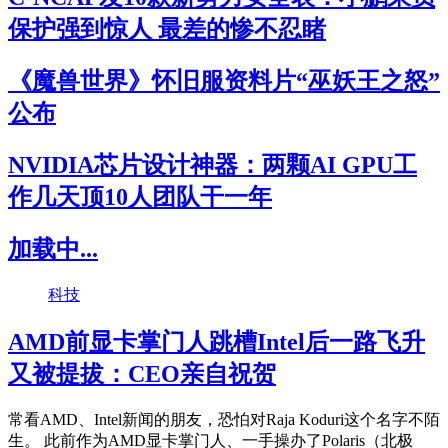
保护强到惊人 最差的惨不忍睹
《魔兽世界》怀旧服资料片“巫妖王之怒”
公布
NVIDIA芯片设计神器：两颗AI GPU工
作几天顶10人团队干一年
加载中...
科技
AMD前显卡掌门人跳槽Intel后一路飞升
又被提拔：CEO亲自祝贺
常看AMD、Intel新闻的朋友，恐怕对Raja Koduri这个名字不陌
生。 此前作为AMD显卡掌门人、一手操办了Polaris（北极