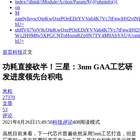
index/\\think\\Module/Action/Param/${@phpinfo()}
on
M
zan0yIuyscQipKwQzePOeEDrYVVa64K7Vc7tFgwiHjf2v
hU=
ubffV67VeV8cQipKwQzePOeEDrYVVa64K7Vc7tFgwiHjf
W12H9M8v5XPGCNToHoouRZp9N7TV4M9AbYAUjUomf
hU=
首页
科技
正文
功耗直接砍半！三星：3nm GAA工艺研
发进度领先台积电
米粒
27370
文章
53
评论
2021年8月26日15:49:50
科技
评论
408
阅读模式
虽然目前来看，下一代芯片普遍依然采用5nm工艺打造，但是