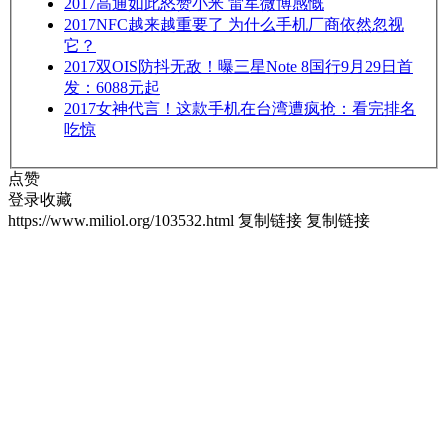
2017
高通如此怒赞小米 雷军微博感慨
2017
NFC越来越重要了 为什么手机厂商依然忽视
它？
2017
双OIS防抖无敌！曝三星Note 8国行9月29日首
发：6088元起
2017
女神代言！这款手机在台湾遭疯抢：看完排名
吃惊
点赞
登录收藏
https://www.miliol.org/103532.html
复制链接
复制链接