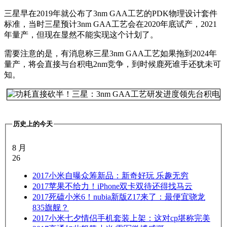
三星早在2019年就公布了3nm GAA工艺的PDK物理设计套件
标准，当时三星预计3nm GAA工艺会在2020年底试产，2021
年量产，但现在显然不能实现这个计划了。
需要注意的是，有消息称三星3nm GAA工艺如果拖到2024年
量产，将会直接与台积电2nm竞争，到时候鹿死谁手还犹未可
知。
历史上的今天
8 月
26
2017
小米自曝众筹新品：新奇好玩 乐趣无穷
2017
苹果不给力！iPhone双卡双待还得找马云
2017
死磕小米6！nubia新版Z17来了：最便宜骁龙
835旗舰？
2017
小米七夕情侣手机套装上架：这对cp堪称完美