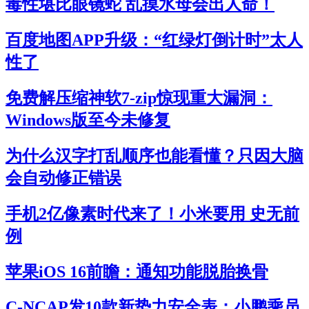
毒性堪比眼镜蛇 乱摸水母会出人命！
百度地图APP升级：“红绿灯倒计时”太人
性了
免费解压缩神软7-zip惊现重大漏洞：
Windows版至今未修复
为什么汉字打乱顺序也能看懂？只因大脑
会自动修正错误
手机2亿像素时代来了！小米要用 史无前
例
苹果iOS 16前瞻：通知功能脱胎换骨
C-NCAP发10款新势力安全表：小鹏乘员