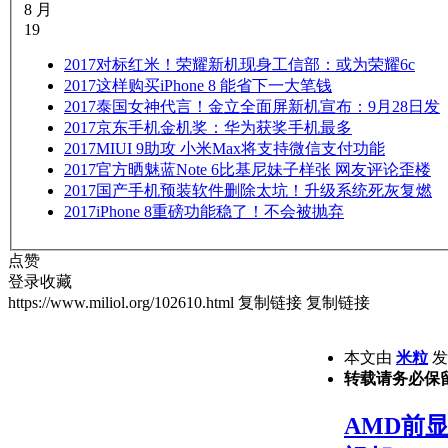
8 月
19
2017
对标红米！荣耀新机现身工信部：或为荣耀6c
2017
这样购买iPhone 8 能省下一大笔钱
2017
泰国女神代言！金立全面屏新机宣布：9月28日发
2017
京东手机金机奖：华为获奖手机最多
2017
MIUI 9助攻 小米Max将支持微信支付功能
2017
官方晒魅蓝Note 6比基尼妹子样张 网友评论歪楼
2017
国产手机预装软件删除太坑！升级系统死灰复燃
2017
iPhone 8重磅功能稳了！不会被抛弃
点赞
登录收藏
https://www.miliol.org/102610.html
复制链接
复制链接
本文由
米粒
发表
转载请务必保
AMD前显