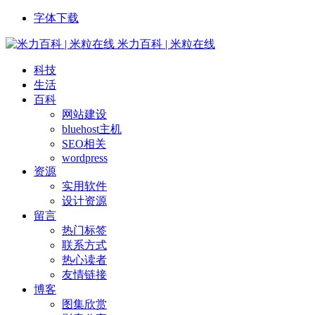
字体下载
米力百科 | 米粒在线
科技
生活
百科
网站建设
bluehost主机
SEO相关
wordpress
资源
实用软件
设计资源
留言
热门标签
联系方式
热心读者
友情链接
博客
图集欣赏