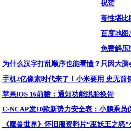
祝贺
毒性堪比
百度地图
免费解压缩
为什么汉字打乱顺序也能看懂？只因大脑
手机2亿像素时代来了！小米要用 史无前
苹果iOS 16前瞻：通知功能脱胎换骨
C-NCAP发10款新势力安全表：小鹏乘
《魔兽世界》怀旧服资料片“巫妖王之怒”