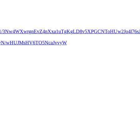
m1/3Nw4WXwrgnEvZ4nXxa1uTgKgLD8v5XPGCNToHUw2Jo4l76sJ
UcyN/wHUJMsHV6TO5NcaJvvyW