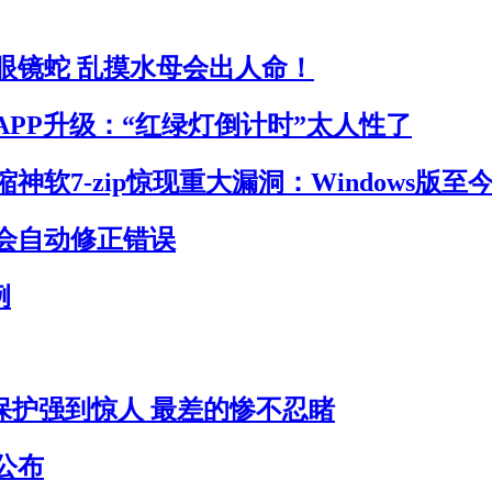
眼镜蛇 乱摸水母会出人命！
APP升级：“红绿灯倒计时”太人性了
神软7-zip惊现重大漏洞：Windows版至
会自动修正错误
例
员保护强到惊人 最差的惨不忍睹
公布