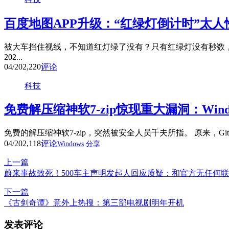
百度地图APP升级：“红绿灯倒计时”太人
被大车挡住视线，不知道红灯绿了没有？只有红绿灯没有秒数，
202...
04/20
2,220
评论
科技
免费解压缩神软7-zip惊现重大漏洞：Win
免费的解压缩神软7-zip，突然被安全人员千夫所指。 原来，Github用
04/20
2,118
评论
Windows
分享
上一篇
蔚来事故致死！500车主声明发起人回应质疑：和官方无任何
下一篇
《古剑奇谭》意外上热搜：第三部电视剧明年开机
发表评论