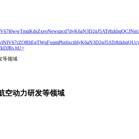
lNIV67l0wwTmqKdsZxeoNewupcd7dyK6aN3D2gJ5ATr8zkbqQCJN
2vlNIV67rZORbEgTWqFxqmPbz6xcifdyK6aN3D2gJ5ATr8zkbqQ
kDJRs hU=
发等领域
航空动力研发等领域