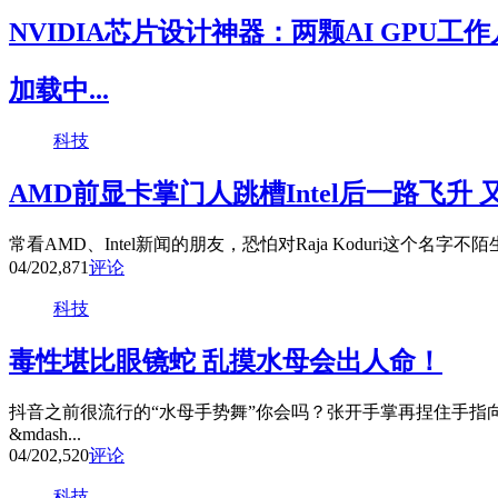
NVIDIA芯片设计神器：两颗AI GPU工
加载中...
科技
AMD前显卡掌门人跳槽Intel后一路飞升
常看AMD、Intel新闻的朋友，恐怕对Raja Koduri这个名字不
04/20
2,871
评论
科技
毒性堪比眼镜蛇 乱摸水母会出人命！
抖音之前很流行的“水母手势舞”你会吗？张开手掌再捏住手指
&mdash...
04/20
2,520
评论
科技