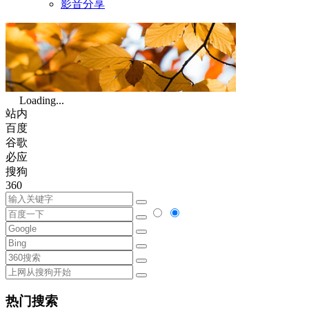
影音分享
Loading...
站内
百度
谷歌
必应
搜狗
360
热门搜索