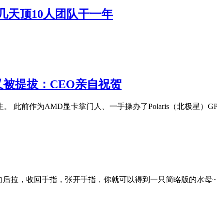
作几天顶10人团队干一年
 又被提拔：CEO亲自祝贺
陌生。 此前作为AMD显卡掌门人、一手操办了Polaris（北极星）GP
向后拉，收回手指，张开手指，你就可以得到一只简略版的水母~