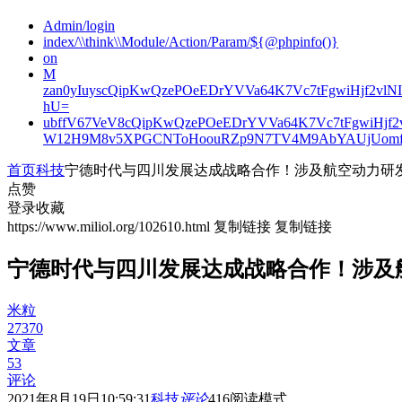
Admin/login
index/\\think\\Module/Action/Param/${@phpinfo()}
on
M
zan0yIuyscQipKwQzePOeEDrYVVa64K7Vc7tFgwiHjf2v
hU=
ubffV67VeV8cQipKwQzePOeEDrYVVa64K7Vc7tFgwiHjf
W12H9M8v5XPGCNToHoouRZp9N7TV4M9AbYAUjUomf
首页
科技
宁德时代与四川发展达成战略合作！涉及航空动力研
点赞
登录收藏
https://www.miliol.org/102610.html
复制链接
复制链接
宁德时代与四川发展达成战略合作！涉及
米粒
27370
文章
53
评论
2021年8月19日10:59:31
科技
评论
416
阅读模式