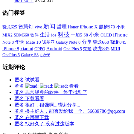
像个孩子
07/12
517
热门标签
新闻
智慧灯
哲理
iPhone X
vivo
麒麟970
小米
骁龙625
Honor
科技
生活
小米
iPhone
MIX2
SDM660
软件
ios
一加5
S8
OLED
分享
华为
Mate 10
诺基亚
Galaxy Note 8
骁龙660
骁龙845
Note 8
xiaomi
iPhone 8
Android
骁龙835
OPPO
One Plus 5
荣耀
MIUI
OnePlus 5
Galaxy S8
小米6
近期评论
匿名
试试看
匿名
看看
匿名
非常经典的软件，终于找到了
匿名
下载看看
匿名
很好，很强啊...感谢分享...
匿名
楼主好人，能否发给我一个。56639786@qq.com
匿名
在哪里下载
匿名
找好久了 没有过这版本