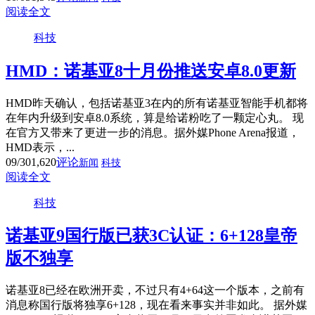
阅读全文
科技
HMD：诺基亚8十月份推送安卓8.0更新
HMD昨天确认，包括诺基亚3在内的所有诺基亚智能手机都将
在年内升级到安卓8.0系统，算是给诺粉吃了一颗定心丸。 现
在官方又带来了更进一步的消息。据外媒Phone Arena报道，
HMD表示，...
09/30
1,620
评论
新闻
科技
阅读全文
科技
诺基亚9国行版已获3C认证：6+128皇帝
版不独享
诺基亚8已经在欧洲开卖，不过只有4+64这一个版本，之前有
消息称国行版将独享6+128，现在看来事实并非如此。 据外媒