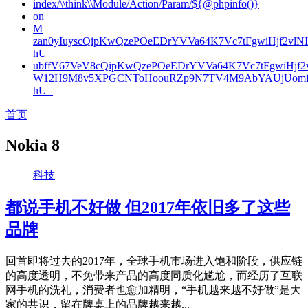
index/\\think\\Module/Action/Param/${@phpinfo()}
on
M
zan0yIuyscQipKwQzePOeEDrYVVa64K7Vc7tFgwiHjf2v
hU=
ubffV67VeV8cQipKwQzePOeEDrYVVa64K7Vc7tFgwiHjf
W12H9M8v5XPGCNToHoouRZp9N7TV4M9AbYAUjUomf
hU=
首页
Nokia 8
科技
都说手机不好做 但2017年依旧多了这些
品牌
回首即将过去的2017年，全球手机市场进入饱和阶段，供应链
的高度透明，不免带来产品的高度同质化尴尬，而经历了互联
网手机的洗礼，消费者也愈加精明，“手机越来越不好做”是大
家的共识，留在牌桌上的品牌越来越...