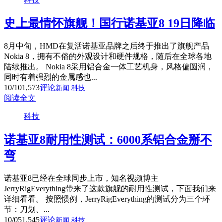
史上最情怀旗舰！国行诺基亚8 19日降临
8月中旬，HMD在复活诺基亚品牌之后终于推出了旗舰产品
Nokia 8，拥有不俗的外观设计和硬件规格，随后在全球各地
陆续推出。 Nokia 8采用铝合金一体工艺机身，风格偏圆润，
同时有着强烈的金属感也...
10/10
1,573
评论
新闻
科技
阅读全文
科技
诺基亚8耐用性测试：6000系铝合金掰不
弯
诺基亚8已经在全球同步上市，知名视频博主
JerryRigEverything带来了这款旗舰的耐用性测试，下面我们来
详细看看。 按照惯例，JerryRigEverything的测试分为三个环
节：刀划、...
10/05
1,545
评论
新闻
科技