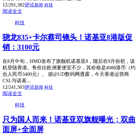
12/29
1,382
评论
新闻
科技
阅读全文
科技
骁龙835+卡尔蔡司镜头！诺基亚8港版促
销：3100元
在8月中旬，HMD发布了旗舰机诺基亚8，随后在9月份初，该
机登陆香港。售价比欧洲要便宜不少，其价格是4088港币（约
合人民币3400元）。 据@UD数码网透露，今天香港运营商
CSL与诺基...
12/24
1,503
评论
新闻
科技
阅读全文
科技
只为国人而来！诺基亚双旗舰曝光；双曲
面屏+全面屏