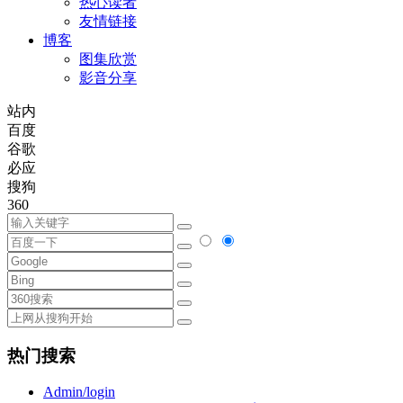
热心读者
友情链接
博客
图集欣赏
影音分享
站内
百度
谷歌
必应
搜狗
360
热门搜索
Admin/login