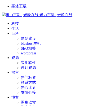
字体下载
米力百科 | 米粒在线
科技
生活
百科
网站建设
bluehost主机
SEO相关
wordpress
资源
实用软件
设计资源
留言
热门标签
联系方式
热心读者
友情链接
博客
图集欣赏