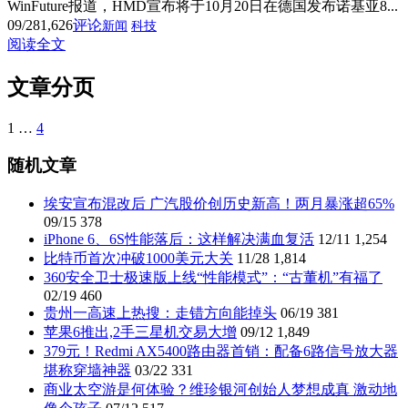
WinFuture报道，HMD宣布将于10月20日在德国发布诺基亚8...
09/28
1,626
评论
新闻
科技
阅读全文
文章分页
1
…
4
随机文章
埃安宣布混改后 广汽股价创历史新高！两月暴涨超65%
09/15
378
iPhone 6、6S性能落后：这样解决满血复活
12/11
1,254
比特币首次冲破1000美元大关
11/28
1,814
360安全卫士极速版上线“性能模式”：“古董机”有福了
02/19
460
贵州一高速上热搜：走错方向能掉头
06/19
381
苹果6推出,2手三星机交易大增
09/12
1,849
379元！Redmi AX5400路由器首销：配备6路信号放大器
堪称穿墙神器
03/22
331
商业太空游是何体验？维珍银河创始人梦想成真 激动地