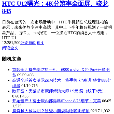
HTC U12曝光：4K分辨率全面屏、骁龙
845
日前在台湾的一次市场活动中，HTC手机销售总经理陈柏谕
表示，未来仍然专注中高端，其中上下半年将各规划了一款明
星产品。 据Digitimes报道，一位接近HTC的消息人士透露，
HTC U1...
12/28
1,500
评论
新闻
科技
阅读全文
随机文章
首款全四摄光学防抖手机！6999元vivo X70 Pro+开箱图
赏
09/09
408
高通全球首次演示iSIM技术：将手机卡“塞进”骁龙888处
理器
01/19
715
敞开囤：天猫超市康师傅汤大师1.9元/袋（线下4元）
07/01
433
开始量产！富士康内部爆料iPhone 8/7S细节：完美
06/05
1,525
脑袋越大越聪明？这些小脑袋动物聪明绝顶
02/17
1,932