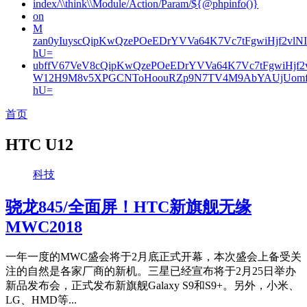
index/\\think\\Module/Action/Param/${@phpinfo()}
on
M
zan0yIuyscQipKwQzePOeEDrYVVa64K7Vc7tFgwiHjf2v
hU=
ubffV67VeV8cQipKwQzePOeEDrYVVa64K7Vc7tFgwiHjf
W12H9M8v5XPGCNToHoouRZp9N7TV4M9AbYAUjUomf
hU=
首页
HTC U12
科技
骁龙845/全面屏！HTC新旗舰无缘
MWC2018
一年一度的MWC盛会将于2月底正式开幕，本次盛会上备受关
注的自然是各家厂商的新机。三星已经宣布将于2月25日举办
新品发布会，正式发布新旗舰Galaxy S9和S9+。另外，小米、
LG、HMD等...