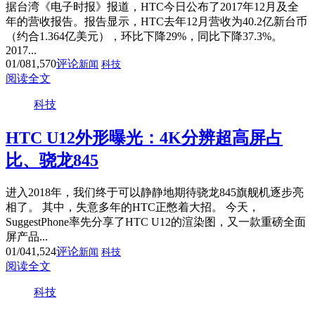
据台湾《电子时报》报道，HTC今日公布了2017年12月及全
年的营收报告。报告显示，HTC去年12月营收为40.2亿新台币
（约合1.364亿美元），环比下降29%，同比下降37.3%。
2017...
01/08
1,570
评论
新闻
科技
阅读全文
科技
HTC U12外形曝光：4K分辨超高屏占
比、骁龙845
进入2018年，我们终于可以静静地期待骁龙845旗舰机逐步亮
相了。 其中，失意多年的HTC正憋着大招。 今天，
SuggestPhone率先分享了HTC U12的渲染图，又一款重磅全面
屏产品...
01/04
1,524
评论
新闻
科技
阅读全文
科技