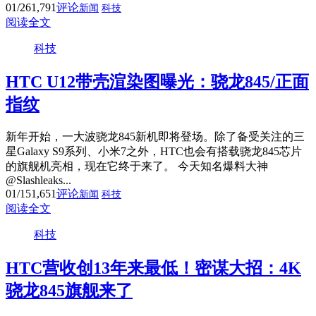
01/26
1,791
评论
新闻
科技
阅读全文
科技
HTC U12带壳渲染图曝光：骁龙845/正面
指纹
新年开始，一大波骁龙845新机即将登场。除了备受关注的三
星Galaxy S9系列、小米7之外，HTC也会有搭载骁龙845芯片
的旗舰机亮相，现在它终于来了。 今天知名爆料大神
@Slashleaks...
01/15
1,651
评论
新闻
科技
阅读全文
科技
HTC营收创13年来最低！密谋大招：4K
骁龙845旗舰来了