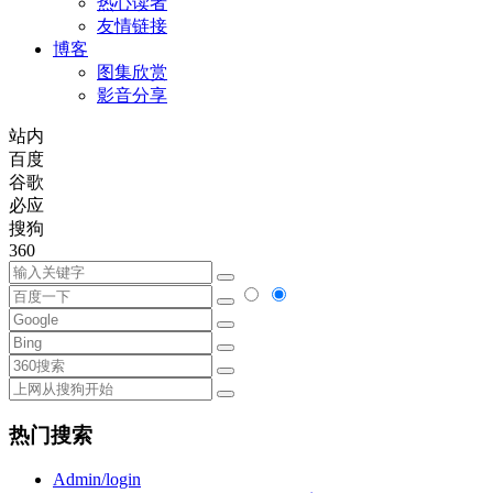
热心读者
友情链接
博客
图集欣赏
影音分享
站内
百度
谷歌
必应
搜狗
360
热门搜索
Admin/login