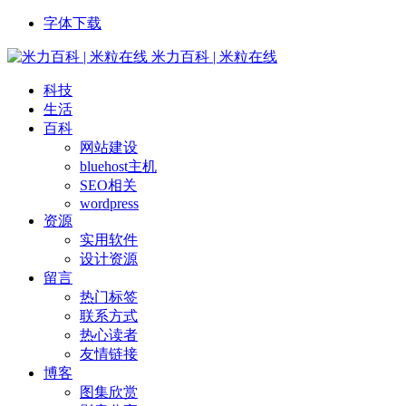
字体下载
米力百科 | 米粒在线
科技
生活
百科
网站建设
bluehost主机
SEO相关
wordpress
资源
实用软件
设计资源
留言
热门标签
联系方式
热心读者
友情链接
博客
图集欣赏