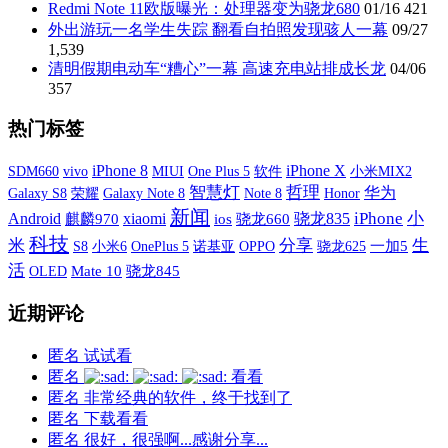
Redmi Note 11欧版曝光：处理器变为骁龙680
01/16
421
外出游玩一名学生失踪 翻看自拍照发现骇人一幕
09/27
1,539
清明假期电动车“糟心”一幕 高速充电站排成长龙
04/06
357
热门标签
iPhone X
iPhone 8
SDM660
vivo
MIUI
One Plus 5
软件
小米MIX2
智慧灯
哲理
华为
Galaxy S8
荣耀
Galaxy Note 8
Note 8
Honor
新闻
xiaomi
iPhone
小
Android
骁龙835
麒麟970
ios
骁龙660
科技
米
分享
生
S8
小米6
OnePlus 5
诺基亚
OPPO
一加5
骁龙625
活
OLED
Mate 10
骁龙845
近期评论
匿名
试试看
匿名
看看
匿名
非常经典的软件，终于找到了
匿名
下载看看
匿名
很好，很强啊...感谢分享...