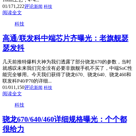
01/17
1,222
评论
新闻
科技
阅读全文
科技
高通/联发科中端芯片齐曝光：老旗舰瑟
瑟发抖
几天前推特爆料大神为我们透露了部分骁龙670的参数，当时
就感叹未来我们完全没有必要非旗舰手机不买了，中端SoC性
能完全够用。今天我们获得了骁龙670、骁龙640、骁龙460和
联发科P40/P70的详细...
01/01
1,150
评论
新闻
科技
阅读全文
科技
骁龙670/640/460详细规格曝光：个个都
很给力