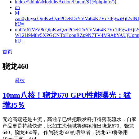
index/\\think\\Module/Action/Param/${@phpinfo()}
on
M
zan0yIuyscQipKwQzePOeEDrYVVa64K7Vc7tFgwiHjf2v
hU=
ubffV67VeV8cQipKwQzePOeEDrYVVa64K7Vc7tFgwiHjf
W12H9M8v5XPGCNToHoouRZp9N7TV4M9AbYAUjUomf
hU=
首页
骁龙460
科技
10nm八核！骁龙670 GPU性能曝光：猛
增35％
无论高端还是主流，高通早已经把联发科打得落花流水，自家
产品更是持续快进，比如主流领域将连续推出骁龙670、骁龙
640、骁龙460等。 作为骁龙660的后继者，骁龙670将采用
10nm工艺，4+4...