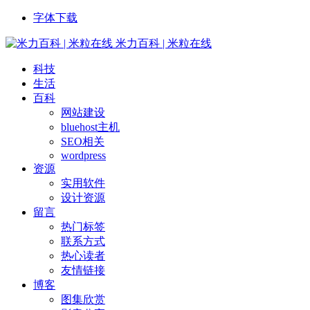
字体下载
米力百科 | 米粒在线
科技
生活
百科
网站建设
bluehost主机
SEO相关
wordpress
资源
实用软件
设计资源
留言
热门标签
联系方式
热心读者
友情链接
博客
图集欣赏