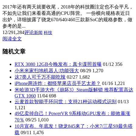
2017年还有两天就要收尾，2018年的科技圈注定也不会平凡，
不如先让我们来看看高通的CPU阵营。 一份横向规格表近日
出炉，详细披露了骁龙670/640/460三款新SoC的规格参数，做
参考的是...
12/29
1,284
评论
新闻
科技
阅读全文
随机文章
RTX 3080 12GB今晚发布：真卡谍照首曝
01/12
356
小米米家扫地机器人:功能强大
08/29
1,270
这7类人可千万不能吃辣
02/27
1,682
iPhone两连炸：都怪苹果店员手艺太差？
01/16
1,221
米哈游3D手游大作《崩坏3》Steam版解锁 推荐配置高达
GTX 1060
11/04
698
云麦首款智能手环问世：支持21种运动模式识别
01/13
1,121
49亿卖掉自己！PowerVR 9系移动GPU发布：能效暴涨
70％
09/25
1,010
10月宣布、年底发！骁龙845来了：小米7/三星S9最先搭
载
09/11
1,476