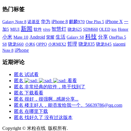
热门标签
iPhone X
华为
iPhone 8
Galaxy Note 8
诺基亚
麒麟970
One Plus 5
一
新闻
智慧灯
加5
MIUI
软件
vivo
SDM660
OLED
ios
骁龙625
Honor
科技
小米
生活
分享
Android
Mate 10
荣耀
Galaxy S8
OnePlus 5
哲理
xiaomi
骁龙835
S8
骁龙660
小米6
OPPO
小米MIX2
骁龙845
iPhone
Note 8
近期评论
匿名
试试看
匿名
看看
匿名
非常经典的软件，终于找到了
匿名
下载看看
匿名
很好，很强啊...感谢分享...
匿名
楼主好人，能否发给我一个。56639786@qq.com
匿名
在哪里下载
匿名
找好久了 没有过这版本
Copyright © 米粒在线 版权所有.