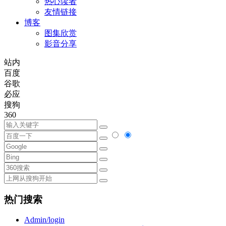
热心读者
友情链接
博客
图集欣赏
影音分享
站内
百度
谷歌
必应
搜狗
360
热门搜索
Admin/login