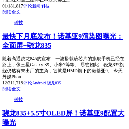
01/18
1,817
评论
新闻
科技
阅读全文
科技
最快下月底发布！诺基亚9渲染图曝光：
全面屏+骁龙835
随着高通骁龙845的宣布，一波搭载该芯片的旗舰手机已经在
路上，像三星Galaxy S9、小米7等等。 尽管如此，骁龙835旗
舰仍然有未出厂的主角，它就是HMD旗下的诺基亚9。 今天
外媒Phon...
12/21
1,715
评论
Android
骁龙835
阅读全文
科技
骁龙835+5.5寸OLED屏！诺基亚9配置大
曝光