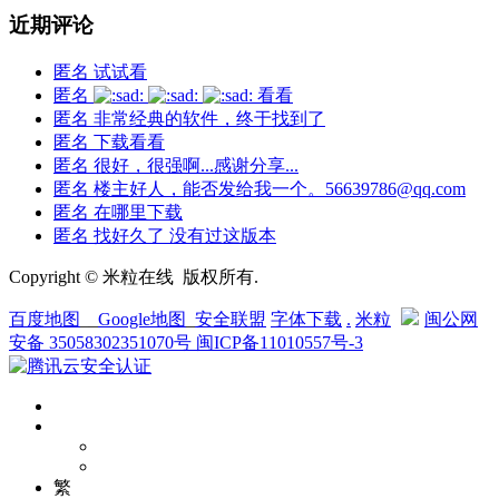
近期评论
匿名
试试看
匿名
看看
匿名
非常经典的软件，终于找到了
匿名
下载看看
匿名
很好，很强啊...感谢分享...
匿名
楼主好人，能否发给我一个。56639786@qq.com
匿名
在哪里下载
匿名
找好久了 没有过这版本
Copyright © 米粒在线 版权所有.
百度地图
__
Google地图
_
安全联盟
字体下载
.
米粒
闽公网
安备 35058302351070号
闽ICP备11010557号-3
繁