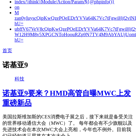
index/\\think\\Module/Action/Param/${@phpinfo()}
on
M
zan0yIuyscQipKwQzePOeEDrYVVa64K7Vc7tFgwiHjf2v
hU=
ubffV67VeV8cQipKwQzePOeEDrYVVa64K7Vc7tFgwiHjf
W12H9M8v5XPGCNToHoouRZp9N7TV4M9AbYAUjUomf
hU=
首页
诺基亚9
科技
诺基亚9要来？HMD高管自曝MWC上发
重磅新品
美国拉斯维加斯的CES消费电子展之后，接下来就是备受关注
的世界移动通信大会（MWC）了。 每年都会有不少旗舰以及
先进技术会在本次MWC大会上亮相，今年也不例外。目前我
们已经知道三星将在本次大会上...