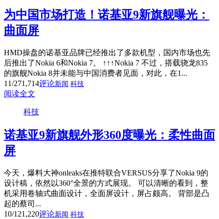
为中国市场打造！诺基亚9新旗舰曝光：
曲面屏
HMD操盘的诺基亚品牌已经推出了多款机型，国内市场也先
后推出了Nokia 6和Nokia 7。 ↑↑↑Nokia 7 不过，搭载骁龙835
的旗舰Nokia 8并未能与中国消费者见面，对此，在1...
11/27
1,714
评论
新闻
科技
阅读全文
科技
诺基亚9新旗舰外形360度曝光：柔性曲面
屏
今天，爆料大神onleaks在推特联合VERSUS分享了Nokia 9的
设计稿，依然以360°全景的方式展现。 可以清晰的看到，整
机采用卷轴式曲面设计，全面屏设计，屏占颇高。 背部是凸
起的蔡司...
10/12
1,220
评论
新闻
科技