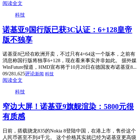
阅读全文
科技
诺基亚9国行版已获3C认证：6+128皇帝
版不独享
诺基亚8已经在欧洲开卖，不过只有4+64这一个版本，之前有
消息称国行版将独享6+128，现在看来事实并非如此。 据外媒
WinFuture报道，HMD宣布将于10月20日在德国发布诺基亚8...
09/28
1,625
评论
新闻
科技
阅读全文
科技
窄边大屏！诺基亚9旗舰渲染：5800元很
有质感
日前，搭载骁龙835的Nokia 8登陆中国，在港上市，售价这个
人民币甚至不到4千元。 这个价格其实就已经为诺基亚更高级