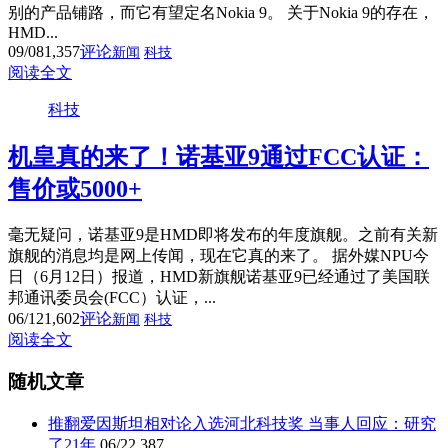
别的产品铺路，而它有望定名Nokia 9。 关于Nokia 9的存在，
HMD...
09/08
1,357
评论
新闻
科技
阅读全文
科技
机皇真的来了！诺基亚9通过FCC认证：
售价或5000+
毫无疑问，诺基亚9是HMD即将发布的年度旗舰。之前有关新
旗舰的消息均是网上传闻，现在它真的来了。 据外媒NPU今
日（6月12日）报道，HMD新旗舰诺基亚9已经通过了美国联
邦通讯委员会(FCC）认证，...
06/12
1,602
评论
新闻
科技
阅读全文
随机文章
推翻爱因斯坦相对论入选河北科技奖 当事人回应：研究
了21年
06/22
387