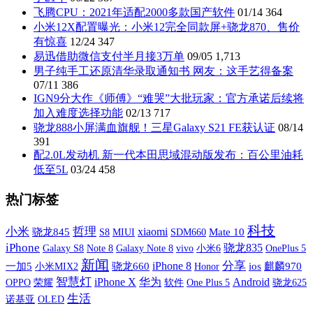
飞腾CPU：2021年适配2000多款国产软件
01/14
364
小米12X配置曝光：小米12完全同款屏+骁龙870、售价
有惊喜
12/24
347
易迅借助微信支付半月接3万单
09/05
1,713
男子纯手工还原清华录取通知书 网友：这手艺得备案
07/11
386
IGN9分大作《师傅》“难哭”大批玩家：官方承诺后续将
加入难度选择功能
02/13
717
骁龙888小屏满血旗舰！三星Galaxy S21 FE获认证
08/14
391
配2.0L发动机 新一代本田思域混动版发布：百公里油耗
低至5L
03/24
458
热门标签
科技
小米
哲理
xiaomi
骁龙845
S8
MIUI
SDM660
Mate 10
iPhone
骁龙835
Galaxy S8
Galaxy Note 8
vivo
小米6
OnePlus 5
Note 8
新闻
分享
iPhone 8
一加5
小米MIX2
骁龙660
ios
麒麟970
Honor
智慧灯
iPhone X
华为
Android
OPPO
荣耀
软件
One Plus 5
骁龙625
生活
诺基亚
OLED