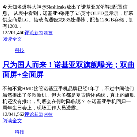
今天知名爆料大神@Slashleaks放出了诺基亚9的详细配置信
息。 从表中看到，诺基亚9采用了5.5英寸OLED显示屏，屏幕
供应商是LG。搭载高通骁龙835处理器，配备128GB存储，拥
有1200...
12/20
1,460
评论
新闻
科技
阅读全文
科技
只为国人而来！诺基亚双旗舰曝光；双曲
面屏+全面屏
不知不觉HMD接管诺基亚手机品牌已经1年了，不过中间他们
虽然推出了多款新机，但大多都是复古情怀路线，真正的旗舰
机还没有推出，到底会在何时降临呢？ 在诺基亚手机回归一
周年生日会上，现场工作人员透露...
12/04
1,562
评论
新闻
科技
阅读全文
科技