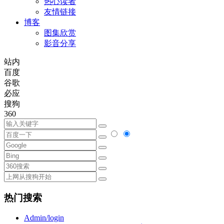
热心读者
友情链接
博客
图集欣赏
影音分享
站内
百度
谷歌
必应
搜狗
360
热门搜索
Admin/login