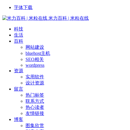
字体下载
米力百科 | 米粒在线
科技
生活
百科
网站建设
bluehost主机
SEO相关
wordpress
资源
实用软件
设计资源
留言
热门标签
联系方式
热心读者
友情链接
博客
图集欣赏