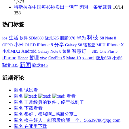
1,373
特斯拉在中国每46秒卖出一辆车 陶琳：备受鼓舞
10/14
358
热门标签
科技
生活
华为
ios
软件
SDM660
麒麟970
S8
骁龙625
Note 8
小米
分享
iPhone X
iPhone 8
OPPO
OLED
Galaxy S8
诺基亚
MIUI
智慧灯
Android
小米MIX2
Galaxy Note 8
荣耀
一加5
One Plus 5
iPhone
哲理
xiaomi
vivo
OnePlus 5
Mate 10
骁龙660
小米6
Honor
新闻
骁龙835
骁龙845
近期评论
匿名
试试看
匿名
看看
匿名
非常经典的软件，终于找到了
匿名
下载看看
匿名
很好，很强啊...感谢分享...
匿名
楼主好人，能否发给我一个。56639786@qq.com
匿名
在哪里下载