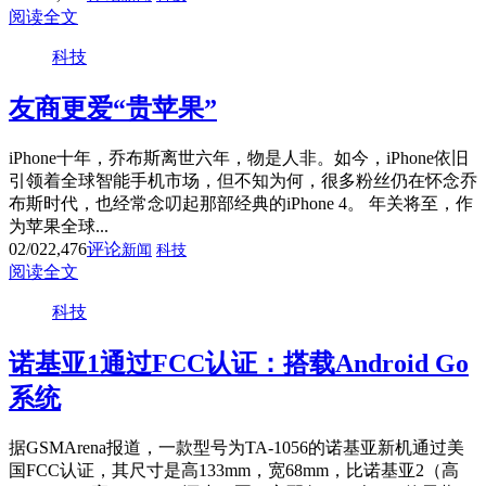
阅读全文
科技
友商更爱“贵苹果”
iPhone十年，乔布斯离世六年，物是人非。如今，iPhone依旧
引领着全球智能手机市场，但不知为何，很多粉丝仍在怀念乔
布斯时代，也经常念叨起那部经典的iPhone 4。 年关将至，作
为苹果全球...
02/02
2,476
评论
新闻
科技
阅读全文
科技
诺基亚1通过FCC认证：搭载Android Go
系统
据GSMArena报道，一款型号为TA-1056的诺基亚新机通过美
国FCC认证，其尺寸是高133mm，宽68mm，比诺基亚2（高