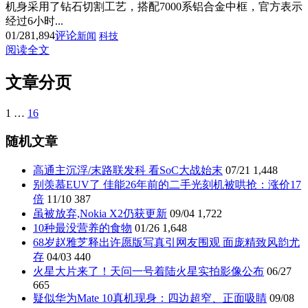
机身采用了钻石切割工艺，搭配7000系铝合金中框，官方表示
经过6小时...
01/28
1,894
评论
新闻
科技
阅读全文
文章分页
1
…
16
随机文章
高通主沉浮/末路联发科 看SoC大战始末
07/21
1,448
别羡慕EUV了 佳能26年前的二手光刻机被哄抢：涨价17
倍
11/10
387
虽被放弃,Nokia X2仍获更新
09/04
1,722
10种最没营养的食物
01/26
1,648
68岁赵雅芝释出许愿版写真引网友围观 面庞精致风韵尤
存
04/03
440
火星大片来了！天问一号着陆火星实拍影像公布
06/27
665
疑似华为Mate 10真机现身：四边超窄、正面吸睛
09/08