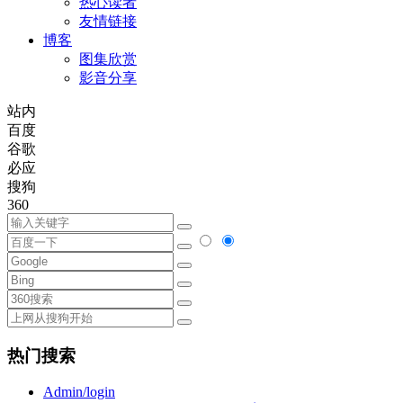
热心读者
友情链接
博客
图集欣赏
影音分享
站内
百度
谷歌
必应
搜狗
360
热门搜索
Admin/login