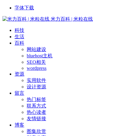
字体下载
米力百科 | 米粒在线
科技
生活
百科
网站建设
bluehost主机
SEO相关
wordpress
资源
实用软件
设计资源
留言
热门标签
联系方式
热心读者
友情链接
博客
图集欣赏