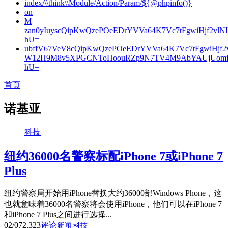
index/\\think\\Module/Action/Param/${@phpinfo()}
on
M
zan0yIuyscQipKwQzePOeEDrYVVa64K7Vc7tFgwiHjf2v
hU=
ubffV67VeV8cQipKwQzePOeEDrYVVa64K7Vc7tFgwiHjf
W12H9M8v5XPGCNToHoouRZp9N7TV4M9AbYAUjUomf
hU=
首页
诺基亚
科技
纽约36000名警察标配iPhone 7或iPhone 7
Plus
纽约警察局开始用iPhone替换大约36000部Windows Phone，这
也就意味着36000名警察将会使用iPhone，他们可以在iPhone 7
和iPhone 7 Plus之间进行选择...
02/07
2,323
评论
新闻
科技