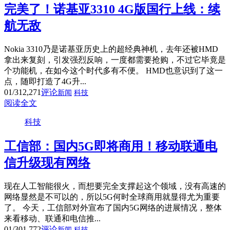
完美了！诺基亚3310 4G版国行上线：续
航无敌
Nokia 3310乃是诺基亚历史上的超经典神机，去年还被HMD
拿出来复刻，引发强烈反响，一度都需要抢购，不过它毕竟是
个功能机，在如今这个时代多有不便。 HMD也意识到了这一
点，随即打造了4G升...
01/31
2,271
评论
新闻
科技
阅读全文
科技
工信部：国内5G即将商用！移动联通电
信升级现有网络
现在人工智能很火，而想要完全支撑起这个领域，没有高速的
网络显然是不可以的，所以5G何时全球商用就显得尤为重要
了。 今天，工信部对外宣布了国内5G网络的进展情况，整体
来看移动、联通和电信推...
01/30
1,772
评论
新闻
科技